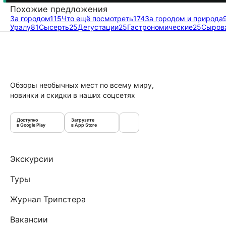
Похожие предложения
За городом
115
Что ещё посмотреть
174
За городом и природа
Уралу
81
Сысерть
25
Дегустации
25
Гастрономические
25
Сыров
Обзоры необычных мест по всему миру,
новинки и скидки в наших соцсетях
Доступно
Загрузите
в Google Play
в App Store
Экскурсии
Туры
Журнал Трипстера
Вакансии