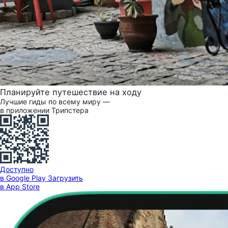
Планируйте путешествие на ходу
Лучшие гиды по всему миру —
в приложении Трипстера
Доступно
в Google Play
Загрузить
в App Store