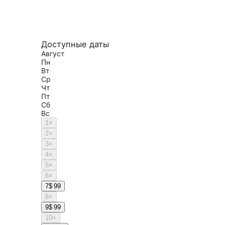
Доступные даты
Август
Пн
Вт
Ср
Чт
Пт
Сб
Вс
1
×
2
×
3
×
4
×
5
×
6
×
7
$ 99
8
×
9
$ 99
10
×