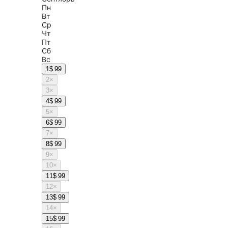
Пн
Вт
Ср
Чт
Пт
Сб
Вс
1
$ 99
2
×
3
×
4
$ 99
5
×
6
$ 99
7
×
8
$ 99
9
×
10
×
11
$ 99
12
×
13
$ 99
14
×
15
$ 99