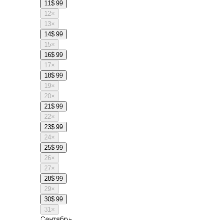
11
$ 99
12
×
13
×
14
$ 99
15
×
16
$ 99
17
×
18
$ 99
19
×
20
×
21
$ 99
22
×
23
$ 99
24
×
25
$ 99
26
×
27
×
28
$ 99
29
×
30
$ 99
31
×
Сентябрь