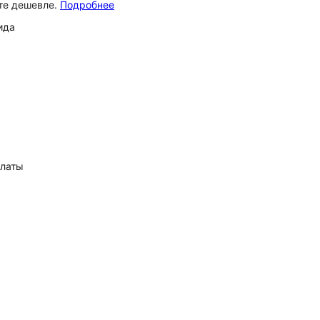
ёте дешевле.
Подробнее
ида
платы