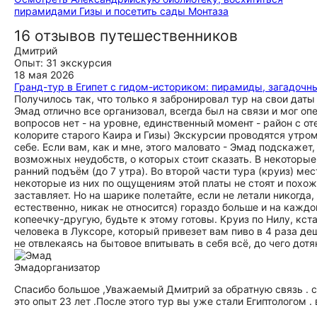
пирамидами Гизы и посетить сады Монтаза
16 отзывов путешественников
Дмитрий
Опыт: 31 экскурсия
18 мая 2026
Гранд-тур в Египет с гидом-историком: пирамиды, загадочны
Получилось так, что только я забронировал тур на свои дат
Эмад отлично все организовал, всегда был на связи и мог о
вопросов нет - на уровне, единственный момент - район с о
колорите старого Каира и Гизы) Экскурсии проводятся утром
себе. Если вам, как и мне, этого маловато - Эмад подскажет
возможных неудобств, о которых стоит сказать. В некоторые
ранний подъём (до 7 утра). Во второй части тура (круиз) ме
некоторые из них по ощущениям этой платы не стоят и похож
заставляет. Но на шарике полетайте, если не летали никогда,
естественно, никак не относится) гораздо больше и на кажд
копеечку-другую, будьте к этому готовы. Круиз по Нилу, кст
человека в Луксоре, который привезет вам пиво в 4 раза деш
не отвлекаясь на бытовое впитывать в себя всё, до чего дотя
Эмад
организатор
Спасибо большое ,Уважаемый Дмитрий за обратную связь . сп
это опыт 23 лет .После этого тур вы уже стали Египтологом