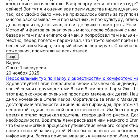
когда прилетаю и вылетаю. В аэропорту меня встретил гид Ю
сейчас! Вот тут я и оценил все преимущества индивидуальн
так, как удобно было мне, не приходилось бегать за группо
многое рассказывал — и про местных, и про культуру, отвеч
деньги зря и подсказывал, что и где лучше посмотреть. Если
Историй и фактов он знал очень много, после общения с ним 
базаре и там пили египетский чай, я попробовал там кальян
Честно, перед полетом переживал, что что-то может пойти не
бешеный ритм Каира, который обычно нервирует. Спасибо бо
пожелания, ипомогали на всех этапах.
ещё
Вадим
Опыт: 1 экскурсия
20 ноября 2025
Персональный тур по Каиру и окрестностям с комфортом: м
Здравствуйте! Готов поделиться своим отзывом об индивиду
нашей семьи с двумя детьми 6-ти и 8-ми лет в Шарм-Эль-Ше
этот вид экскурсии очень не прост для маленьких детей. Наш
дня с ночевкой в Отеле Каира. Обратились за этим к Махму
достопримечательности и конечно же пирамиды, при этом чт
непростой задаче с полной ответственностью. Им был проду
время к отелю подъехал водитель, говорящий по-русски. До
необходимости. Водитель Хэни рассказал нам немного о Егип
что бы мы могли в процессе путишествия немного корректир
возможностей наших детей. И это было полностью соблюден
информации. Всегда прислушивалась к нашим просьбам, раз