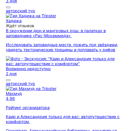
3 дня
авторский тур
Хадижа
Ждёт отзывов
В окружении дюн и мангровых рощ: в палатках в
заповеднике «Рас-Мохаммеда»
Исследовать заповедные места, пожить под звёздами,
увидеть тектонические трещины и поплавать у рифов
Временно недоступно
2 дня
авторский тур
Махмуд
4,96
Рейтинг организатора
Каир и Александрия только для вас: автопутешествие с
комфортом
Осмотреть Александрийскую библиотеку, восхититься