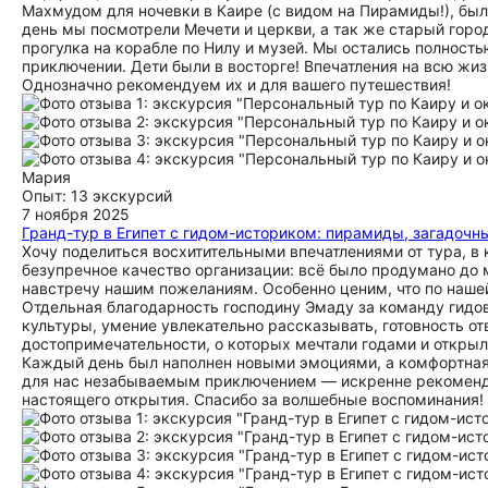
Махмудом для ночевки в Каире (с видом на Пирамиды!), был
день мы посмотрели Мечети и церкви, а так же старый горо
прогулка на корабле по Нилу и музей. Мы остались полность
приключении. Дети были в восторге! Впечатления на всю жиз
Однозначно рекомендуем их и для вашего путешествия!
Мария
Опыт: 13 экскурсий
7 ноября 2025
Гранд-тур в Египет с гидом-историком: пирамиды, загадочны
Хочу поделиться восхитительными впечатлениями от тура, в
безупречное качество организации: всё было продумано до 
навстречу нашим пожеланиям. Особенно ценим, что по наше
Отдельная благодарность господину Эмаду за команду гидов
культуры, умение увлекательно рассказывать, готовность о
достопримечательности, о которых мечтали годами и открыл
Каждый день был наполнен новыми эмоциями, а комфортная л
для нас незабываемым приключением — искренне рекоменду
настоящего открытия. Спасибо за волшебные воспоминания!