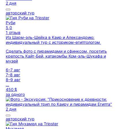
2 дня
авторский тур
Руби
5,0
1 отзыв
Из Шарм-эль-Шейха в Каир и Александрию:
индивидуальный тур с историком-египтологом
Сделать фото с пирамидами и сфинксом, посетить
крепость Кайт-Бей, катакомбы Ком-эль-Шукафа и
музей
6–7 авг
7–8 авг
8–9 авг
...
450 $
за одного
2 дня
авторский тур
Мухамед