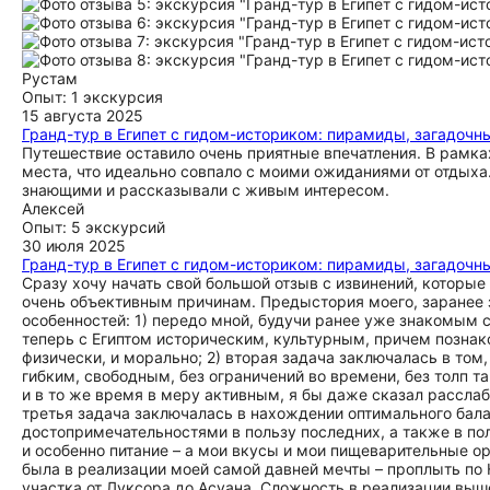
Рустам
Опыт: 1 экскурсия
15 августа 2025
Гранд-тур в Египет с гидом-историком: пирамиды, загадочны
Путешествие оставило очень приятные впечатления. В рамка
места, что идеально совпало с моими ожиданиями от отды
знающими и рассказывали с живым интересом.
Алексей
Опыт: 5 экскурсий
30 июля 2025
Гранд-тур в Египет с гидом-историком: пирамиды, загадочны
Сразу хочу начать свой большой отзыв с извинений, которые приношу Эмаду за задержку с размещением отзыва по объективным и не очень объективным причинам. Предыстория моего, заранее забегая вперед, потрясающего путешествия определялась рядом задач и особенностей: 1) передо мной, будучи ранее уже знакомым с пляжным Египтом, стояла первая архиважная задача – познакомиться теперь с Египтом историческим, культурным, причем познакомиться максимально масштабно насколько это возможно и финансово, и физически, и морально; 2) вторая задача заключалась в том, что такое знакомство должно быть максимально полным и в то же время гибким, свободным, без ограничений во времени, без толп таких же страждущих экскурсантов, перемещающихся в больших автобусах, и в то же время в меру активным, я бы даже сказал расслабленным, так как я отправлялся в первый за три года работы отпуск; 3) третья задача заключалась в нахождении оптимального баланса между природными и историко-культурными достопримечательностями в пользу последних, а также в получении оптимального уровня комфортности сервиса, включая проживание и особенно питание – а мои вкусы и мои пищеварительные органы весьма капризны к качеству питания; 4) и, наконец, четвертая задача была в реализации моей самой давней мечты – проплыть по Нилу в качестве круизера хотя бы даже в рамках самого короткого его участка от Луксора до Асуана. Сложность в реализации вышеприведенных задач усиливалась еще и тем, что я турист не только в душе, но и профессионально – то есть я, как отдавший более 30 лет работе в сфере туризма, уже заранее отдавал себе отчет, что не получу идеальный продукт под свои цели и задачи, который бы меня полностью устроил и как туриста и как профессионала сферы туризма. Однако, к своему счастью, я ошибся в своих предположениях. Со всей взыскательностью я перелопатил множество российских и иностранных сайтов-агрегаторов различных экскурсионных туров по Египту в поисках хотя бы одного-двух вариантов, которые мне бы максимально подошли под заявленные запросы. И я такой вариант нашел – тур Эмада с интригующим названием «Гранд-тур в Египет с гидом-историком: пирамиды, загадочные храмы, ночь в пустыне и круиз по Нилу», которому сразу же написал письмо с вопросами. Первое, на что я сразу обратил внимание, это профессионально и сбалансированно составленная программа тура, которая, без лукавства, охватывала более 90% всего историко-культурного наследия Египта + с соответствующими дополнениями посещения природных объектов и пустыни. По факту оказалось, что это единственная программа, которая максимально отвечает моим запросам и представляет огромный интерес, в том числе и для тех, кто хочет впервые познакомиться с Египтом и «отжать» от этой поездки максимум позитивных эмоций и впечатлений. Второе преимущество – это максимальная открытость Эмада, готовность к учету запросов клиента, к тому, чтобы сделать программу максимально гибкой и отвечающей интересам туристов. Так получилось, что на этот период – а это были самые жаркие июльские дни в Египте, клиентов на такую программу не оказалось, из-за чего пришлось обсуждать условия индивидуального обслуживания. Как вы уже, наверное, догадались – я в итоге получил индивидуальную программу, которая была полностью скорректирована под мои личные потребности. Третье преимущество работы с Эмадом – это его открытость, оперативность, готовность к постоянному коммуницированию. Все было максимально быстро, отлаженно, профессионально, обсуждение программы всегда двигалось в конструктивном русле. Сразу было понятно, что Эмад владеет не только знаниями о Египте, а они, поверьте, огромны, но и знаниями современных особенностей и технологий туризма, практики организации и осуществления туристских и экскурсионных поездок. Меня как работника сферы туризма это очень приятно удивило и замотивировало. И, наконец, в-четвертых, съездив хотя бы один раз с Эмадом вы, как и я, поймете, что у вас в Египте появился друг. Без лукавства и прикрас скажу, что уже в первый день установился дружеский контакт с Эмадом, общение было настолько простым и непринужденным, что мы просто гуляли, общались на разные темы, обсуждали проблемы туризма, знакомились с Каиром, его музеями, пирамидами. И все было настолько классно для того, чтобы быть правдой, что все эти полгода постоянное ощущение вернуться, что я и планирую сделать в ближайшее время – и непременно с Эмадом! Тур наш начался 19 июля с моего вылета из Москвы в Каир. Несмотря на позднее время прибытия (в 23.30) меня встретили на прекрасной машине, постоянн