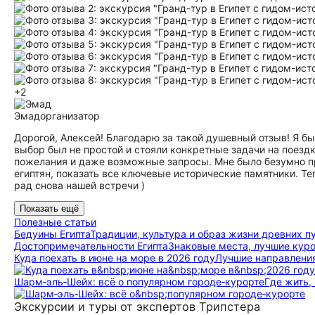
+2
Эмад
организатор
Дорогой, Алексей! Благодарю за такой душевный отзыв! Я бы
выбор был не простой и стояли конкретные задачи на поездк
пожелания и даже возможные запросы. Мне было безумно при
египтян, показать все ключевые исторические памятники. Теп
рад снова нашей встречи )
Показать ещё
Полезные статьи
Бедуины Египта
Традиции, культура и образ жизни древних 
До­сто­при­ме­ча­тель­но­сти Египта
Знаковые места, лучшие кур
Куда поехать в июне на море в 2026 году
Лучшие направления
Шарм‑эль‑Шейх: всё о популярном городе‑курорте
Где жить,
Экскурсии и туры от экспертов Трипстера