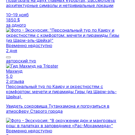
Позагорать на двух главных курортах, рассмотреть
архитектурные символы и нетривиальные локации
10–19 нояб
1850 $
за одного
Временно недоступно
2 дня
авторский тур
Махмуд
5,0
2 отзыва
Персональный тур по Каиру и окрестностям с
комфортом: мечети и пирамиды Гизы (из Шарм-эль-
Шейха)
Увидеть сокровища Тутанхамона и погрузиться в
атмосферу Старого города
Временно недоступно