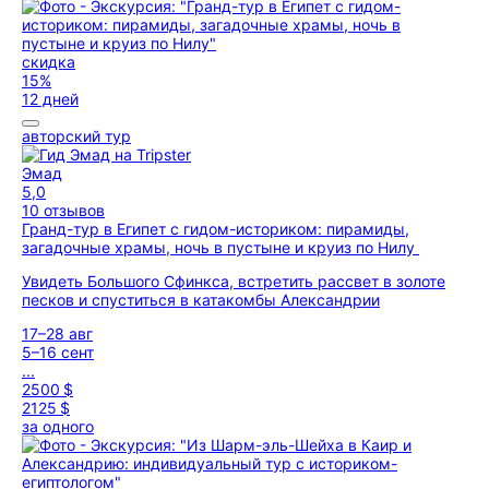
скидка
15%
12 дней
авторский тур
Эмад
5,0
10 отзывов
Гранд-тур в Египет с гидом-историком: пирамиды,
загадочные храмы, ночь в пустыне и круиз по Нилу
Увидеть Большого Сфинкса, встретить рассвет в золоте
песков и спуститься в катакомбы Александрии
17–28 авг
5–16 сент
...
2500 $
2125 $
за одного