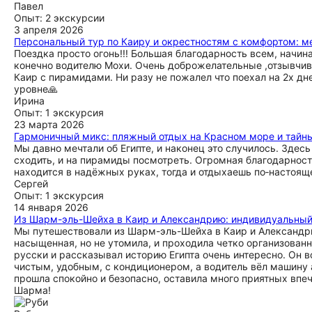
Павел
Опыт: 2 экскурсии
3 апреля 2026
Персональный тур по Каиру и окрестностям с комфортом: м
Поездка просто огонь!!! Большая благодарность всем, начи
конечно водителю Мохи. Очень доброжелательные ,отзывчивые
Каир с пирамидами. Ни разу не пожалел что поехал на 2х дн
уровне🙏
Ирина
Опыт: 1 экскурсия
23 марта 2026
Гармоничный микс: пляжный отдых на Красном море и тайны
Мы давно мечтали об Египте, и наконец это случилось. Здесь
сходить, и на пирамиды посмотреть. Огромная благодарност
находится в надёжных руках, тогда и отдыхаешь по‑настоящ
Сергей
Опыт: 1 экскурсия
14 января 2026
Из Шарм-эль-Шейха в Каир и Александрию: индивидуальный
Мы путешествовали из Шарм-эль-Шейха в Каир и Александр
насыщенная, но не утомила, и проходила четко организованн
русски и рассказывал историю Египта очень интересно. Он в
чистым, удобным, с кондиционером, а водитель вёл машину а
прошла спокойно и безопасно, оставила много приятных впеч
Шарма!