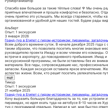
Руби
организатор
Спасибо вам большое за такие тёплые слова! 🌹 Мы очень р
приятные впечатления и прошла комфортно и безопасно. Отд
очень приятно это услышать. Мы всегда стараемся, чтобы к
организованной и удобной для наших гостей. Будем рады виде
Альберт
Опыт: 1 экскурсия
3 января 2026
Гранд-тур в Египет с гидом-историком: пирамиды, загадочны
Всем доброго времени суток. В начале декабря 2025 года с 
таким образом, что позволила посетить многие знаковые ме
руководителю проекта Имаду и всем членам его команды. Ос
встречи в аэропорту, до повседневного пребывания. Имад и 
экскурсионной программы, не были оставлены без их внима
материала. Все гиды, сопровождавшие нас, профессиональн
запасом. Каждая экскурсия оставила яркое впечатление. Же
аспектах жизни. Всем, кто решит посетить увлекательное пу
ещё
Тимур
Опыт: 1 экскурсия
21 ноября 2025
Гранд-тур в Египет с гидом-историком: пирамиды, загадочны
Хочу выразить большую благодарность за то, как устроили эт
пирамидах, но идея ехать туда на автобусе 8-10 часов из Х
тур с программой отдельно. Написал в чат, мне быстро отве