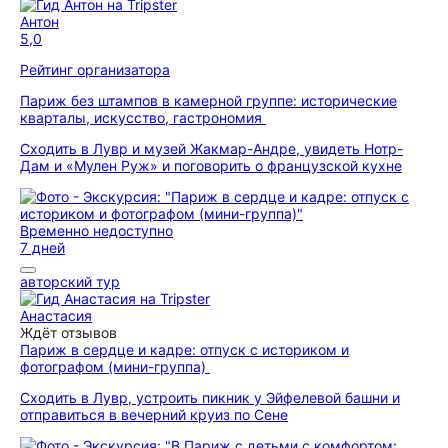
Антон
5,0
Рейтинг организатора
Париж без штампов в камерной группе: исторические
кварталы, искусство, гастрономия
Сходить в Лувр и музей Жакмар-Андре, увидеть Нотр-
Дам и «Мулен Руж» и поговорить о французской кухне
Временно недоступно
7 дней
авторский тур
Анастасия
Ждёт отзывов
Париж в сердце и кадре: отпуск с историком и
фотографом (мини-группа)
Сходить в Лувр, устроить пикник у Эйфелевой башни и
отправиться в вечерний круиз по Сене