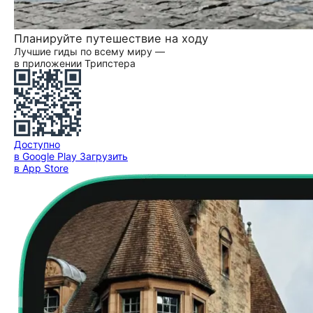
Планируйте путешествие на ходу
Лучшие гиды по всему миру —
в приложении Трипстера
Доступно
в Google Play
Загрузить
в App Store