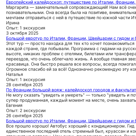
Европейский калейдоскоп: путешествие по Италии, Франции,
Маргарита — замечательный сопровождающий! Нам всё очень
познавательными. Она всегда была на позитиве, внимательн
мечтаем отправиться с ней в путешествие по южной части И
Ирина
Опыт: 1 экскурсия
3 октября 2025
Большой евротур по Италии, Франции, Швейцарии с гидом и 
Этот тур — просто находка для тех кто хочет познакомитьс
каждой стране, где побывали. Программа с гидами на русск
высоте, никаких проблем с отелями, билетами или трансфер
переездов, что очень облегчало жизнь. А вообще главная з
красавица. Она быстро решала все вопросы, всегда помогала
Огромное спасибо ей за всё! Однозначно рекомендую эту ко
Наталья
Опыт: 1 экскурсия
28 сентября 2025
По Франции большой вояж: калейдоскоп городов и факульта
Не могу сказать "увидеть и умереть" — только "увидеть и 
супер продуманная, каждый момент на месте, очень захват
Евгения
Опыт: 2 экскурсии
26 сентября 2025
Большой евротур по Италии, Франции, Швейцарии с гидом и 
Все прошло хорошо! Автобус хороший с кондиционером. Гид 
единственное последний отель стремный был, круассан и ко