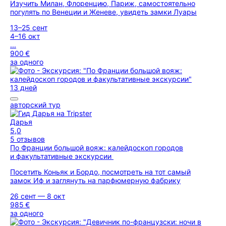
Изучить Милан, Флоренцию, Париж, самостоятельно
погулять по Венеции и Женеве, увидеть замки Луары
13–25 сент
4–16 окт
...
900 €
за одного
13 дней
авторский тур
Дарья
5,0
5 отзывов
По Франции большой вояж: калейдоскоп городов
и факультативные экскурсии
Посетить Коньяк и Бордо, посмотреть на тот самый
замок Иф и заглянуть на парфюмерную фабрику
26 сент — 8 окт
985 €
за одного