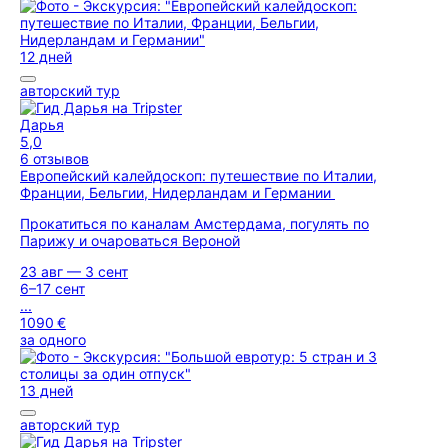
12 дней
авторский тур
Дарья
5,0
6 отзывов
Европейский калейдоскоп: путешествие по Италии,
Франции, Бельгии, Нидерландам и Германии
Прокатиться по каналам Амстердама, погулять по
Парижу и очароваться Вероной
23 авг — 3 сент
6–17 сент
...
1090 €
за одного
13 дней
авторский тур