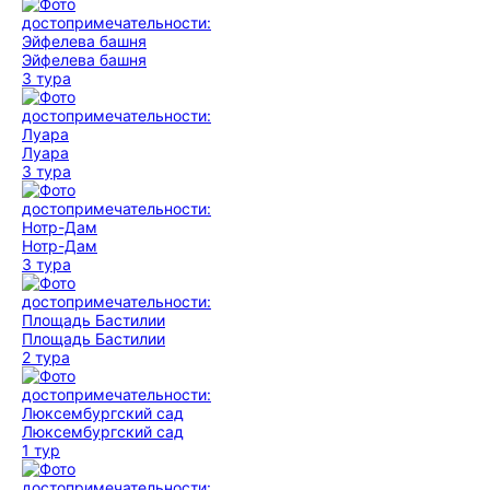
Эйфелева башня
3 тура
Луара
3 тура
Нотр-Дам
3 тура
Площадь Бастилии
2 тура
Люксембургский сад
1 тур