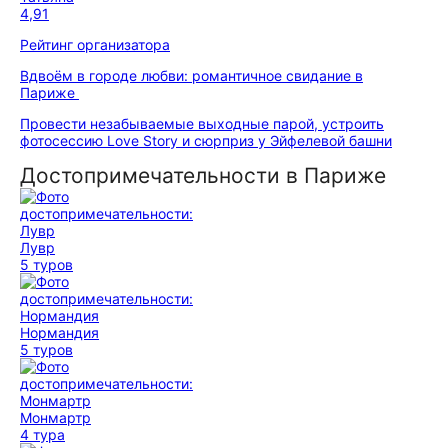
4,91
Рейтинг организатора
Вдвоём в городе любви: романтичное свидание в
Париже
Провести незабываемые выходные парой, устроить
фотосессию Love Story и сюрприз у Эйфелевой башни
Достопримечательности в Париже
Лувр
5 туров
Нормандия
5 туров
Монмартр
4 тура