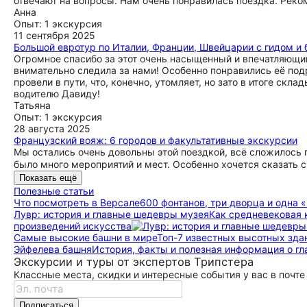
отвечают на вопросы. Нам очень понравилась поездка. Реко
Анна
Опыт: 1 экскурсия
11 сентября 2025
Большой евротур по Италии, Франции, Швейцарии с гидом и 
Огромное спасибо за этот очень насыщенный и впечатляющи
внимательно следила за нами! Особенно понравились её по
провели в пути, что, конечно, утомляет, но зато в итоге скл
водителю Давиду!
Татьяна
Опыт: 1 экскурсия
28 августа 2025
Французский вояж: 6 городов и факультативные экскурсии
Мы остались очень довольны этой поездкой, всё сложилось 
было много мероприятий и мест. Особенно хочется сказать с
Показать ещё
Полезные статьи
Что посмотреть в Версале
600 фонтанов, три дворца и одна 
Лувр: история и главные шедевры музея
Как средневековая
произведений искусства
Самые высокие башни в мире
Топ-7 известных высотных зда
Эйфелева башня
История, факты и полезная информация о г
Экскурсии и туры от экспертов Трипстера
Классные места, скидки и интересные события у вас в почте
Подписаться