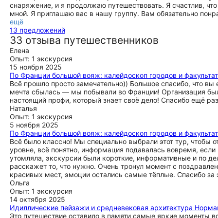
снаряжение, и я продолжаю путешествовать. Я счастлив, чт
мной. Я приглашаю вас в нашу группу. Вам обязательно пон
ещё
13 предложений
33 отзыва путешественников
Елена
Опыт: 1 экскурсия
15 ноября 2025
По Франции большой вояж: калейдоскоп городов и факульта
Всё прошло просто замечательно)) Большое спасибо, что вы 
мечта сбылась — мы побывали во Франции! Организация была
настоящий профи, который знает своё дело! Спасибо ещё ра
Наталья
Опыт: 1 экскурсия
5 ноября 2025
По Франции большой вояж: калейдоскоп городов и факульта
Всё было классно! Мы специально выбрали этот тур, чтобы 
уровне, всё понятно, информация подавалась вовремя, если
утомляла, экскурсии были короткие, информативные и по де
расскажет то, что нужно. Очень тронул момент с поздравле
красивых мест, эмоции остались самые тёплые. Спасибо за 
Ольга
Опыт: 1 экскурсия
14 октября 2025
Идиллические пейзажи и средневековая архитектура Норма
Это путешествие оставило в памяти самые яркие моменты в