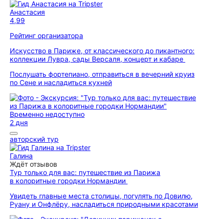
Анастасия
4,99
Рейтинг организатора
Искусство в Париже, от классического до пикантного:
коллекции Лувра, сады Версаля, концерт и кабаре
Послушать фортепиано, отправиться в вечерний круиз
по Сене и насладиться кухней
Временно недоступно
2 дня
авторский тур
Галина
Ждёт отзывов
Тур только для вас: путешествие из Парижа
в колоритные городки Нормандии
Увидеть главные места столицы, погулять по Довилю,
Руану и Онфлёру, насладиться природными красотами