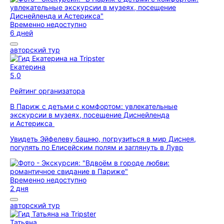
Временно недоступно
6 дней
авторский тур
Екатерина
5,0
Рейтинг организатора
В Париж с детьми с комфортом: увлекательные
экскурсии в музеях, посещение Диснейленда
и Астерикса
Увидеть Эйфелеву башню, погрузиться в мир Диснея,
погулять по Елисейским полям и заглянуть в Лувр
Временно недоступно
2 дня
авторский тур
Татьяна