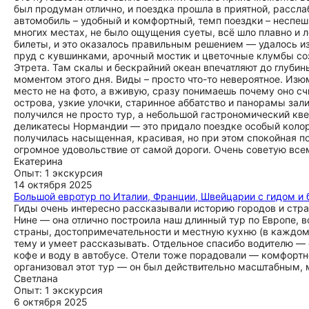
был продуман отлично, и поездка прошла в приятной, рассла
автомобиль – удобный и комфортный, темп поездки – неспеш
многих местах, не было ощущения суеты, всё шло плавно и 
билеты, и это оказалось правильным решением — удалось из
пруд с кувшинками, арочный мостик и цветочные клумбы со
Этрета. Там скалы и бескрайний океан впечатляют до глуби
моментом этого дня. Виды – просто что-то невероятное. Изю
место не на фото, а вживую, сразу понимаешь почему оно с
острова, узкие улочки, старинное аббатство и панорамы зал
получился не просто тур, а небольшой гастрономический кв
деликатесы Нормандии — это придало поездке особый колорит
получилась насыщенная, красивая, но при этом спокойная по
огромное удовольствие от самой дороги. Очень советую всем
Екатерина
Опыт: 1 экскурсия
14 октября 2025
Большой евротур по Италии, Франции, Швейцарии с гидом и 
Гиды очень интересно рассказывали историю городов и стра
Нине — она отлично построила наш длинный тур по Европе, в
страны, достопримечательности и местную кухню (в каждом 
тему и умеет рассказывать. Отдельное спасибо водителю — о
кофе и воду в автобусе. Отели тоже порадовали — комфортно
организовал этот тур — он был действительно масштабным, 
Светлана
Опыт: 1 экскурсия
6 октября 2025