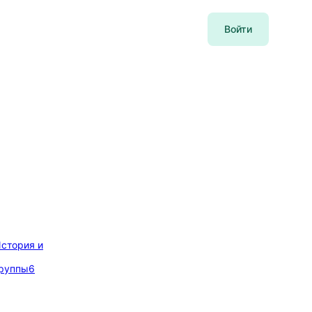
Войти
стория и
руппы
6