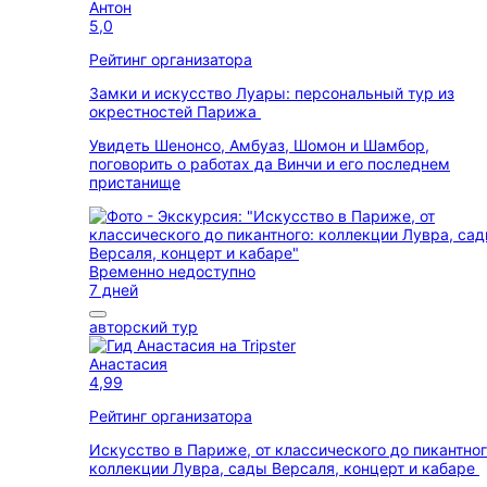
Антон
5,0
Рейтинг организатора
Замки и искусство Луары: персональный тур из
окрестностей Парижа
Увидеть Шенонсо, Амбуаз, Шомон и Шамбор,
поговорить о работах да Винчи и его последнем
пристанище
Временно недоступно
7 дней
авторский тур
Анастасия
4,99
Рейтинг организатора
Искусство в Париже, от классического до пикантног
коллекции Лувра, сады Версаля, концерт и кабаре