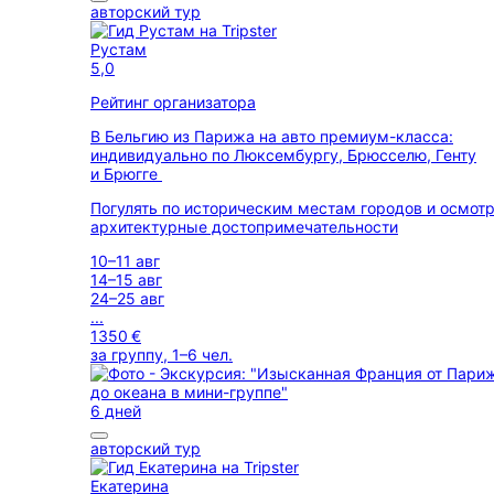
авторский тур
Рустам
5,0
Рейтинг организатора
В Бельгию из Парижа на авто премиум-класса:
индивидуально по Люксембургу, Брюсселю, Генту
и Брюгге
Погулять по историческим местам городов и осмот
архитектурные достопримечательности
10–11 авг
14–15 авг
24–25 авг
...
1350 €
за группу, 1–6 чел.
6 дней
авторский тур
Екатерина