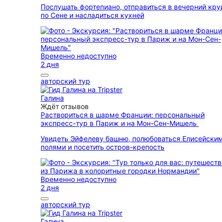
Послушать фортепиано, отправиться в вечерний кру
по Сене и насладиться кухней
Временно недоступно
2 дня
авторский тур
Галина
Ждёт отзывов
Раствориться в шарме Франции: персональный
экспресс-тур в Париж и на Мон-Сен-Мишель
Увидеть Эйфелеву башню, полюбоваться Елисейски
полями и посетить остров-крепость
Временно недоступно
2 дня
авторский тур
Галина