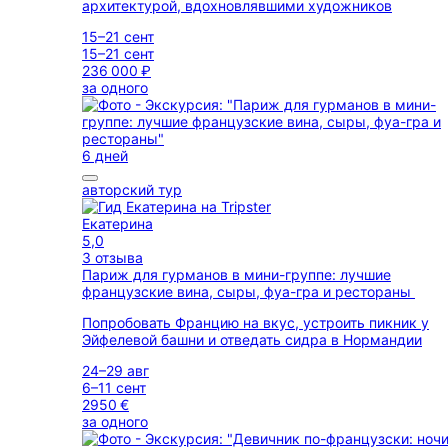
архитектурой, вдохновлявшими художников
15–21 сент
15–21 сент
236 000 ₽
за одного
6 дней
авторский тур
Екатерина
5,0
3 отзыва
Париж для гурманов в мини-группе: лучшие
французские вина, сыры, фуа-гра и рестораны
Попробовать Францию на вкус, устроить пикник у
Эйфелевой башни и отведать сидра в Нормандии
24–29 авг
6–11 сент
2950 €
за одного