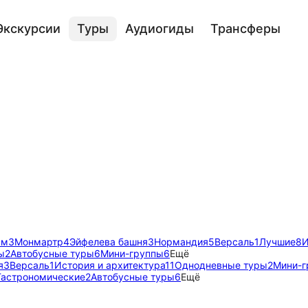
Экскурсии
Туры
Аудиогиды
Трансферы
ам
3
Монмартр
4
Эйфелева башня
3
Нормандия
5
Версаль
1
Лучшие
8
И
ы
2
Автобусные туры
6
Мини-группы
6
Ещё
я
3
Версаль
1
История и архитектура
11
Однодневные туры
2
Мини-г
Гастрономические
2
Автобусные туры
6
Ещё