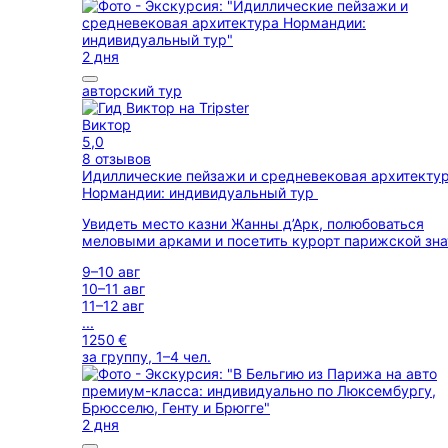
2 дня
авторский тур
Виктор
5,0
8 отзывов
Идиллические пейзажи и средневековая архитекту
Нормандии: индивидуальный тур
Увидеть место казни Жанны д’Арк, полюбоваться
меловыми арками и посетить курорт парижской зна
9–10 авг
10–11 авг
11–12 авг
...
1250 €
за группу, 1–4 чел.
2 дня