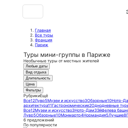
Главная
Все туры
Франция
Париж
Туры мини-группы в Париже
Необычные туры от местных жителей
Любые даты
Вид отдыха
Длительность
Цена
Фильтры
Рубрики
Ещё
Все
12
Лувр
5
Музеи и искусство
3
Обзорные
10
Нотр-Д
архитектура
11
Гастрономические
2
Однодневные тур
Все
12
Музеи и искусство
3
Нотр-Дам
3
Эйфелева башн
Лувр
5
Обзорные
10
Монмартр
4
Нормандия
5
Лучшие
8
6 предложений
По популярности