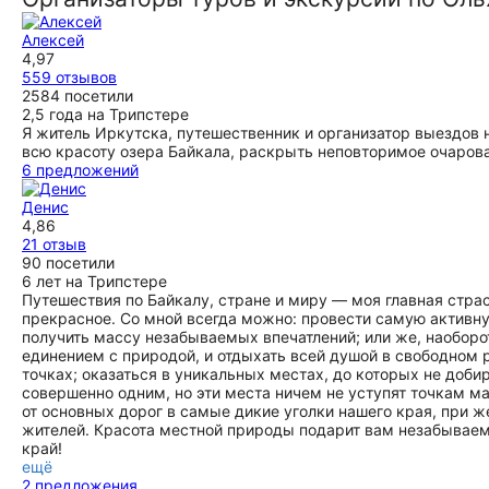
Алексей
4,97
559 отзывов
2584 посетили
2,5 года на Трипстере
Я житель Иркутска, путешественник и организатор выездов н
всю красоту озера Байкала, раскрыть неповторимое очарова
6 предложений
Денис
4,86
21 отзыв
90 посетили
6 лет на Трипстере
Путешествия по Байкалу, стране и миру — моя главная стра
прекрасное. Со мной всегда можно: провести самую активн
получить массу незабываемых впечатлений; или же, наоборот
единением с природой, и отдыхать всей душой в свободном
точках; оказаться в уникальных местах, до которых не доби
совершенно одним, но эти места ничем не уступят точкам м
от основных дорог в самые дикие уголки нашего края, при
жителей. Красота местной природы подарит вам незабываем
край!
ещё
2 предложения