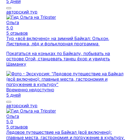
5 дней
авторский тур
Ольга
5,0
5 отзывов
Тур «всё включено» на зимний Байкал: Ольхон,
Листвянка, лёд и фольклорная программа
Покататься на коньках по Байкалу, побывать на
острове Огой, станцевать танец ёхор и увидеть
Шаманку
Временно недоступно
5 дней
авторский тур
Ольга
5,0
5 отзывов
Ледовое путешествие на Байкал (всё включено):
главные места, гастрономия и погружение в культуру