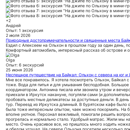
+2
Андрей
Опыт: 1 экскурсия
2 июля 2026
Природные достопримечательности и священные места Байк
Ездил с Алексеем на Ольхон в прошлом году за один день, 
Комфортный автомобиль, интересный рассказ об острове и о
Olga
Опыт: 6 экскурсий
25 июня 2026
Неспешное путешествие на Байкал: Ольхон с севера на юг и
Мне все понравилось. Я хотела посмотреть Ольхон, Байкал с
тоже. Вода для питья и для умывания бесподобная. Большое
координатором. Антонина писала или звонила утром и вечер
приехали в Иркутск накануне, погуляли сами (и дополнительн
пробовать местные деликатесы за доступные деньги. В день 
тур. Переезд из Иркутска длинный. В бурятском кафе было о
была тоже интересным опытом, чаек можно покормить. На б
вполне уютное. Персонал вежливый, помогали решить вопросы
прогрелась и нормально стало. Удобрый матрас. Жили мы на
место. Очень красивое все, но пришлось много ходить ножк
и обедом угощал. На севере Ольхона посетили несколько ло