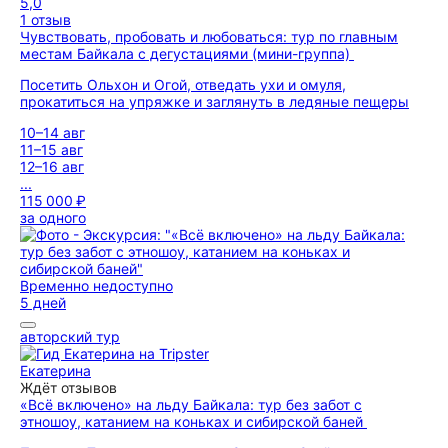
5,0
1 отзыв
Чувствовать, пробовать и любоваться: тур по главным
местам Байкала с дегустациями (мини-группа)
Посетить Ольхон и Огой, отведать ухи и омуля,
прокатиться на упряжке и заглянуть в ледяные пещеры
10–14 авг
11–15 авг
12–16 авг
...
115 000 ₽
за одного
Временно недоступно
5 дней
авторский тур
Екатерина
Ждёт отзывов
«Всё включено» на льду Байкала: тур без забот с
этношоу, катанием на коньках и сибирской баней