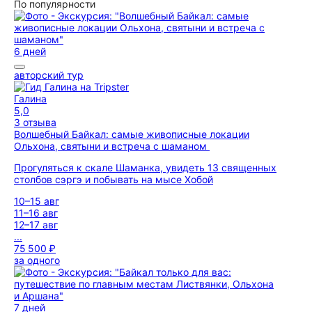
По популярности
6 дней
авторский тур
Галина
5,0
3 отзыва
Волшебный Байкал: самые живописные локации
Ольхона, святыни и встреча с шаманом
Прогуляться к скале Шаманка, увидеть 13 священных
столбов сэргэ и побывать на мысе Хобой
10–15 авг
11–16 авг
12–17 авг
...
75 500 ₽
за одного
7 дней