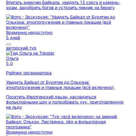
Впитать энергию Байкала, увидеть 13 сэргэ и камень-
храм, задобрить богов и устроить пикник на берегу
Временно недоступно
5 дней
авторский тур
Ольга
5,0
Рейтинг организатора
Увидеть Байкал от Бурятии до Ольхона:
этнопогружение и главные локации (всё включено)
Посетить Иволгинский дацан, насладиться
фольклорными шоу и попробовать уху, приготовленную
на льду
Временно недоступно