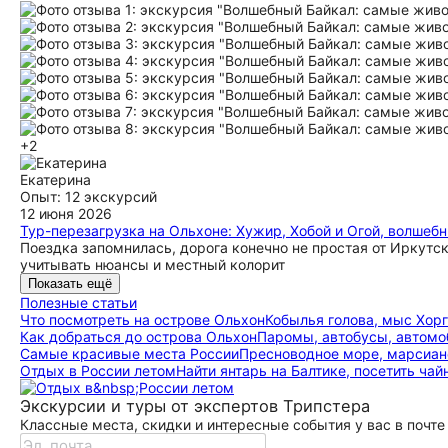
+2
Екатерина
Опыт: 12 экскурсий
12 июня 2026
Тур-перезагрузка на Ольхоне: Хужир, Хобой и Огой, волшебн
Поездка запомнилась, дорога конечно не простая от Иркутс
учитывать нюансы и местный колорит
Показать ещё
Полезные статьи
Что посмотреть на острове Ольхон
Кобылья голова, мыс Хор
Как добраться до острова Ольхон
Паромы, автобусы, автомо
Самые красивые места России
Пресноводное море, марсиан
Отдых в России летом
Найти янтарь на Балтике, посетить чай
Экскурсии и туры от экспертов Трипстера
Классные места, скидки и интересные события у вас в почте