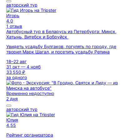
авторский тур
Игорь
4,0
1 отзыв
Автобусный тур в Беларусь из Петербурга: Минск,
Хатынь, Витебск и Бобруйск
Увидеть усадьбу Булгаков, погулять по городу, где
творил Марк Шагал, и посетить усадьбу Репина
18–22 авг
31 окт — 4 нояб
33 550 ₽
за одного
Временно недоступно
2 дня
авторский тур
Юлия
4,55
Рейтинг организатора