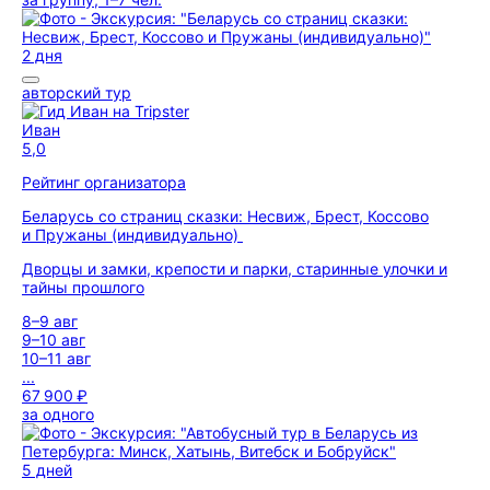
2 дня
авторский тур
Иван
5,0
Рейтинг организатора
Беларусь со страниц сказки: Несвиж, Брест, Коссово
и Пружаны (индивидуально)
Дворцы и замки, крепости и парки, старинные улочки и
тайны прошлого
8–9 авг
9–10 авг
10–11 авг
...
67 900 ₽
за одного
5 дней