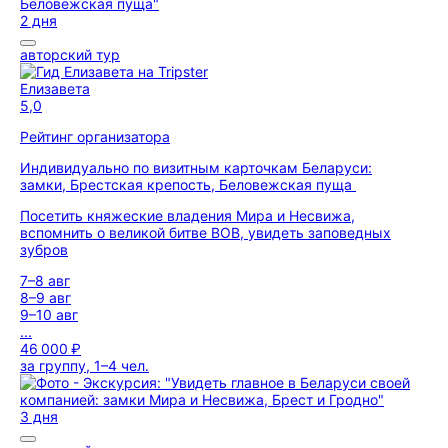
2 дня
авторский тур
Елизавета
5,0
Рейтинг организатора
Индивидуально по визитным карточкам Беларуси:
замки, Брестская крепость, Беловежская пуща
Посетить княжеские владения Мира и Несвижа,
вспомнить о великой битве ВОВ, увидеть заповедных
зубров
7–8 авг
8–9 авг
9–10 авг
...
46 000 ₽
за группу, 1–4 чел.
3 дня