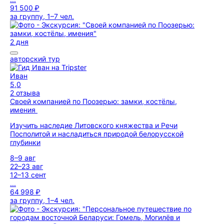
91 500 ₽
за группу, 1–7 чел.
2 дня
авторский тур
Иван
5,0
2 отзыва
Своей компанией по Поозерью: замки, костёлы,
имения
Изучить наследие Литовского княжества и Речи
Посполитой и насладиться природой белорусской
глубинки
8–9 авг
22–23 авг
12–13 сент
...
64 998 ₽
за группу, 1–4 чел.