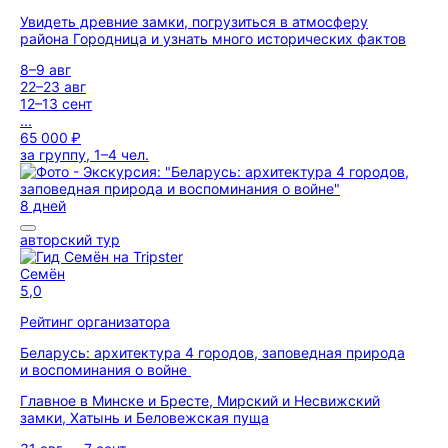
Увидеть древние замки, погрузиться в атмосферу
района Городница и узнать много исторических фактов
8–9 авг
22–23 авг
12–13 сент
...
65 000 ₽
за группу, 1–4 чел.
8 дней
авторский тур
Семён
5,0
Рейтинг организатора
Беларусь: архитектура 4 городов, заповедная природа
и воспоминания о войне
Главное в Минске и Бресте, Мирский и Несвижский
замки, Хатынь и Беловежская пуща