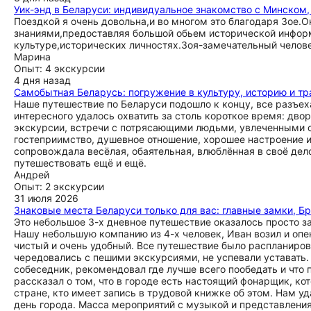
Уик-энд в Беларуси: индивидуальное знакомство с Минском
Поездкой я очень довольна,и во многом это благодаря Зое.
знаниями,предоставляя большой обьем исторической инфор
культуре,исторических личностях.Зоя-замечательный челов
Марина
Опыт: 4 экскурсии
4 дня назад
Самобытная Беларусь: погружение в культуру, историю и т
Наше путешествие по Беларуси подошло к концу, все разъех
интересного удалось охватить за столь короткое время: дв
экскурсии, встречи с потрясающими людьми, увлеченными 
гостеприимство, душевное отношение, хорошее настроение и
сопровождала весёлая, обаятельная, влюблённая в своё дел
путешествовать ещё и ещё.
Андрей
Опыт: 2 экскурсии
31 июля 2026
Знаковые места Беларуси только для вас: главные замки, Б
Это небольшое 3-х дневное путешествие оказалось просто з
Нашу небольшую компанию из 4-х человек, Иван возил и опе
чистый и очень удобный. Все путешествие было распланиров
чередовались с пешими экскурсиями, не успевали уставать
собеседник, рекомендовал где лучше всего пообедать и что
рассказал о том, что в городе есть настоящий фонарщик, к
стране, кто имеет запись в трудовой книжке об этом. Нам уд
день города. Масса мероприятий с музыкой и представлениям