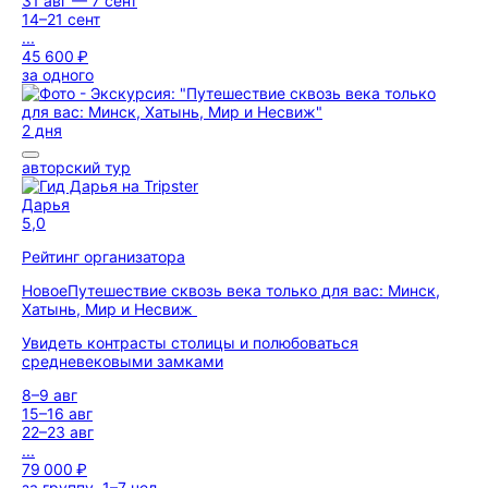
31 авг — 7 сент
14–21 сент
...
45 600 ₽
за одного
2 дня
авторский тур
Дарья
5,0
Рейтинг организатора
Новое
Путешествие сквозь века только для вас: Минск,
Хатынь, Мир и Несвиж
Увидеть контрасты столицы и полюбоваться
средневековыми замками
8–9 авг
15–16 авг
22–23 авг
...
79 000 ₽
за группу, 1–7 чел.