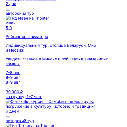
2 дня
авторский тур
Иван
5,0
Рейтинг организатора
Индивидуальный тур: столица Беларуси, Мир
и Несвиж
Увидеть главное в Минске и побывать в знаменитых
замках
7–8 авг
8–9 авг
8–9 авг
...
39 900 ₽
за группу, 1–7 чел.
6 дней
авторский тур