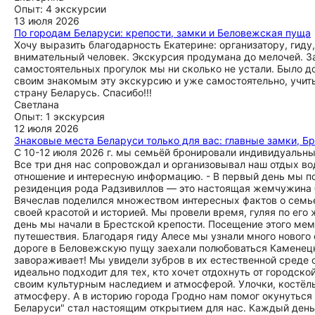
Опыт: 4 экскурсии
13 июля 2026
По городам Беларуси: крепости, замки и Беловежская пуща
Хочу выразить благодарность Екатерине: организатору, гид
внимательный человек. Экскурсия продумана до мелочей. З
самостоятельных прогулок мы ни сколько не устали. Было д
своим знакомым эту экскурсию и уже самостоятельно, учит
страну Беларусь. Спасибо!!!
Светлана
Опыт: 1 экскурсия
12 июля 2026
Знаковые места Беларуси только для вас: главные замки, Б
С 10-12 июля 2026 г. мы семьёй бронировали индивидуальны
Все три дня нас сопровождал и организовывал наш отдых во
отношение и интересную информацию. - В первый день мы п
резиденция рода Радзивиллов — это настоящая жемчужина б
Вячеслав поделился множеством интересных фактов о семье
своей красотой и историей. Мы провели время, гуляя по е
день мы начали в Брестской крепости. Посещение этого м
путешествия. Благодаря гиду Алесе мы узнали много нового
дороге в Беловежскую пущу заехали полюбоваться Каменецк
завораживает! Мы увидели зубров в их естественной среде 
идеально подходит для тех, кто хочет отдохнуть от городско
своим культурным наследием и атмосферой. Улочки, костёл
атмосферу. А в историю города Гродно нам помог окунутьс
Беларуси" стал настоящим открытием для нас. Каждый день