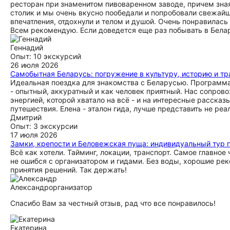
ресторан при знаменитом пивоваренном заводе, причем зная,
столик и мы очень вкусно пообедали и попробовали свежайш
впечатления, отдохнули и телом и душой. Очень понравилась
Всем рекомендую. Если доведется еще раз побывать в Белар
Геннадий
Опыт: 10 экскурсий
26 июля 2026
Самобытная Беларусь: погружение в культуру, историю и т
Идеальная поездка для знакомства с Беларусью. Программа 
- опытный, аккуратный и как человек приятный. Нас сопров
энергией, которой хватало на всё - и на интересные расска
путешествия. Елена - эталон гида, лучше представить не реа
Дмитрий
Опыт: 3 экскурсии
17 июля 2026
Замки, крепости и Беловежская пуща: индивидуальный тур 
Всё как хотели. Тайминг, локации, транспорт. Самое главное
не ошибся с организатором и гидами. Без воды, хорошие рек
принятия решений. Так держать!
Александр
организатор
Спасибо Вам за честный отзыв, рад что все понравилось!
Екатерина