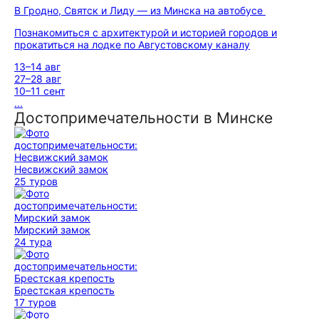
В Гродно, Святск и Лиду — из Минска на автобусе
Познакомиться с архитектурой и историей городов и
прокатиться на лодке по Августовскому каналу
13–14 авг
27–28 авг
10–11 сент
...
Достопримечательности в Минске
Несвижский замок
25 туров
Мирский замок
24 тура
Брестская крепость
17 туров