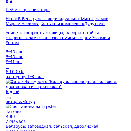
5,0
Рейтинг организатора
Новое
В Беларусь — индивидуально: Минск, замки
Мира и Несвижа, Хатынь и комплекс «Дудутки»
Увидеть контрасты столицы, раскрыть тайны
старинных замков и познакомиться с ремёслами и
бытом
8–10 авг
8–10 авг
9–11 авг
...
69 000 ₽
за группу, 1–8 чел.
5 дней
авторский тур
Татьяна
4,86
7 отзывов
Беларусь: заповедная, сельская, дворянская