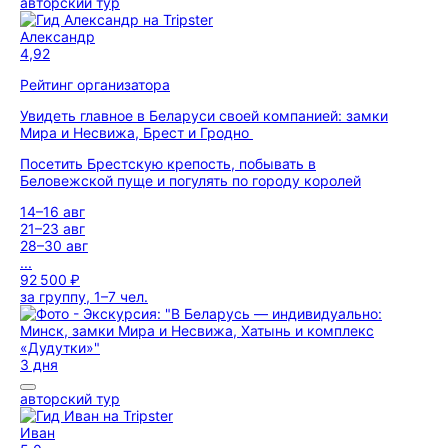
авторский тур
Александр
4,92
Рейтинг организатора
Увидеть главное в Беларуси своей компанией: замки
Мира и Несвижа, Брест и Гродно
Посетить Брестскую крепость, побывать в
Беловежской пуще и погулять по городу королей
14–16 авг
21–23 авг
28–30 авг
...
92 500 ₽
за группу, 1–7 чел.
3 дня
авторский тур
Иван