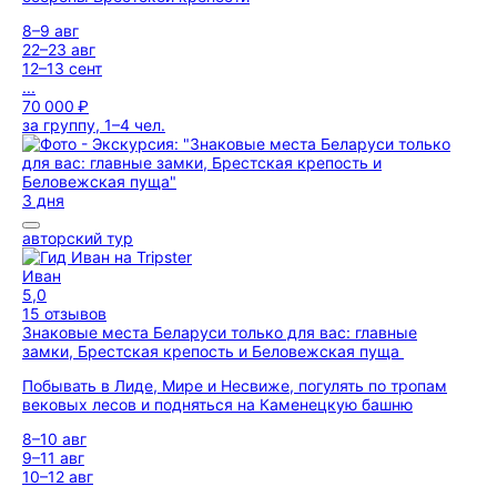
8–9 авг
22–23 авг
12–13 сент
...
70 000 ₽
за группу, 1–4 чел.
3 дня
авторский тур
Иван
5,0
15 отзывов
Знаковые места Беларуси только для вас: главные
замки, Брестская крепость и Беловежская пуща
Побывать в Лиде, Мире и Несвиже, погулять по тропам
вековых лесов и подняться на Каменецкую башню
8–10 авг
9–11 авг
10–12 авг
...