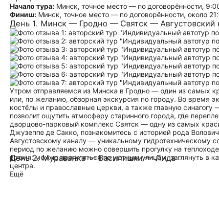
Начало тура:
Минск, точное место — по договорённости, 9:00
Финиш:
Минск, точное место — по договорённости, около 21
День 1. Минск — Гродно — Святск — Августовский 
Утром отправляемся из Минска в Гродно — один из самых к
или, по желанию, обзорная экскурсия по городу. Во время 
костёлы и православные церкви, а также главную синагогу 
позволит ощутить атмосферу старинного города, где перепле
дворцово-парковый комплекс Святск — одну из самых краси
Джузеппе де Сакко, познакомитесь с историей рода Воловиче
Августовскому каналу — уникальному гидротехническому с
период по желанию можно совершить прогулку на теплоходе
время: можно прогуляться по уютным улицам, заглянуть в к
День 2. Мураванка — Василишки — Лида
центра.
Ещё