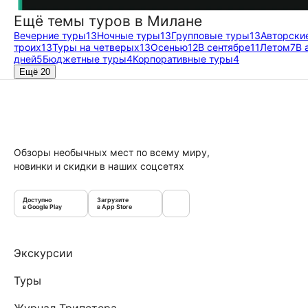
Ещё темы туров в Милане
Вечерние туры
13
Ночные туры
13
Групповые туры
13
Авторски
троих
13
Туры на четверых
13
Осенью
12
В сентябре
11
Летом
7
В 
дней
5
Бюджетные туры
4
Корпоративные туры
4
Ещё 20
Обзоры необычных мест по всему миру,
новинки и скидки в наших соцсетях
Доступно
Загрузите
в Google Play
в App Store
Экскурсии
Туры
Журнал Трипстера