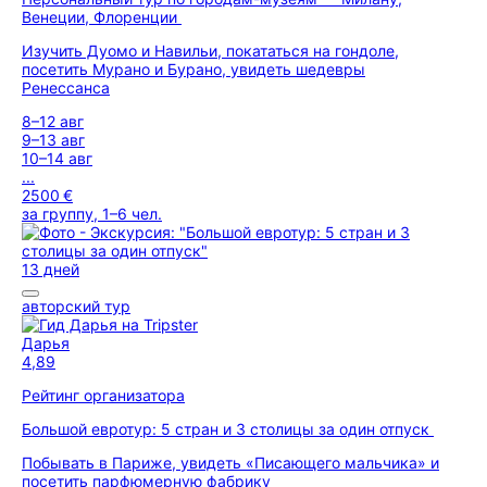
Венеции, Флоренции
Изучить Дуомо и Навильи, покататься на гондоле,
посетить Мурано и Бурано, увидеть шедевры
Ренессанса
8–12 авг
9–13 авг
10–14 авг
...
2500 €
за группу, 1–6 чел.
13 дней
авторский тур
Дарья
4,89
Рейтинг организатора
Большой евротур: 5 стран и 3 столицы за один отпуск
Побывать в Париже, увидеть «Писающего мальчика» и
посетить парфюмерную фабрику