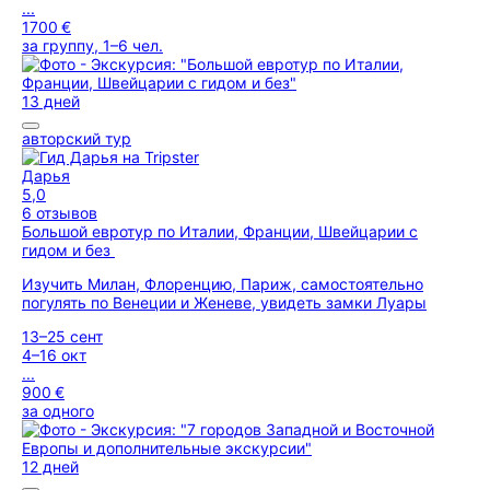
...
1700 €
за группу, 1–6 чел.
13 дней
авторский тур
Дарья
5,0
6 отзывов
Большой евротур по Италии, Франции, Швейцарии с
гидом и без
Изучить Милан, Флоренцию, Париж, самостоятельно
погулять по Венеции и Женеве, увидеть замки Луары
13–25 сент
4–16 окт
...
900 €
за одного
12 дней