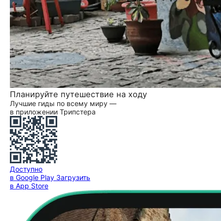
Планируйте путешествие на ходу
Лучшие гиды по всему миру —
в приложении Трипстера
Доступно
в Google Play
Загрузить
в App Store