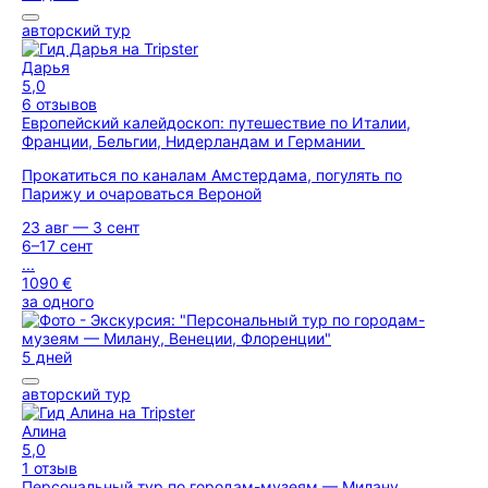
авторский тур
Дарья
5,0
6 отзывов
Европейский калейдоскоп: путешествие по Италии,
Франции, Бельгии, Нидерландам и Германии
Прокатиться по каналам Амстердама, погулять по
Парижу и очароваться Вероной
23 авг — 3 сент
6–17 сент
...
1090 €
за одного
5 дней
авторский тур
Алина
5,0
1 отзыв
Персональный тур по городам-музеям — Милану,