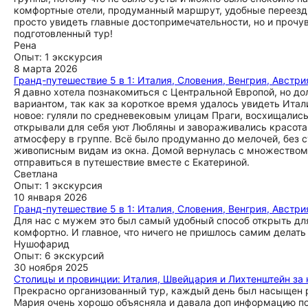
комфортные отели, продуманный маршрут, удобные переезды 
просто увидеть главные достопримечательности, но и прочу
подготовленный тур!
Рена
Опыт: 1 экскурсия
8 марта 2026
Гранд-путешествие 5 в 1: Италия, Словения, Венгрия, Австри
Я давно хотела познакомиться с Центральной Европой, но дол
вариантом, так как за короткое время удалось увидеть Ита
новое: гуляли по средневековым улицам Праги, восхищалис
открывали для себя уют Любляны и завораживались красот
атмосферу в группе. Всё было продуманно до мелочей, без
живописным видам из окна. Домой вернулась с множеством
отправиться в путешествие вместе с Екатериной.
Светлана
Опыт: 1 экскурсия
10 января 2026
Гранд-путешествие 5 в 1: Италия, Словения, Венгрия, Австри
Для нас с мужем это был самый удобный способ открыть для
комфортно. И главное, что ничего не пришлось самим делать
Нушофарид
Опыт: 6 экскурсий
30 ноября 2025
Столицы и провинции: Италия, Швейцария и Лихтенштейн за
Прекрасно организованный тур, каждый день был насыщен р
Мария очень хорошо объясняла и давала доп информацию по