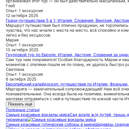
организовал этот тур — он был действительно масштабным, 
Глеб
Опыт: 1 экскурсия
12 октября 2025
Гранд-путешествие 5 в 1: Италия, Словения, Венгрия, Австри
Маршрут путешествия был отлично продуман, не торопились 
чувства, что нас мчали с места на место, всё спокойно и к
легко и без эксцессов.
Мария
Опыт: 1 экскурсия
10 октября 2025
Групповой тур по Европе: Италия, Австрия, Словения за один
Сам тур нам понравился! Особая благодарность Марии и наш
моментов с отелями пошли не по плану, их удалось быстро р
Светлана
Опыт: 1 экскурсия
6 октября 2025
Европейский калейдоскоп: путешествие по Италии, Франции,
Маргарита — замечательный сопровождающий! Нам всё очень
познавательными. Она всегда была на позитиве, внимательн
мечтаем отправиться с ней в путешествие по южной части И
Показать ещё
Полезные статьи
Самые красивые вокзалы мира
Сад возле ж/д путей, танцы 
терминала
Самые красивые готические соборы в мире
Шедевры среднев