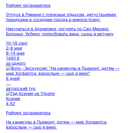
Рейтинг организатора
Отпуск в Римини с пляжным отдыхом, дегустациями,
поездками в соседние города и микространу
Накупаться в Адриатике, погулять по Сан-Марино,
Болонье, Урбино, попробовать вина, сыры и ветчину
10–16 сент
2–8 мая
8–14 мая
1490 €
за одного
6 дней
авторский тур
Ксения
4,92
Рейтинг организатора
На каникулы в Пьемонт: детям — мир Хогвартса,
взрослым — сыр и вино