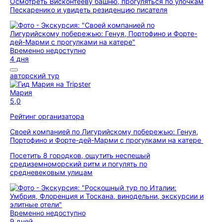
Осмотреть Висконтееву башню, прогуляться по улочкам
Пескаренико и увидеть резиденцию писателя
Временно недоступно
4 дня
авторский тур
Мария
5,0
Рейтинг организатора
Своей компанией по Лигурийскому побережью: Генуя,
Портофино и Форте-дей-Марми с прогулками на катере
Посетить 8 городков, ощутить неспешый
средиземноморский ритм и погулять по
средневековым улицам
Временно недоступно
9 дней