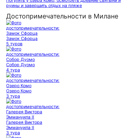
Погулять у озера Комо, осмотреть древние святыни и
руины и завершить отдых на пляже
Достопримечательности в Милане
Замок Сфорца
5 туров
Собор Дуомо
4 тура
Озеро Комо
3 тура
Галерея Виктора
Эммануила II
3 тура