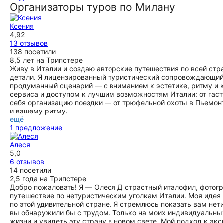
Организаторы туров по Милану
Ксения
4,92
13 отзывов
138 посетили
8,5 лет на Трипстере
Живу в Италии и создаю авторские путешествия по всей стра
детали. Я лицензированный туристический сопровождающий 
продуманный сценарий — с вниманием к эстетике, ритму и 
сервиса и доступом к лучшим возможностям Италии: от гаст
себя организацию поездки — от трюфельной охоты в Пьемон
и вашему ритму.
ещё
1 предложение
Алеся
5,0
6 отзывов
14 посетили
2,5 года на Трипстере
Добро пожаловать! Я — Олеся Д страстный италофил, фотогр
путешествие по нетуристическим уголкам Италии. Моя идея
по этой удивительной стране. Я стремлюсь показать вам нет
вы обнаружили бы с трудом. Только на моих индивидуальны
жизни и увидеть эту страну в новом свете. Мой подход к эк