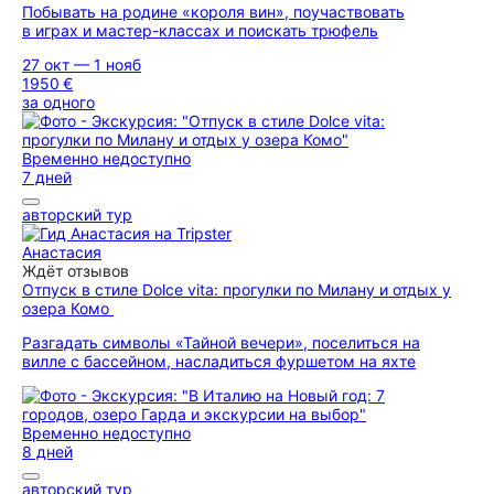
Побывать на родине «короля вин», поучаствовать
в играх и мастер-классах и поискать трюфель
27 окт — 1 нояб
1950 €
за одного
Временно недоступно
7 дней
авторский тур
Анастасия
Ждёт отзывов
Отпуск в стиле Dolce vita: прогулки по Милану и отдых у
озера Комо
Разгадать символы «Тайной вечери», поселиться на
вилле с бассейном, насладиться фуршетом на яхте
Временно недоступно
8 дней
авторский тур