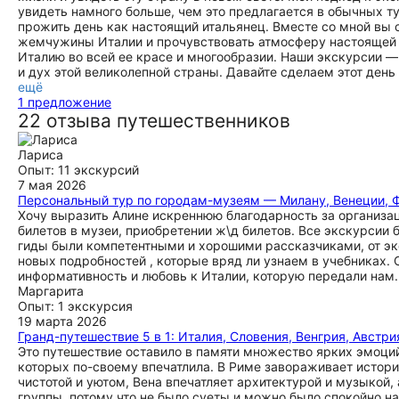
увидеть намного больше, чем это предлагается в обычных 
прожить день как настоящий итальянец. Вместе со мной в
жемчужины Италии и прочувствовать атмосферу настоящей и
Италию во всей ее красе и многообразии. Наши экскурсии — 
и дух этой великолепной страны. Давайте сделаем этот день
ещё
1 предложение
22 отзыва путешественников
Лариса
Опыт: 11 экскурсий
7 мая 2026
Персональный тур по городам-музеям — Милану, Венеции, 
Хочу выразить Алине искреннюю благодарность за организа
билетов в музеи, приобретении ж\д билетов. Все экскурсии
гиды были компетентными и хорошими рассказчиками, от эк
новых подробностей , которые вряд ли узнаем в учебниках. 
информативность и любовь к Италии, которую передали нам.
Маргарита
Опыт: 1 экскурсия
19 марта 2026
Гранд-путешествие 5 в 1: Италия, Словения, Венгрия, Австри
Это путешествие оставило в памяти множество ярких эмоций!
которых по-своему впечатлила. В Риме завораживает истори
чистотой и уютом, Вена впечатляет архитектурой и музыкой
группы, потому что не было суеты и можно было спокойно н