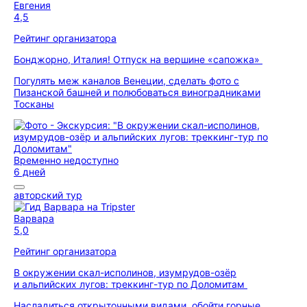
Евгения
4,5
Рейтинг организатора
Бонджорно, Италия! Отпуск на вершине «сапожка»
Погулять меж каналов Венеции, сделать фото с
Пизанской башней и полюбоваться виноградниками
Тосканы
Временно недоступно
6 дней
авторский тур
Варвара
5,0
Рейтинг организатора
В окружении скал-исполинов, изумрудов-озёр
и альпийских лугов: треккинг-тур по Доломитам
Насладиться открыточными видами, обойти горные