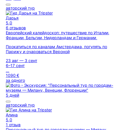
авторский тур
Дарья
5,0
6 отзывов
Европейский калейдоскоп: путешествие по Италии,
Франции, Бельгии, Нидерландам и Германии
Прокатиться по каналам Амстердама, погулять по
Парижу и очароваться Вероной
23 авг — 3 сент
6–17 сент
...
1090 €
за одного
5 дней
авторский тур
Алина
5,0
1 отзыв
Персональный тур по городам-музеям — Милану,