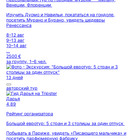
Венеции, Флоренции
Изучить Дуомо и Навильи, покататься на гондоле,
посетить Мурано и Бурано, увидеть шедевры
Ренессанса
8–12 авг
9–13 авг
10–14 авг
...
2500 €
за группу, 1–6 чел.
13 дней
авторский тур
Дарья
4,89
Рейтинг организатора
Большой евротур: 5 стран и 3 столицы за один отпуск
Побывать в Париже, увидеть «Писающего мальчика» и
посетить парфюмерную фабрику