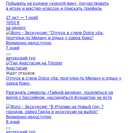
Побывать на родине «короля вин», поучаствовать
в играх и мастер-классах и поискать трюфель
27 окт — 1 нояб
1950 €
за одного
Временно недоступно
7 дней
авторский тур
Анастасия
Ждёт отзывов
Отпуск в стиле Dolce vita: прогулки по Милану и отдых у
озера Комо
Разгадать символы «Тайной вечери», поселиться на
вилле с бассейном, насладиться фуршетом на яхте
Временно недоступно
8 дней
авторский тур