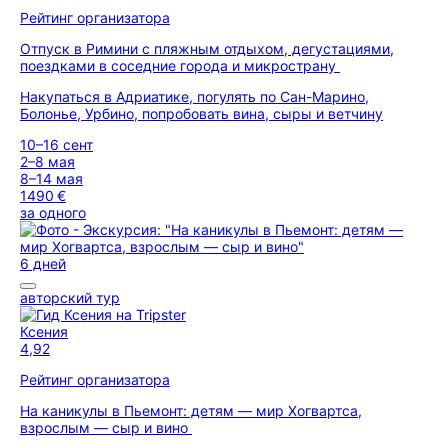
Рейтинг организатора
Отпуск в Римини с пляжным отдыхом, дегустациями,
поездками в соседние города и микространу
Накупаться в Адриатике, погулять по Сан-Марино,
Болонье, Урбино, попробовать вина, сыры и ветчину
10–16 сент
2–8 мая
8–14 мая
1490 €
за одного
6 дней
авторский тур
Ксения
4,92
Рейтинг организатора
На каникулы в Пьемонт: детям — мир Хогвартса,
взрослым — сыр и вино