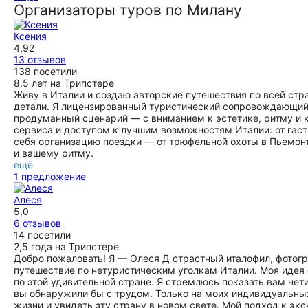
Организаторы туров по Милану
Ксения
4,92
13 отзывов
138 посетили
8,5 лет на Трипстере
Живу в Италии и создаю авторские путешествия по всей стра
детали. Я лицензированный туристический сопровождающий 
продуманный сценарий — с вниманием к эстетике, ритму и 
сервиса и доступом к лучшим возможностям Италии: от гаст
себя организацию поездки — от трюфельной охоты в Пьемон
и вашему ритму.
ещё
1 предложение
Алеся
5,0
6 отзывов
14 посетили
2,5 года на Трипстере
Добро пожаловать! Я — Олеся Д страстный италофил, фотогр
путешествие по нетуристическим уголкам Италии. Моя идея
по этой удивительной стране. Я стремлюсь показать вам нет
вы обнаружили бы с трудом. Только на моих индивидуальны
жизни и увидеть эту страну в новом свете. Мой подход к эк