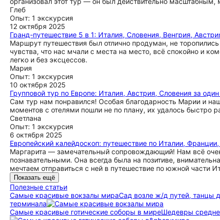
организовал этот тур — он был действительно масштабным, 
Глеб
Опыт: 1 экскурсия
12 октября 2025
Гранд-путешествие 5 в 1: Италия, Словения, Венгрия, Австри
Маршрут путешествия был отлично продуман, не торопились 
чувства, что нас мчали с места на место, всё спокойно и к
легко и без эксцессов.
Мария
Опыт: 1 экскурсия
10 октября 2025
Групповой тур по Европе: Италия, Австрия, Словения за один
Сам тур нам понравился! Особая благодарность Марии и наш
моментов с отелями пошли не по плану, их удалось быстро р
Светлана
Опыт: 1 экскурсия
6 октября 2025
Европейский калейдоскоп: путешествие по Италии, Франции,
Маргарита — замечательный сопровождающий! Нам всё очень
познавательными. Она всегда была на позитиве, внимательн
мечтаем отправиться с ней в путешествие по южной части И
Показать ещё
Полезные статьи
Самые красивые вокзалы мира
Сад возле ж/д путей, танцы 
терминала
Самые красивые готические соборы в мире
Шедевры среднев