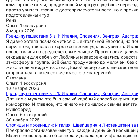
комфортные отели, продуманный маршрут, удобные переезды 
просто увидеть главные достопримечательности, но и прочу
подготовленный тур!
Рена
Опыт: 1 экскурсия
8 марта 2026
Гранд-путешествие 5 в 1: Италия, Словения, Венгрия, Австри
Я давно хотела познакомиться с Центральной Европой, но дол
вариантом, так как за короткое время удалось увидеть Ита
новое: гуляли по средневековым улицам Праги, восхищалис
открывали для себя уют Любляны и завораживались красот
атмосферу в группе. Всё было продуманно до мелочей, без
живописным видам из окна. Домой вернулась с множеством
отправиться в путешествие вместе с Екатериной.
Светлана
Опыт: 1 экскурсия
10 января 2026
Гранд-путешествие 5 в 1: Италия, Словения, Венгрия, Австри
Для нас с мужем это был самый удобный способ открыть для
комфортно. И главное, что ничего не пришлось самим делать
Нушофарид
Опыт: 6 экскурсий
30 ноября 2025
Столицы и провинции: Италия, Швейцария и Лихтенштейн за
Прекрасно организованный тур, каждый день был насыщен р
Мария очень хорошо объясняла и давала доп информацию по