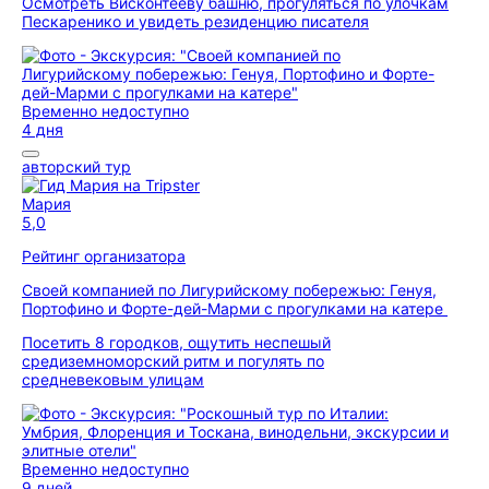
Осмотреть Висконтееву башню, прогуляться по улочкам
Пескаренико и увидеть резиденцию писателя
Временно недоступно
4 дня
авторский тур
Мария
5,0
Рейтинг организатора
Своей компанией по Лигурийскому побережью: Генуя,
Портофино и Форте-дей-Марми с прогулками на катере
Посетить 8 городков, ощутить неспешый
средиземноморский ритм и погулять по
средневековым улицам
Временно недоступно
9 дней