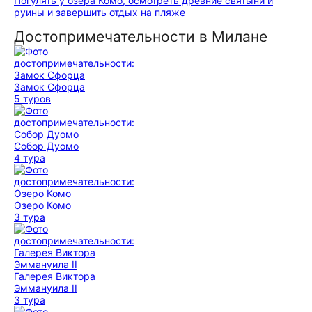
Погулять у озера Комо, осмотреть древние святыни и
руины и завершить отдых на пляже
Достопримечательности в Милане
Замок Сфорца
5 туров
Собор Дуомо
4 тура
Озеро Комо
3 тура
Галерея Виктора
Эммануила II
3 тура