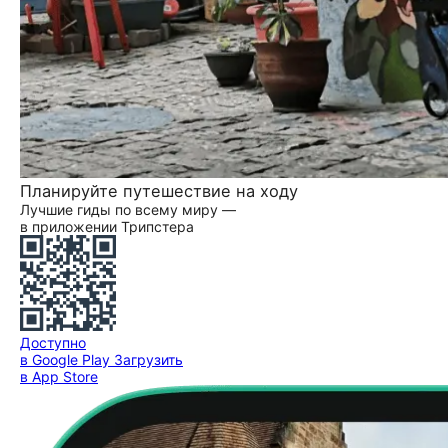
Планируйте путешествие на ходу
Лучшие гиды по всему миру —
в приложении Трипстера
Доступно
в Google Play
Загрузить
в App Store