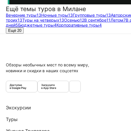
Ещё темы туров в Милане
Вечерние туры
13
Ночные туры
13
Групповые туры
13
Авторски
троих
13
Туры на четверых
13
Осенью
12
В сентябре
11
Летом
7
В 
дней
5
Бюджетные туры
4
Корпоративные туры
4
Ещё 20
Обзоры необычных мест по всему миру,
новинки и скидки в наших соцсетях
Доступно
Загрузите
в Google Play
в App Store
Экскурсии
Туры
Журнал Трипстера