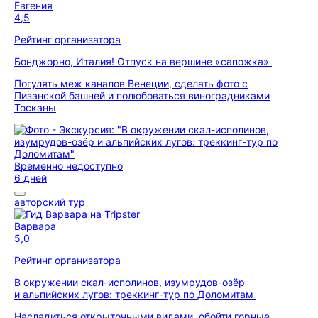
Евгения
4,5
Рейтинг организатора
Бонджорно, Италия! Отпуск на вершине «сапожка»
Погулять меж каналов Венеции, сделать фото с
Пизанской башней и полюбоваться виноградниками
Тосканы
Временно недоступно
6 дней
авторский тур
Варвара
5,0
Рейтинг организатора
В окружении скал-исполинов, изумрудов-озёр
и альпийских лугов: треккинг-тур по Доломитам
Насладиться открыточными видами, обойти горные