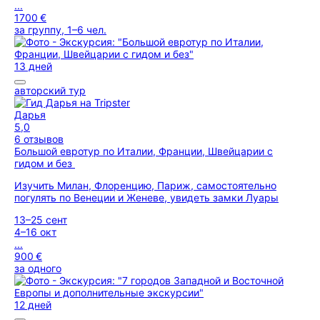
...
1700 €
за группу, 1–6 чел.
13 дней
авторский тур
Дарья
5,0
6 отзывов
Большой евротур по Италии, Франции, Швейцарии с
гидом и без
Изучить Милан, Флоренцию, Париж, самостоятельно
погулять по Венеции и Женеве, увидеть замки Луары
13–25 сент
4–16 окт
...
900 €
за одного
12 дней