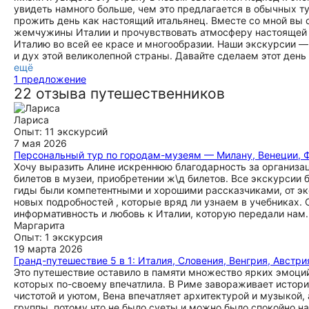
увидеть намного больше, чем это предлагается в обычных 
прожить день как настоящий итальянец. Вместе со мной в
жемчужины Италии и прочувствовать атмосферу настоящей и
Италию во всей ее красе и многообразии. Наши экскурсии — 
и дух этой великолепной страны. Давайте сделаем этот день
ещё
1 предложение
22 отзыва путешественников
Лариса
Опыт: 11 экскурсий
7 мая 2026
Персональный тур по городам-музеям — Милану, Венеции, 
Хочу выразить Алине искреннюю благодарность за организа
билетов в музеи, приобретении ж\д билетов. Все экскурсии
гиды были компетентными и хорошими рассказчиками, от эк
новых подробностей , которые вряд ли узнаем в учебниках. 
информативность и любовь к Италии, которую передали нам.
Маргарита
Опыт: 1 экскурсия
19 марта 2026
Гранд-путешествие 5 в 1: Италия, Словения, Венгрия, Австри
Это путешествие оставило в памяти множество ярких эмоций!
которых по-своему впечатлила. В Риме завораживает истори
чистотой и уютом, Вена впечатляет архитектурой и музыкой
группы, потому что не было суеты и можно было спокойно н