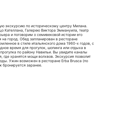
ную экскурсию по историческому центру Милана.
о Кателлана, Галерею Виктора Эммануила, театр
ьера и поговорим о семивековой истории его
на город. Обед запланирован в ресторане
рмленное в стиле итальянского дома 1960-х годов, с
ное время для прогулок, шопинга или отдыха в
 прогулка по району Навильи. Вы увидите каналы
, где хранятся мощи волхвов. Экскурсия позволит
ды. Ужин возможен в ресторане Erba Brusca (по
к бронируется заранее.