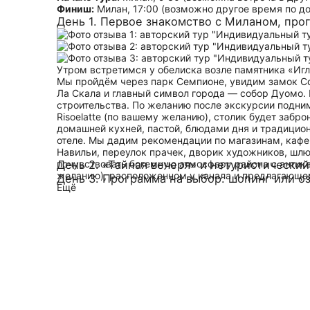
Финиш:
Милан, 17:00 (возможно другое время по д
День 1. Первое знакомство с Миланом, про
Утром встретимся у обелиска возле памятника «Игл
Мы пройдём через парк Семпионе, увидим замок Сф
Ла Скала и главный символ города — собор Дуомо.
строительства. По желанию после экскурсии подни
Risoelatte (по вашему желанию), столик будет забр
домашней кухней, пастой, блюдами дня и традицио
отеле. Мы дадим рекомендации по магазинам, кафе 
Навильи, переулок прачек, дворик художников, шлю
почувствовать богемную атмосферу района с антик
День 2. «Тайная вечеря» и нетуристически
желанию), расположенном у канала и предлагающем
День 3. Программа на выбор: шопинг или о
Ещё