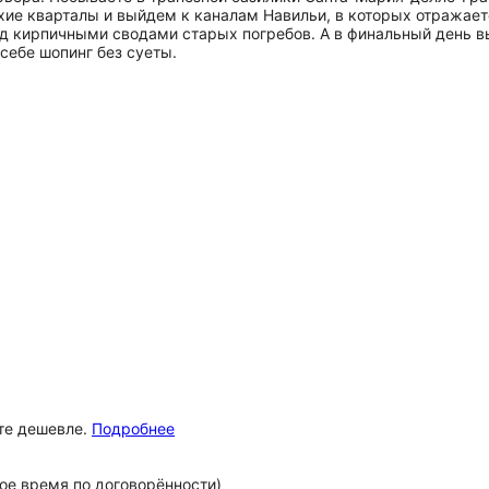
хие кварталы и выйдем к каналам Навильи, в которых отражаетс
под кирпичными сводами старых погребов. А в финальный день в
себе шопинг без суеты.
ёте дешевле.
Подробнее
ое время по договорённости)