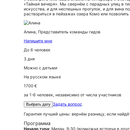
«Тайная вечеря». Мы свернём с парадных улиц в ти
искусства, и для неспешных прогулок, и для вина 
раствориться в пейзажах озера Комо или позволить 
Алина,
Представитель команды гидов
Напишите мне
До 6 человек
3 дня
Можно с детьми
На русском языке
1700 €
за 1-6 человек, независимо от числа участников
Задать вопрос
Выбрать дату
Гарантия лучшей цены: вернём разницу, если найд
Программа
Начало тура:
Милан, 9:30 (возможна встреча в друг