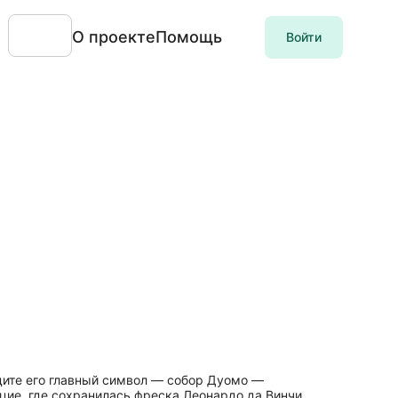
О проекте
Помощь
Войти
идите его главный символ — собор Дуомо —
цие, где сохранилась фреска Леонардо да Винчи