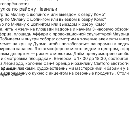
оговорённости)
гулка по району Навильи
а, нить и узел» на площади Кадорна и начнём 3-часовую обзор
орца, площадь Аффари с провокационной скульптурой Маурицц
 Побываем и внутри собора: осмотрим ключевые элементы интер
мемся на крышу Дуомо, чтобы полюбоваться панорамным видом 
онирован заранее. Это атмосферное место рядом с центром, офо
нным десертом — рисом с молоком. Днём предусмотрено свобод
и смотровым площадкам. Вечером, с 17:00 до 18:30, состоится
з Леонардо, колонны Сан-Лоренцо и базилику Святого Евстрогия
варными лавками, художественными мастерскими и барами у во
й Милан
 современную кухню с акцентом на сезонные продукты. Столи
зеро Комо