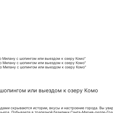
шопингом или выездом к озеру Комо
адами скрываются истории, вкусы и настроение города. Вы ув
рьера. Побываете в трапезной базилики Санта-Мария-делле-Гра