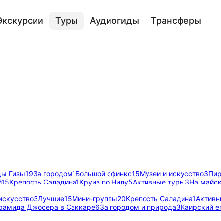
Экскурсии
Туры
Аудиогиды
Трансферы
ы Гизы
19
За городом
1
Большой сфинкс
15
Музеи и искусство
3
Пир
й
15
Крепость Саладина
1
Круиз по Нилу
5
Активные туры
3
На майс
искусство
3
Лучшие
15
Мини-группы
20
Крепость Саладина
1
Активн
рамида Джосера в Саккаре
6
За городом и природа
3
Каирский е