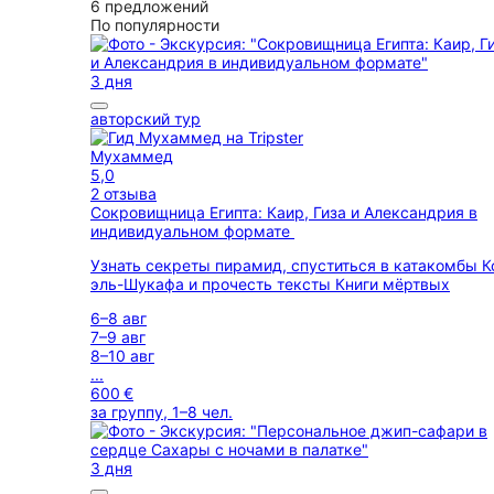
6 предложений
По популярности
3 дня
авторский тур
Мухаммед
5,0
2 отзыва
Сокровищница Египта: Каир, Гиза и Александрия в
индивидуальном формате
Узнать секреты пирамид, спуститься в катакомбы 
эль-Шукафа и прочесть тексты Книги мёртвых
6–8 авг
7–9 авг
8–10 авг
...
600 €
за группу, 1–8 чел.
3 дня