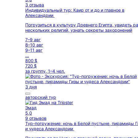
3 отзыва
Индивидуальный тур: Каир от и до и главное в
Александрии
Погрузиться в культуру Древнего Египта, увидеть р
нескольких религий, узнать секреты захоронений
7–9 авг
8–10 авг
9–11 авг
...
800 $
720 $
за группу, 1–4 чел.
3 дня
авторский тур
Эмад
5,0
9 отзывов
Тур-погружение: ночь в Белой пустыне, пирамиды 
и чудеса Александрии