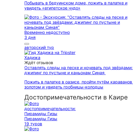
Побывать в бедуинском доме, пожить в палатке и
увидеть «египетское чудо»
Временно недоступно
3 дня
авторский тур
Хадижа
Ждёт отзывов
Оставлять следы на песке и ночевать под звёздами:
джипинг по пустыне и каньонам Синая
Пожить в палатке в оазисе, пройти путём караванов
золотом и увидеть гробницы-колодцы
Достопримечательности в Каире
Пирамиды Гизы
19 туров