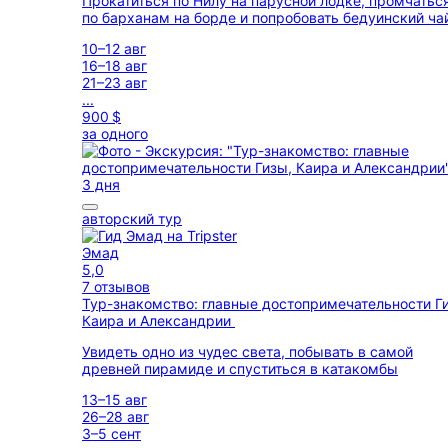
Прокатиться по Нилу на парусной лодке, промчатьс
по барханам на борде и попробовать бедуинский ча
10–12 авг
16–18 авг
21–23 авг
...
900 $
за одного
3 дня
авторский тур
Эмад
5,0
7 отзывов
Тур-знакомство: главные достопримечательности Г
Каира и Александрии
Увидеть одно из чудес света, побывать в самой
древней пирамиде и спуститься в катакомбы
13–15 авг
26–28 авг
3–5 сент