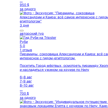
...
950 $
за одного
3 дня
авторский тур
Руби
5,0
1 отзыв
Пирамиды, сокровища Александрии и Каира: всё с
интересное с гидом-египтологом
Посетить Город мёртвых, осмотреть пирамиду Хеоп
и насладиться ужином на круизе по Нилу
6–8 авг
7–9 авг
8–10 авг
...
700 $
за одного