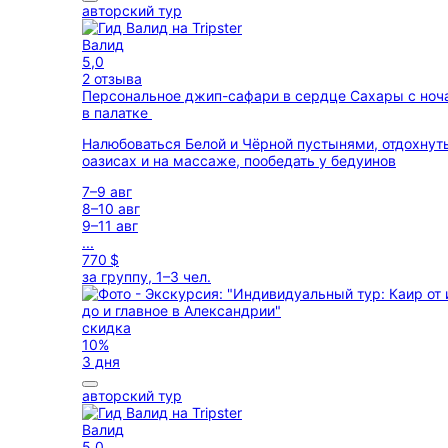
авторский тур
Валид
5,0
2 отзыва
Персональное джип-сафари в сердце Сахары с ноч
в палатке
Налюбоваться Белой и Чёрной пустынями, отдохнуть
оазисах и на массаже, пообедать у бедуинов
7–9 авг
8–10 авг
9–11 авг
...
770 $
за группу, 1–3 чел.
скидка
10%
3 дня
авторский тур
Валид
5,0