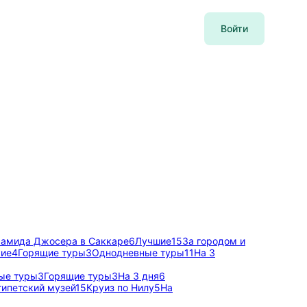
Войти
амида Джосера в Саккаре
6
Лучшие
15
За городом и
кие
4
Горящие туры
3
Однодневные туры
11
На 3
ые туры
3
Горящие туры
3
На 3 дня
6
гипетский музей
15
Круиз по Нилу
5
На