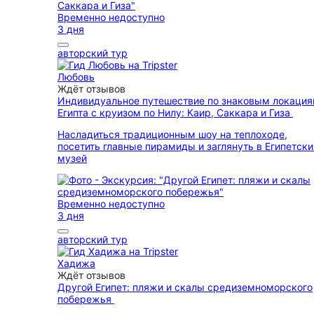
Временно недоступно
3 дня
авторский тур
Любовь
Ждёт отзывов
Индивидуальное путешествие по знаковым локаци
Египта с круизом по Нилу: Каир, Саккара и Гиза
Насладиться традиционным шоу на теплоходе,
посетить главные пирамиды и заглянуть в Египетски
музей
Временно недоступно
3 дня
авторский тур
Хадижа
Ждёт отзывов
Другой Египет: пляжи и скалы средиземноморского
побережья