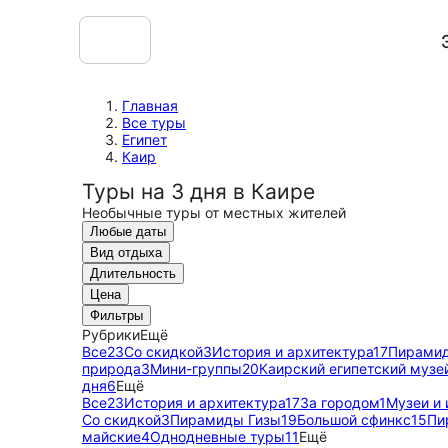
Главная
Все туры
Египет
Каир
Туры на 3 дня в Каире
Необычные туры от местных жителей
Любые даты
Вид отдыха
Длительность
Цена
Фильтры
Рубрики
Ещё
Все
23
Со скидкой
3
История и архитектура
17
Пирамид
природа
3
Мини-группы
20
Каирский египетский музе
дня
6
Ещё
Все
23
История и архитектура
17
За городом
1
Музеи и 
Со скидкой
3
Пирамиды Гизы
19
Большой сфинкс
15
Пи
майские
4
Однодневные туры
11
Ещё