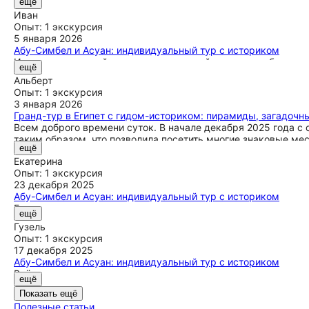
ещё
Смотреть на закат над рекой — это что-то незабываемое, сл
Иван
сомнений!
Опыт: 1 экскурсия
5 января 2026
Абу-Симбел и Асуан: индивидуальный тур с историком
Имад — настоящий специалист, который отлично разбирается
ещё
отправимся в путешествие с ним еще раз! 🌞
Альберт
Опыт: 1 экскурсия
3 января 2026
Гранд-тур в Египет с гидом-историком: пирамиды, загадочны
Всем доброго времени суток. В начале декабря 2025 года с 
таким образом, что позволила посетить многие знаковые ме
ещё
руководителю проекта Имаду и всем членам его команды. Ос
Екатерина
встречи в аэропорту, до повседневного пребывания. Имад и 
Опыт: 1 экскурсия
экскурсионной программы, не были оставлены без их внима
23 декабря 2025
материала. Все гиды, сопровождавшие нас, профессиональн
Абу-Симбел и Асуан: индивидуальный тур с историком
запасом. Каждая экскурсия оставила яркое впечатление. Же
Гид говорил по-русски отлично, рассказал столько всего зан
аспектах жизни. Всем, кто решит посетить увлекательное пу
ещё
реально удобно, никуда не спешишь, спокойно фотографируе
Гузель
советуем так путешествовать!
Опыт: 1 экскурсия
17 декабря 2025
Абу-Симбел и Асуан: индивидуальный тур с историком
Всё прошло замечательно, и мы даже смогли завершить экс
ещё
достопримечательности — места действительно красивые. Н
Показать ещё
подробно, видно, что действительно разбирается в теме. Во
Полезные статьи
вежливым. По пути никаких сложностей не возникло, поездк