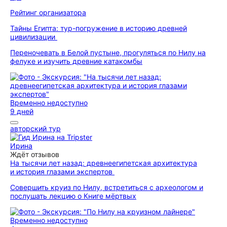
Рейтинг организатора
Тайны Египта: тур-погружение в историю древней
цивилизации
Переночевать в Белой пустыне, прогуляться по Нилу на
фелуке и изучить древние катакомбы
Временно недоступно
9 дней
авторский тур
Ирина
Ждёт отзывов
На тысячи лет назад: древнеегипетская архитектура
и история глазами экспертов
Совершить круиз по Нилу, встретиться с археологом и
послушать лекцию о Книге мёртвых
Временно недоступно