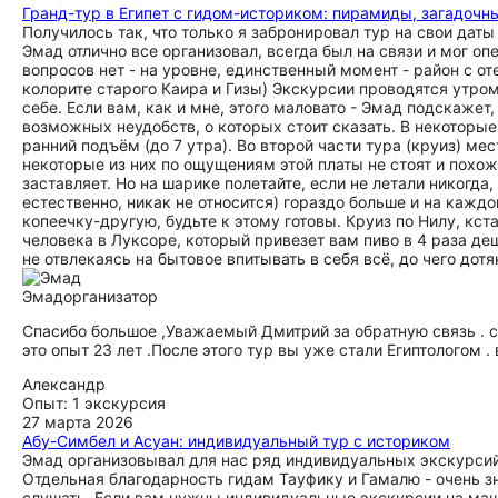
Гранд-тур в Египет с гидом-историком: пирамиды, загадочны
Получилось так, что только я забронировал тур на свои дат
Эмад отлично все организовал, всегда был на связи и мог о
вопросов нет - на уровне, единственный момент - район с о
колорите старого Каира и Гизы) Экскурсии проводятся утром
себе. Если вам, как и мне, этого маловато - Эмад подскажет
возможных неудобств, о которых стоит сказать. В некоторые
ранний подъём (до 7 утра). Во второй части тура (круиз) ме
некоторые из них по ощущениям этой платы не стоят и похож
заставляет. Но на шарике полетайте, если не летали никогда,
естественно, никак не относится) гораздо больше и на кажд
копеечку-другую, будьте к этому готовы. Круиз по Нилу, кст
человека в Луксоре, который привезет вам пиво в 4 раза деш
не отвлекаясь на бытовое впитывать в себя всё, до чего дотя
Эмад
организатор
Спасибо большое ,Уважаемый Дмитрий за обратную связь . сп
это опыт 23 лет .После этого тур вы уже стали Египтологом
Александр
Опыт: 1 экскурсия
27 марта 2026
Абу-Симбел и Асуан: индивидуальный тур с историком
Эмад организовывал для нас ряд индивидуальных экскурсий 
Отдельная благодарность гидам Тауфику и Гамалю - очень 
слушать. Если вам нужны индивидуальные экскурсии на маш