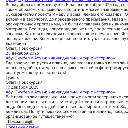
Всем доброго времени суток. В начале декабря 2025 года с 
таким образом, что позволила посетить многие знаковые ме
руководителю проекта Имаду и всем членам его команды. Ос
встречи в аэропорту, до повседневного пребывания. Имад и 
экскурсионной программы, не были оставлены без их внима
материала. Все гиды, сопровождавшие нас, профессиональн
запасом. Каждая экскурсия оставила яркое впечатление. Же
аспектах жизни. Всем, кто решит посетить увлекательное пу
Екатерина
Опыт: 1 экскурсия
23 декабря 2025
Абу-Симбел и Асуан: индивидуальный тур с историком
Гид говорил по-русски отлично, рассказал столько всего зан
реально удобно, никуда не спешишь, спокойно фотографируе
советуем так путешествовать!
Гузель
Опыт: 1 экскурсия
17 декабря 2025
Абу-Симбел и Асуан: индивидуальный тур с историком
Всё прошло замечательно, и мы даже смогли завершить экс
достопримечательности — места действительно красивые. Н
подробно, видно, что действительно разбирается в теме. Во
вежливым. По пути никаких сложностей не возникло, поездк
организованное путешествие! 🚗🌿
Показать ещё
Полезные статьи