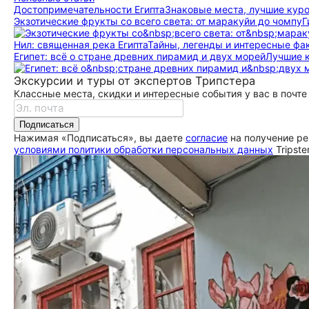
До­сто­при­ме­ча­тель­но­сти Египта
Знаковые места, лучшие кур
Экзотические фрукты со всего света: от маракуйи до чомпу
Г
Нил: священная река Египта
Тайны, легенды и интересные фа
Египет: всё о стране древних пирамид и двух морей
Лучшие к
Экскурсии и туры от экспертов Трипстера
Классные места, скидки и интересные события у вас в почте
Подписаться
Нажимая «Подписаться», вы даете
согласие
на получение ре
условиями политики обработки персональных данных
Tripste