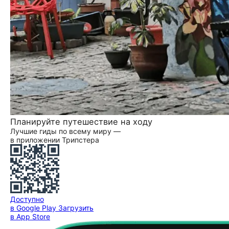
Планируйте путешествие на ходу
Лучшие гиды по всему миру —
в приложении Трипстера
Доступно
в Google Play
Загрузить
в App Store