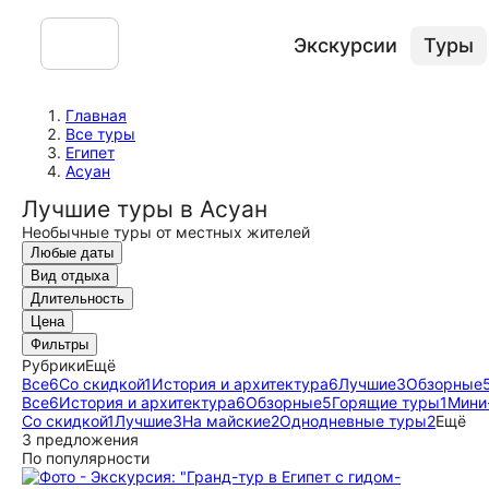
Экскурсии
Туры
Главная
Все туры
Египет
Асуан
Лучшие туры в Асуан
Необычные туры от местных жителей
Любые даты
Вид отдыха
Длительность
Цена
Фильтры
Рубрики
Ещё
Все
6
Со скидкой
1
История и архитектура
6
Лучшие
3
Обзорные
Все
6
История и архитектура
6
Обзорные
5
Горящие туры
1
Мини
Со скидкой
1
Лучшие
3
На майские
2
Однодневные туры
2
Ещё
3 предложения
По популярности