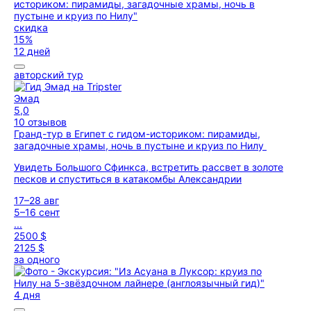
скидка
15%
12 дней
авторский тур
Эмад
5,0
10 отзывов
Гранд-тур в Египет с гидом-историком: пирамиды,
загадочные храмы, ночь в пустыне и круиз по Нилу
Увидеть Большого Сфинкса, встретить рассвет в золоте
песков и спуститься в катакомбы Александрии
17–28 авг
5–16 сент
...
2500 $
2125 $
за одного
4 дня