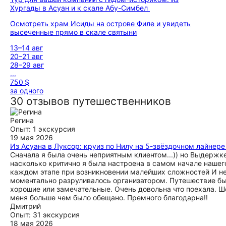
Хургады в Асуан и к скале Абу-Симбел
Осмотреть храм Исиды на острове Филе и увидеть
высеченные прямо в скале святыни
13–14 авг
20–21 авг
28–29 авг
...
750 $
за одного
30 отзывов путешественников
Регина
Опыт: 1 экскурсия
19 мая 2026
Из Асуана в Луксор: круиз по Нилу на 5-звёздочном лайнере
Сначала я была очень неприятным клиентом...)) но Выдерж
насколько критично я была настроена в самом начале нашего
каждом этапе при возникновении малейших сложностей И неп
моментально разруливалось организатором. Путешествие бы
хорошие или замечательные. Очень довольна что поехала. 
меня больше чем было обещано. Премного благодарна!!
Дмитрий
Опыт: 31 экскурсия
18 мая 2026