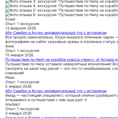
Юлия
Опыт: 1 экскурсия
13 февраля 2026
Абу-Симбел и Асуан: индивидуальный тур с историком
Все прошло замечательно. Юсри оказался отличным гидом — 
фотографиям на сайте: красивые храмы и огромные статуи, в
Анна
Опыт: 1 экскурсия
15 января 2026
Путешествие по Нилу на корабле класса «люкс»: от Асуана 
Путешествие по Нилу оставило невероятные впечатления! Вс
Смотреть на закат над рекой — это что-то незабываемое, сл
сомнений!
Иван
Опыт: 1 экскурсия
5 января 2026
Абу-Симбел и Асуан: индивидуальный тур с историком
Имад — настоящий специалист, который отлично разбирается
отправимся в путешествие с ним еще раз! 🌞
Альберт
Опыт: 1 экскурсия
3 января 2026
Гранд-тур в Египет с гидом-историком: пирамиды, загадочны