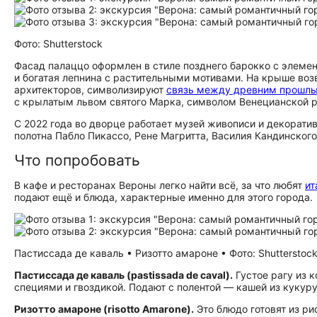
Фото: Shutterstock
Фасад палаццо оформлен в стиле позднего барокко с элеме
и богатая лепнина с растительными мотивами. На крыше воз
архитекторов, символизируют
связь между древним прошлы
с крылатым львом святого Марка, символом Венецианской ре
С 2022 года во дворце работает музей живописи и декоратив
полотна Пабло Пикассо, Рене Магритта, Василия Кандинского
Что попробовать
В кафе и ресторанах Вероны легко найти всё, за что любят
ит
подают ещё и блюда, характерные именно для этого города.
Пастиссада де каваль • Ризотто амароне • Фото: Shutterstoc
Пастиссада де каваль (pastissada de caval).
Густое рагу из к
специями и гвоздикой. Подают с полентой — кашей из кукуру
Ризотто амароне (risotto Amarone).
Это блюдо готовят из ри