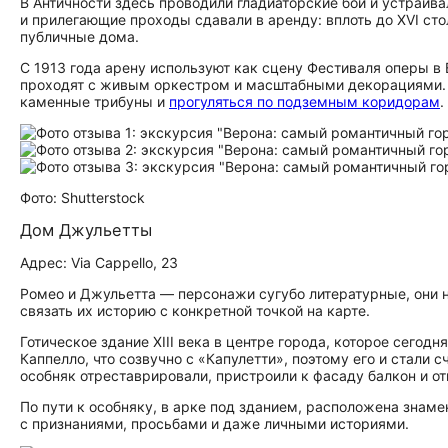
В Античности здесь проводили гладиаторские бои и устраив
и прилегающие проходы сдавали в аренду: вплоть до XVI ст
публичные дома.
С 1913 года арену используют как сцену Фестиваля оперы в
проходят с живым оркестром и масштабными декорациями. В 
каменные трибуны и
прогуляться по подземным коридорам
.
Фото: Shutterstock
Дом Джульетты
Адрес: Via Cappello, 23
Ромео и Джульетта — персонажи сугубо литературные, они 
связать их историю с конкретной точкой на карте.
Готическое здание XIII века в центре города, которое сего
Каппелло, что созвучно с «Капулетти», поэтому его и стали 
особняк отреставрировали, пристроили к фасаду балкон и от
По пути к особняку, в арке под зданием, расположена знам
с признаниями, просьбами и даже личными историями.