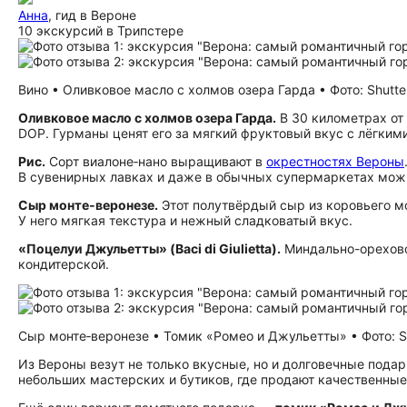
Анна
, гид в Вероне
10 экскурсий в Трипстере
Вино • Оливковое масло с холмов озера Гарда • Фото: Shutte
Оливковое масло с холмов озера Гарда.
В 30 километрах от 
DOP. Гурманы ценят его за мягкий фруктовый вкус с лёгкими
Рис.
Сорт виалоне‑нано выращивают в
окрестностях Вероны
В сувенирных лавках и даже в обычных супермаркетах можн
Сыр монте‑веронезе.
Этот полутвёрдый сыр из коровьего мо
У него мягкая текстура и нежный сладковатый вкус.
«Поцелуи Джульетты» (Baci di Giulietta).
Миндально-орехово
кондитерской.
Сыр монте‑веронезе • Томик «Ромео и Джульетты» • Фото: Sh
Из Вероны везут не только вкусные, но и долговечные пода
небольших мастерских и бутиков, где продают качественные