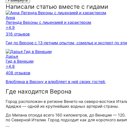
Развернуть
Написали статью вместе с гидами
Анна
Легенда Вероны с лицензией и характером
⭐
4.9
316 отзывов
Гид по Вероне с 13‑летним опытом, сомелье и эксперт по эти
Дарья
Гид в Венеции
⭐
4.8
408 отзывов
Влюблена в Верону и влюбляет в неё своих гостей.
Где находится Верона
Город расположен в регионе Венето на северо‑востоке Итал
Адидже — одной из крупнейших водных артерий страны.
До Милана отсюда всего 160 километров, до Венеции — 120.
по Северной Италии. Город подходит как для короткого визит