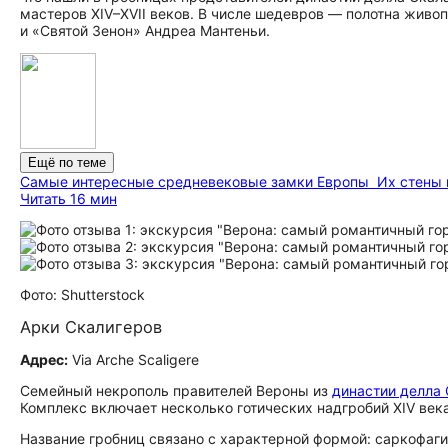
мастеров XIV–XVII веков. В числе шедевров — полотна живо
и «Святой Зенон» Андреа Мантеньи.
Ещё по теме
Самые интересные средневековые замки Европы
Их стены 
Читать 16 мин
Фото: Shutterstock
Арки Скалигеров
Адрес:
Via Arche Scaligere
Семейный некрополь правителей Вероны из
династии делла 
Комплекс включает несколько готических надгробий XIV век
Название гробниц связано с характерной формой: саркофаг