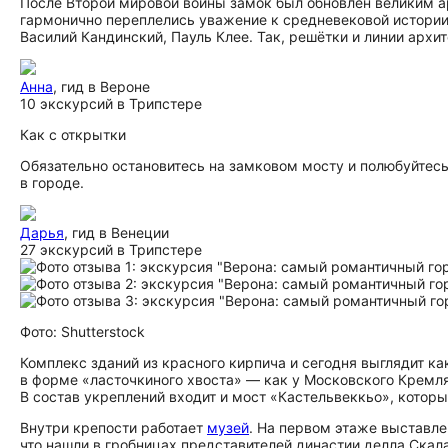
После Второй мировой войны замок был обновлён великим а
гармонично переплелись уважение к средневековой истори
Василий Кандинский, Пауль Клее. Так, решётки и линии арх
Анна
, гид в Вероне
10 экскурсий в Трипстере
Как с открытки
Обязательно остановитесь на замковом мосту и полюбуйтес
в городе.
Дарья
, гид в Венеции
27 экскурсий в Трипстере
Фото: Shutterstock
Комплекс зданий из красного кирпича и сегодня выглядит ка
в форме «ласточкиного хвоста» — как у Московского Кремля
В состав укреплений входит и мост «Кастельвеккьо», кото
Внутри крепости работает
музей
. На первом этаже выставле
что нашли в гробницах представителей династии делла Скал