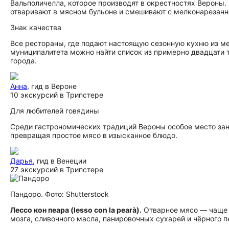
Вальполичелла, которое производят в окрестностях Вероны. 
отваривают в мясном бульоне и смешивают с мелконарезанно
Знак качества
Все рестораны, где подают настоящую сезонную кухню из мес
муниципалитета можно найти список из примерно двадцати т
города.
Анна
, гид в Вероне
10 экскурсий в Трипстере
Для любителей говядины
Среди гастрономических традиций Вероны особое место зан
превращая простое мясо в изысканное блюдо.
Дарья
, гид в Венеции
27 экскурсий в Трипстере
Пандоро. Фото: Shutterstock
Лессо кон пеара (lesso con la pearà).
Отварное мясо — чаще в
мозга, сливочного масла, панировочных сухарей и чёрного п