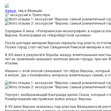
Дарья
, гид в Венеции
27 экскурсий в Трипстере
Середина X века. «Ратерианская иконография» в кодексе еп
Верона. Ксилография из «Нюрнбергской хроники»
После распада империи Верона перешла под власть остготов, 
Позже город стал частью Священной Римской империи и пос
В XIII веке в результате борьбы между влиятельными местн
лет их правления называют золотым веком города: при них 
Италии.
Именно с этой эпохой связывают тот образ Вероны, который
и интриг, где сталкивались интересы влиятельных семей, а 
Портрет, изображающий Кангранде делла Скала, который стал
Развёртывание австрийских войск вокруг Вероны
В XV веке Верона оказалась под властью Венецианской респу
Королевства Италия, а позже на несколько десятилетий пере