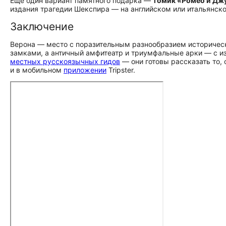
Ещё один вариант памятного подарка —
томик «Ромео и Дж
издания трагедии Шекспира — на английском или итальянск
Заключение
Верона — место с поразительным разнообразием историческ
замками, а античный амфитеатр и триумфальные арки — с 
местных русскоязычных гидов
— они готовы рассказать то, 
и в мобильном
приложении
Tripster.