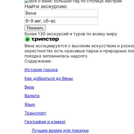
Найти экскурсию
Показать
Более 130 экскурсий и туров по всему миру
Вена ассоциируется с высоким искусством и роскошн
окрестностях есть красивые парки и природные лока
поездка запомнилась надолго.
Содержание
История города
Как добраться до Вены
Виза
Валюта
Язык
Транспорт
География и климат
Лучшее время для поездки