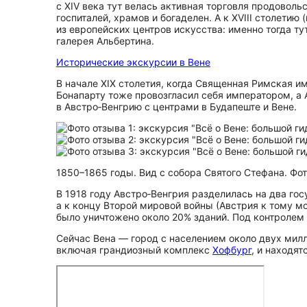
с XIV века тут велась активная торговля продовол
госпиталей, храмов и богаделен. А к XVIII столет
из европейских центров искусства: именно тогда т
галерея Альбертина.
Исторические экскурсии в Вене
В начале XIX столетия, когда Священная Римская и
Бонапарту тоже провозгласил себя императором, а 
в Австро‑Венгрию с центрами в Будапеште и Вене.
1850–1865 годы. Вид с собора Святого Стефана. Фото
В 1918 году Австро‑Венгрия разделилась на два гос
а к концу Второй мировой войны (Австрия к тому 
было уничтожено около 20% зданий. Под контролем 
Сейчас Вена — город с населением около двух милл
включая грандиозный комплекс
Хофбург
, и находя