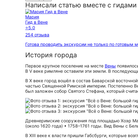
Написали статью вместе с гидами
Мария
Гид в Вене
⭐
5.0
254 отзыва
Готова проводить экскурсии не только по готовым 
История города
Первое крупное поселение на месте
Вены
появилось
В V веке римляне оставили эти земли. В последую
В X веке город вошёл в состав Баварской восточно
частью Священной Римской империи. Постепенно Вен
был заложен собор Святого Стефана, который счита
Древнеримские сооружения под площадью Хоэр Марк
(около 1620 года) • 1758–1761 годы. Вид Вены с Бе
В XIII веке к власти пришли Габсбурги, которые в