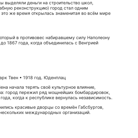
ы выделяли деньги на строительство школ,
штабную реконструкцию) город стал одним
 В это же время открылась знаменитая во всём мире
 который в противовес набиравшему силу Наполеону
до 1867 года, когда объединилась с Венгрией
Марк Твен • 1918 год. Юденплац
ена начала терять своё культурное влияние,
ена: город пережил ряд мощнейших бомбардировок,
года, когда к республике вернулась независимость.
анились красивые дворцы со времён Габсбургов,
ы нескольких международных организаций.