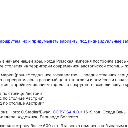
маршрутам, но и придумывать варианты под индивидуальные за
 в начале нашей эры, когда Римская империя построила здесь 
щие столетия на территории современной австрийской столицы 
й марки (раннефеодальное государство — предшественник герцо
а превратилась в развитый центр торговли и ремёсел и начала 
ется старейшим зданием города, а вокруг него возвели новую к
т. Фото: C.Stadler/Bwag,
CC BY-SA 4.0
• 1619 год. Осада Вены
льведера. Художник: Бернардо Беллотто
озглавляли страну более 600 лет. Эта эпоха отмечена небывалы