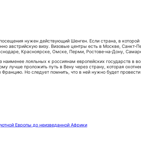
 посещения нужен действующий Шенген. Если страна, в которой 
нно австрийскую визу. Визовые центры есть в Москве, Санкт‑
аснодаре, Красноярске, Омске, Перми, Ростове‑на‑Дону, Самаре
 наименее лояльных к россиянам европейских государств в воп
ому лучше проложить путь в Вену через страну, которая охотн
 Францию. Но следует помнить, что в ней нужно будет провести
уютной Европы до неизведанной Африки