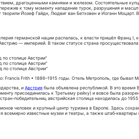
ьствием, драгоценными камнями и железом. Состоятельные купц
ию (пережив к тому моменту нападение турок, разрушения и мас
ут творили Йозеф Гайдн, Людвиг ван Бетховен и Иоганн Моцарт.
мперия германской нации распалась, к власти пришёл Франц I,
Австрию — империей. В таком статусе страна просуществовала 
: Francis Frith • 1886–1915 годы. Отель Метрополь, где бывал 
ударства, и
Австрия
была объявлена республикой. В это время В
моменту присоединилась к Третьему рейху) и вовсе была разор
стран-победительниц австрийская столица находилась до 1955 
ионов человек и крупный центр туризма в Европе. Здесь сохр
тся всемирно известные музеи и театры, а также штаб‑квартир