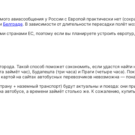
ого авиасообщения у России с Европой практически нет (сохра
и
Белграде
. В зависимости от длительности пересадки полёт мо
ми странами ЕС, поэтому если вы планируете устроить евротур,
 города. Такой способ поможет сэкономить, если удастся найти
а займёт час), Будапешта (три часа) и Праги (четыре часа). По
ой картой на сайтах автобусных перевозчиков невозможна — пон
трану + наземный транспорт) будут актуальны и поезда: они п
а автобусе, а времени займёт столько же. К сожалению, купить