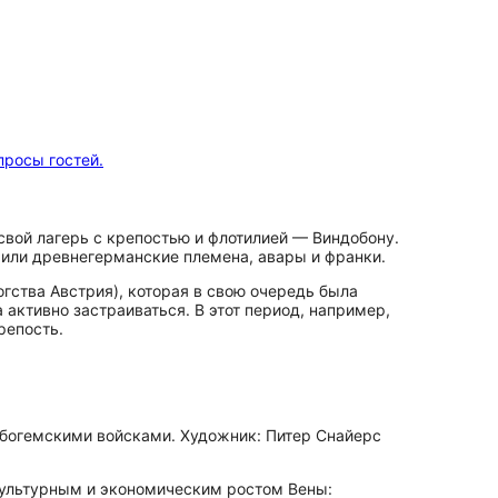
просы гостей.
свой лагерь с крепостью и флотилией — Виндобону.
жили древнегерманские племена, авары и франки.
гства Австрия), которая в свою очередь была
активно застраиваться. В этот период, например,
репость.
 богемскими войсками. Художник: Питер Снайерс
м культурным и экономическим ростом Вены: