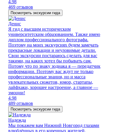
4.98
469 отзывов
Посмотреть экскурсии гида
Денис
Я гид с высшим историческим
университетским образованием. Также имею
диплом профессионального фотографа.
Поэтому на моих экскурсиях будем замечать
прекрасные локации и неуловимые детали.
Свои экскурсии постараюсь сделать для вас
такими, на каких хотел бы побывать сам.
Потому что по знаку зодиака я — передатчик
информации. Поэтому вас ждут не только
профессиональные знания, но и масса
увлекательных сюжетов, юмор, стартапы,
лайфхаки, хорошее настроение, а главное —
эмоции!
4.98
489 отзывов
Посмотреть экскурсии гида
Надежда
Мы покажем вам Нижний Новгород глазами
влюблённых в его коренных жителей.