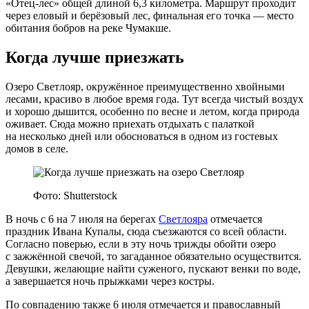
«Отец‑лес» общей длиной 6,3 километра. Маршрут проходит
через еловый и берёзовый лес, финальная его точка — место
обитания бобров на реке Чумакше.
Когда лучше приезжать
Озеро Светлояр, окружённое преимущественно хвойными
лесами, красиво в любое время года. Тут всегда чистый воздух
и хорошо дышится, особенно по весне и летом, когда природа
оживает. Сюда можно приехать отдыхать с палаткой
на несколько дней или обосноваться в одном из гостевых
домов в селе.
Фото: Shutterstock
В ночь с 6 на 7 июля на берегах
Светлояра
отмечается
праздник Ивана Купалы, сюда съезжаются со всей области.
Согласно поверью, если в эту ночь трижды обойти озеро
с зажжённой свечой, то загаданное обязательно осуществится.
Девушки, желающие найти суженого, пускают венки по воде,
а завершается ночь прыжками через костры.
По совпадению также 6 июля отмечается и православный