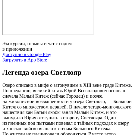
Экскурсии, отзывы и чат с гидом —
в приложении
Доступно в Google Play
Загрузить в App Store
Легенда озера Светлояр
Озеро описано в мифе о затонувшем в XIII веке граде Китеже.
По преданию, великий князь Юрий Всеволодович основал
сначала Малый Китеж (сейчас Городец) и позже,
на живописной возвышенности у озера Светлояр, — Большой
Китеж со множеством церквей. В начале татаро‑монгольского
нашествия хан Батый якобы занял Малый Китеж, и это
вынудило Юрия отступить в сторону Светлояра. Один
из пленных под пытками поведал о тайных подходах к озеру,
и ханское войско вышло к стенам Большого Китежа.
Но жители не планировали обороняться. Вместо этого