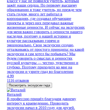
классе у нас не появился учитель, который
зажёг наши сердца. По первому высшему
образованию я тоже учитель, но прежде чем
стать гидом, много лет работал в
корпорациях, где создавал обучающие
проекты и через них передавал важные
жизненные ценности. И сейчас на экскурсиях
для меня важно говорить о ценности нашего
наследия, поэтому о нашей истории и
культуре рассказываю горячо и
эмоционально. Свои экскурсии создаю,
отталкиваясь от простого принципа: на какой
экскурсии я сам хотел бы побывать? Мы
будем говорить о смыслах и ценностях
русской культуры — честно, чувственно и
глубоко. Поэтому приходите ко мне на
экскурсии и узрите град во благолепии
4.99
1116 отзывов
Посмотреть экскурсии гида
Виталий
В профессию пришёл благодаря давнему
интересу к краеведению. Проводить
экскурсии начал в 2010 году для друзей.