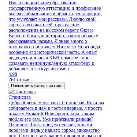
Имею специальное образование,
государственную аттестацию и профильное
высшее образование в области реставрации,
что углубляет мои рассказы. Люблю свой
город за его жителей, прекрасное
расположение на высоком берегу Оки и
Волги и богатую историю, о которой могу
рассказывать часами. Я знаю много о
прошлом и настоящем Нижнего Новгорода,
особенно его исторической части. А опыт
ведущего и игрока КВН помогает мне
создавать непринуждённую атмосферу и
добавлять в экскурсии юмор.
4.98
761 отзыв
Посмотреть экскурсии гида
Станислав
Добрый день, меня зовут Станислав. Если вы
собираетесь к нам в гости впервые, я просто
покажу Нижний Новгород таким, каким
люблю его сам. Уже приезжали раньше?
Отлично! Тогда поедем неизведанными
дорогами, ведь у нашего города множество
лиц. Охотно стану вашим проводником и по