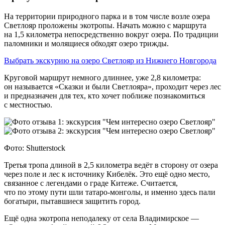
На территории природного парка и в том числе возле озера
Светлояр проложены экотропы. Начать можно с маршрута
на 1,5 километра непосредственно вокруг озера. По традиции
паломники и молящиеся обходят озеро трижды.
Выбрать экскурию на озеро Светлояр из Нижнего Новгорода
Круговой маршрут немного длиннее, уже 2,8 километра:
он называется «Сказки и были Светлояра», проходит через лес
и предназначен для тех, кто хочет поближе познакомиться
с местностью.
Фото: Shutterstock
Третья тропа длиной в 2,5 километра ведёт в сторону от озера
через поле и лес к источнику Кибелёк. Это ещё одно место,
связанное с легендами о граде Китеже. Считается,
что по этому пути шли татаро‑монголы, и именно здесь пали
богатыри, пытавшиеся защитить город.
Ещё одна экотропа неподалеку от села Владимирское —