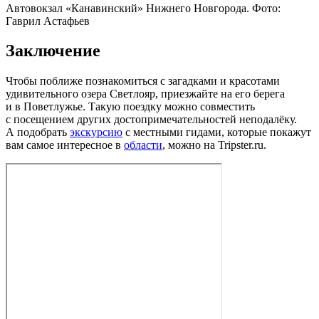
Автовокзал «Канавинский» Нижнего Новгорода. Фото:
Гаврил Астафьев
Заключение
Чтобы поближе познакомиться с загадками и красотами
удивительного озера Светлояр, приезжайте на его берега
и в Поветлужье. Такую поездку можно совместить
с посещением других до­сто­при­ме­ча­тель­но­стей неподалёку.
А подобрать
экскурсию
с местными гидами, которые покажут
вам самое интересное в
области
, можно на Tripster.ru.