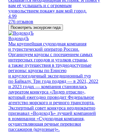
скрывается неординарная история. Я помогу
вам её услышать и с огромным
удовольствием покажу вам мой город.
4.99
276 отзывов
Посмотреть экскурсии гида
ВодоходЪ
Мы крупнейшая судоходная компания
и туристический оператор России.
Организуем круизы с посещением самых
интересных городов и уголков страны,
а также путешествия в труднодоступные
регионы: круизы по Енисею
и круглогодичный экспедиционный тур
по Байкалу. Три года подряд — в 2021, 2022
и 2023 годах — компания становилась
лауреатом конкурса «Лидер отрасли»,
который ежегодно проводит Федеральное
агентство морского и речного транспорта.
Экспертный совет конкурса неоднократно
признавал «ВодоходЪ» лучшей компанией
в номинации «Судоходная компания,
осуществляющая речные перевозки
пассажиров (круизные)».