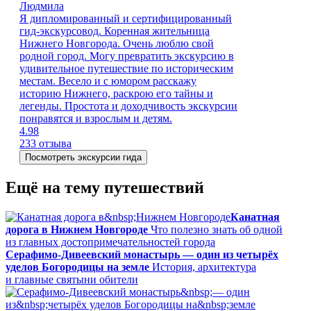
Людмила
Я дипломированный и сертифицированный
гид-экскурсовод. Коренная жительница
Нижнего Новгорода. Очень люблю свой
родной город. Могу превратить экскурсию в
удивительное путешествие по историческим
местам. Весело и с юмором расскажу
историю Нижнего, раскрою его тайны и
легенды. Простота и доходчивость экскурсии
понравятся и взрослым и детям.
4.98
233 отзыва
Посмотреть экскурсии гида
Ещё на тему путешествий
Канатная
дорога в Нижнем Новгороде
Что полезно знать об одной
из главных до­сто­при­ме­ча­тель­но­стей города
Серафимо‑Дивеевский монастырь — один из четырёх
уделов Богородицы на земле
История, архитектура
и главные святыни обители