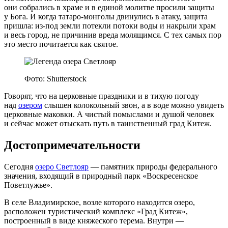
они собрались в храме и в единой молитве просили защиты
у Бога. И когда татаро‑монголы двинулись в атаку, защита
пришла: из‑под земли потекли потоки воды и накрыли храм
и весь город, не причинив вреда молящимся. С тех самых пор
это место почитается как святое.
Фото: Shutterstock
Говорят, что на церковные праздники и в тихую погоду
над
озером
слышен колокольный звон, а в воде можно увидеть
церковные маковки. А чистый помыслами и душой человек
и сейчас может отыскать путь в таинственный град Китеж.
До­сто­при­ме­ча­тель­но­сти
Сегодня
озеро Светлояр
— памятник природы федерального
значения, входящий в природный парк «Воскресенское
Поветлужье».
В селе Владимирское, возле которого находится озеро,
расположен туристический комплекс «Град Китеж»,
построенный в виде княжеского терема. Внутри —