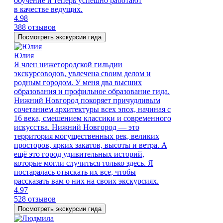
обучение и теперь успешно работают
в качестве ведущих.
4.98
388 отзывов
Посмотреть экскурсии гида
Юлия
Я член нижегородской гильдии
экскурсоводов, увлечена своим делом и
родным городом. У меня два высших
образования и профильное образование гида.
Нижний Новгород покоряет причудливым
сочетанием архитектуры всех эпох, начиная с
16 века, смешением классики и современного
искусства. Нижний Новгород — это
территория могущественных рек, великих
просторов, ярких закатов, высоты и ветра. А
ещё это город удивительных историй,
которые могли случиться только здесь. Я
постаралась отыскать их все, чтобы
рассказать вам о них на своих экскурсиях.
4.97
528 отзывов
Посмотреть экскурсии гида