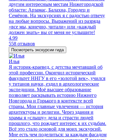
другим интересным местам Нижегородской
области: Арзамас, Балахна, Городец и
Семёнов. На экскурсиях я с радостью отвечу
на любые вопросы. Выражений из разряда
«все мы, конечно, читали» или «каждый
должен знать» вы от меня не услышите!
4.99
558 отзывов
Посмотреть экскурсии гида
Илья
Я историк-краевед, с детства мечтавший об
этой профессии. Окончил исторический
факультет ННГУ в его «золотой век», учился
у титанов науки, ездил в археологические
экспедиции. Моё высшее образование
позволяет раскрывать историю Нижнего
Новгорода и Горького в контексте всей
страны. Мои главные увлечения — история
архитектуры и религии. Через здания и
храмы я «слышу» дела и страсти людей
прошлого, что рождает интерес к их судьбам.
Всё это стало основой для моих экскурсий.
Мне есть чем поделиться: за каждым фасадом