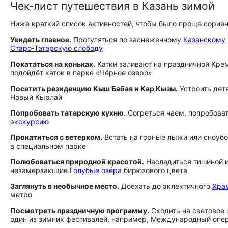
Чек‑лист путешествия в Казань зимой
Ниже краткий список активностей, чтобы было проще сорие
Увидеть главное.
Прогуляться по заснеженному
Казанскому
Старо‑Татарскую слободу
Покататься на коньках.
Катки заливают на праздничной Крем
подойдёт каток в парке «Чёрное озеро»
Посетить резиденцию Кыш Бабая и Кар Кызы.
Устроить детя
Новый Кырлай
Попробовать татарскую кухню.
Согреться чаем, попробова
экскурсию
Прокатиться с ветерком.
Встать на горные лыжи или сноубо
в специальном парке
Полюбоваться природной красотой.
Насладиться тишиной и
незамерзающие
Голубые озёра
бирюзового цвета
Заглянуть в необычное место.
Доехать до эклектичного
Хра
метро
Посмотреть праздничную программу.
Сходить на световое 
один из зимних фестивалей, например, Международный опе