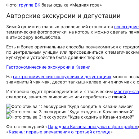
Фото:
группа ВК
базы отдыха «Медная гора»
Авторские экскурсии и дегустации
Зимой одним из главных развлечений становятся
новогодние
тематические фотопрогулки, на которых можно сделать памятн
в атмосферу волшебства.
Есть и более оригинальные способы познакомиться с городо
по центральным улицам или присоединиться к тематическим 
культуре и устройстве быта древних тюрков.
Гастрономические экскурсии в Казани
На
гастрономических экскурсиях и дегустациях
можно позна
знаменитый чак‑чак, десерт талкыш‑калеве или эчпочмак с 
Интересно будет присоединиться и к творческим
мастер‑кл
сладости, заняться живописью или поработать с глиной.
Фото с экскурсий «
Парадная Казань: прогулка с фотографом
«
Казань: первые впечатления о третьей столице
»