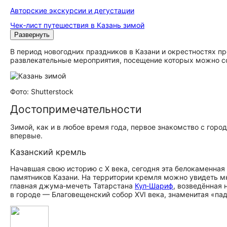
Авторские экскурсии и дегустации
Чек‑лист путешествия в Казань зимой
Развернуть
В период новогодних праздников в Казани и окрестностях 
развлекательные мероприятия, посещение которых можно со
Фото: Shutterstock
До­сто­при­ме­ча­тель­но­сти
Зимой, как и в любое время года, первое знакомство с гор
впервые.
Казанский кремль
Начавшая свою историю с X века, сегодня эта белокаменна
памятников Казани. На территории кремля можно увидеть м
главная джума‑мечеть Татарстана
Кул‑Шариф
, возведённая
в городе — Благовещенский собор XVI века, знаменитая «па