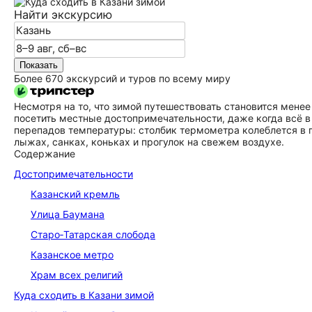
Найти экскурсию
Показать
Более 670 экскурсий и туров по всему миру
Несмотря на то, что зимой путешествовать становится мене
посетить местные до­сто­при­ме­ча­тель­но­сти, даже когда вс
перепадов температуры: столбик термометра колеблется в п
лыжах, санках, коньках и прогулок на свежем воздухе.
Содержание
До­сто­при­ме­ча­тель­но­сти
Казанский кремль
Улица Баумана
Старо‑Татарская слобода
Казанское метро
Храм всех религий
Куда сходить в Казани зимой