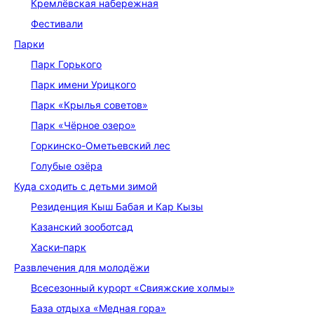
Кремлёвская набережная
Фестивали
Парки
Парк Горького
Парк имени Урицкого
Парк «Крылья советов»
Парк «Чёрное озеро»
Горкинско-Ометьевский лес
Голубые озёра
Куда сходить с детьми зимой
Резиденция Кыш Бабая и Кар Кызы
Казанский зооботсад
Хаски‑парк
Развлечения для молодёжи
Всесезонный курорт «Свияжские холмы»
База отдыха «Медная гора»