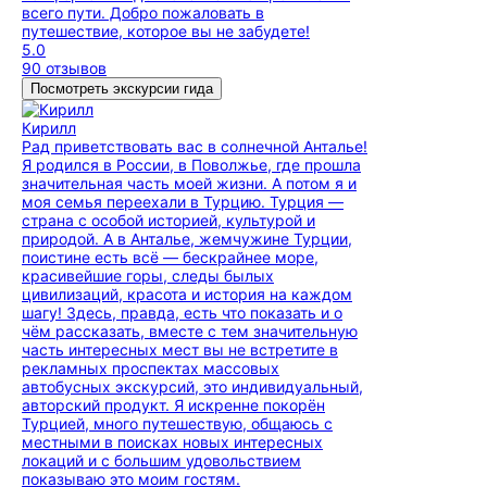
всего пути. Добро пожаловать в
путешествие, которое вы не забудете!
5.0
90 отзывов
Посмотреть экскурсии гида
Кирилл
Рад приветствовать вас в солнечной Анталье!
Я родился в России, в Поволжье, где прошла
значительная часть моей жизни. А потом я и
моя семья переехали в Турцию. Турция —
страна с особой историей, культурой и
природой. А в Анталье, жемчужине Турции,
поистине есть всё — бескрайнее море,
красивейшие горы, следы былых
цивилизаций, красота и история на каждом
шагу! Здесь, правда, есть что показать и о
чём рассказать, вместе с тем значительную
часть интересных мест вы не встретите в
рекламных проспектах массовых
автобусных экскурсий, это индивидуальный,
авторский продукт. Я искренне покорён
Турцией, много путешествую, общаюсь с
местными в поисках новых интересных
локаций и с большим удовольствием
показываю это моим гостям.