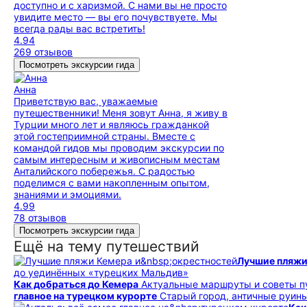
доступно и с харизмой. С нами вы не просто
увидите место — вы его почувствуете. Мы
всегда рады вас встретить!
4.94
269 отзывов
Посмотреть экскурсии гида
Анна
Приветствую вас, уважаемые
путешественники! Меня зовут Анна, я живу в
Турции много лет и являюсь гражданкой
этой гостеприимной страны. Вместе с
командой гидов мы проводим экскурсии по
самым интересным и живописным местам
Анталийского побережья. С радостью
поделимся с вами накопленным опытом,
знаниями и эмоциями.
4.99
78 отзывов
Посмотреть экскурсии гида
Ещё на тему путешествий
Лучшие пляжи
до уединённых «турецких Мальдив»
Как добраться до Кемера
Актуальные маршруты и советы п
главное на турецком курорте
Старый город, античные руины и