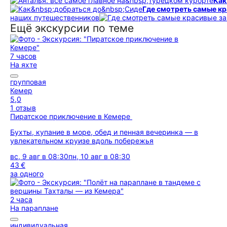
Как
Где смотреть самые к
наших путешественников
Ещё экскурсии по теме
7 часов
На яхте
групповая
Кемер
5,0
1 отзыв
Пиратское приключение в Кемере
Бухты, купание в море, обед и пенная вечеринка — в
увлекательном круизе вдоль побережья
вс, 9 авг в 08:30
пн, 10 авг в 08:30
43 €
за одного
2 часа
На параплане
индивидуальная