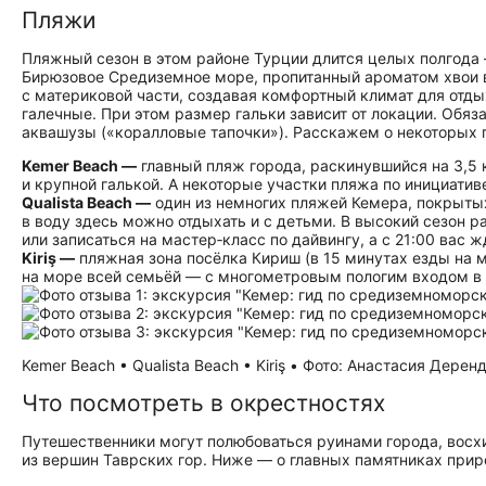
Пляжи
Пляжный сезон в этом районе Турции длится целых полгода 
Бирюзовое Средиземное море, пропитанный ароматом хвои в
с материковой части, создавая комфортный климат для отды
галечные. При этом размер гальки зависит от локации. Обя
аквашузы («коралловые тапочки»). Расскажем о некоторых 
Kemer Beach —
главный пляж города, раскинувшийся на 3,5 
и крупной галькой. А некоторые участки пляжа по инициати
Qualista Beach —
один из немногих пляжей Кемера, покрытых
в воду здесь можно отдыхать и с детьми. В высокий сезон 
или записаться на мастер‑класс по дайвингу, а с 21:00 вас
Kiriş —
пляжная зона посёлка Кириш (в 15 минутах езды на м
на море всей семьёй — с многометровым пологим входом в 
Kemer Beach • Qualista Beach • Kiriş • Фото: Анастасия Дерен
Что посмотреть в окрестностях
Путешественники могут полюбоваться руинами города, восх
из вершин Таврских гор. Ниже — о главных памятниках прир