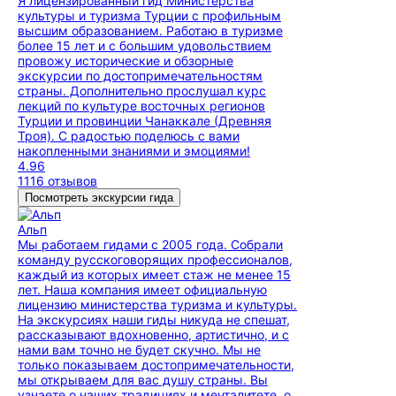
Я лицензированный гид Министерства
культуры и туризма Турции с профильным
высшим образованием. Работаю в туризме
более 15 лет и с большим удовольствием
провожу исторические и обзорные
экскурсии по достопримечательностям
страны. Дополнительно прослушал курс
лекций по культуре восточных регионов
Турции и провинции Чанаккале (Древняя
Троя). С радостью поделюсь с вами
накопленными знаниями и эмоциями!
4.96
1116 отзывов
Посмотреть экскурсии гида
Альп
Мы работаем гидами с 2005 года. Собрали
команду русскоговорящих профессионалов,
каждый из которых имеет стаж не менее 15
лет. Наша компания имеет официальную
лицензию министерства туризма и культуры.
На экскурсиях наши гиды никуда не спешат,
рассказывают вдохновенно, артистично, и с
нами вам точно не будет скучно. Мы не
только показываем достопримечательности,
мы открываем для вас душу страны. Вы
узнаете о наших традициях и менталитете, о