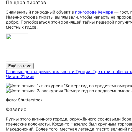
Пещера пиратов
Знаменитый природный объект в
пригороде Кемера
— грот, 
Именно отсюда пираты выплывали, чтобы напасть на проход
добро. Полюбоваться этой хранящей тайны пещерой получит
местных гидов.
Ещё по теме
Главные до­сто­при­ме­ча­тель­но­сти Турции
Где стоит побыват
Читать 21 мин
Фото: Shutterstock
Фазелис
Руины этого античного города, окружённого сосновыми борами,
греческие колонисты. Когда‑то Фазелис был крупным торгов
Македонский. Более того, местная легенда гласит: великий 