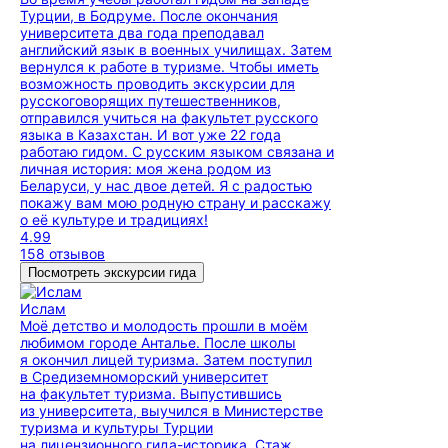
Турции, в Бодруме. После окончания
университета два года преподавал
английский язык в военных училищах. Затем
вернулся к работе в туризме. Чтобы иметь
возможность проводить экскурсии для
русскоговорящих путешественников,
отправился учиться на факультет русского
языка в Казахстан. И вот уже 22 года
работаю гидом. С русским языком связана и
личная история: моя жена родом из
Беларуси, у нас двое детей. Я с радостью
покажу вам мою родную страну и расскажу
о её культуре и традициях!
4.99
158 отзывов
Посмотреть экскурсии гида
Ислам
Моё детство и молодость прошли в моём
любимом городе Анталье. После школы
я окончил лицей туризма. Затем поступил
в Средиземноморский университет
на факультет туризма. Выпустившись
из университета, выучился в Министерстве
туризма и культуры Турции
на лицензионного гида-историка. Стаж