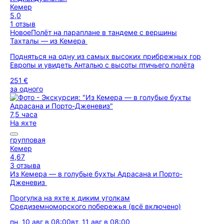
Кемер
5,0
1 отзыв
Новое
Полёт на параплане в тандеме с вершины
Тахталы — из Кемера
Подняться на одну из самых высоких прибрежных гор
Европы и увидеть Анталью с высоты птичьего полёта
251 €
за одного
7,5 часа
На яхте
групповая
Кемер
4,67
3 отзыва
Из Кемера — в голубые бухты Адрасана и Порто-
Дженевиз
Прогулка на яхте к диким уголкам
Средиземноморского побережья (всё включено)
пн, 10 авг в 08:00
вт, 11 авг в 08:00