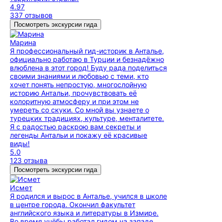
4.97
337 отзывов
Посмотреть экскурсии гида
Марина
Я профессиональный гид-историк в Анталье,
официально работаю в Турции и безнадёжно
влюблена в этот город! Буду рада поделиться
своими знаниями и любовью с теми, кто
хочет понять непростую, многослойную
историю Антальи, прочувствовать её
колоритную атмосферу и при этом не
умереть со скуки. Со мной вы узнаете о
турецких традициях, культуре, менталитете.
Я с радостью раскрою вам секреты и
легенды Антальи и покажу её красивые
виды!
5.0
123 отзыва
Посмотреть экскурсии гида
Исмет
Я родился и вырос в Анталье, учился в школе
в центре города. Окончил факультет
английского языка и литературы в Измире.
Во время учёбы работал гидом на западе