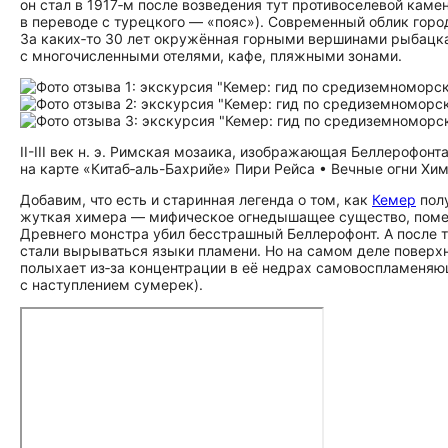
он стал в 1917‑м после возведения тут противоселевой каме
в переводе с турецкого — «пояс»). Современный облик горо
За каких‑то 30 лет окружённая горными вершинами рыбацка
с многочисленными отелями, кафе, пляжными зонами.
II-III век н. э. Римская мозаика, изображающая Беллерофон
на карте «Китаб‑аль-Бахрийе» Пири Рейса • Вечные огни Хи
Добавим, что есть и старинная легенда о том, как
Кемер
полу
жуткая химера — мифическое огнедышащее существо, помесь 
Древнего монстра убил бесстрашный Беллерофонт. А после т
стали вырываться языки пламени. Но на самом деле поверх
полыхает из‑за концентрации в её недрах самовоспламеняющ
с наступлением сумерек).