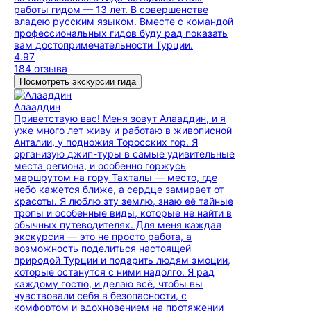
работы гидом — 13 лет. В совершенстве
владею русским языком. Вместе с командой
профессиональных гидов буду рад показать
вам достопримечательности Турции.
4.97
184 отзыва
Посмотреть экскурсии гида
Алааддин
Приветствую вас! Меня зовут Алааддин, и я
уже много лет живу и работаю в живописной
Анталии, у подножия Торосских гор. Я
организую джип-туры в самые удивительные
места региона, и особенно горжусь
маршрутом на гору Тахталы — место, где
небо кажется ближе, а сердце замирает от
красоты. Я люблю эту землю, знаю её тайные
тропы и особенные виды, которые не найти в
обычных путеводителях. Для меня каждая
экскурсия — это не просто работа, а
возможность поделиться настоящей
природой Турции и подарить людям эмоции,
которые останутся с ними надолго. Я рад
каждому гостю, и делаю всё, чтобы вы
чувствовали себя в безопасности, с
комфортом и вдохновением на протяжении