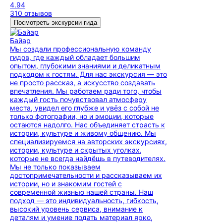
4.94
310 отзывов
Посмотреть экскурсии гида
Байар
Мы создали профессиональную команду
гидов, где каждый обладает большим
опытом, глубокими знаниями и деликатным
подходом к гостям. Для нас экскурсия — это
не просто рассказ, а искусство создавать
впечатления. Мы работаем ради того, чтобы
каждый гость почувствовал атмосферу
места, увидел его глубже и увёз с собой не
только фотографии, но и эмоции, которые
остаются надолго. Нас объединяет страсть к
истории, культуре и живому общению. Мы
специализируемся на авторских экскурсиях,
истории, культуре и скрытых уголках,
которые не всегда найдёшь в путеводителях.
Мы не только показываем
достопримечательности и рассказываем их
истории, но и знакомим гостей с
современной жизнью нашей страны. Наш
подход — это индивидуальность, гибкость,
высокий уровень сервиса, внимание к
деталям и умение подать материал ярко,