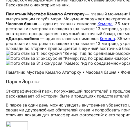
Расскажем о некоторых из них.
Памятник Мустафе Кемалю Ататюрку —
главный монумент 
выпускающим голубя мира. Монумент окружает декоративный
Часовая башня —
один из главных символов
Кемера
. 35-ме
ресторан и смотровая площадка (на высоте 13 метров), укр
во вторник превращается в шумный восточный базар, где м
«Дождь любви» —
один из главных символов
Кемера
. 35-м
ресторан и смотровая площадка (на высоте 13 метров), укра
площадь во вторник превращается в шумный восточный база
Памятник Мустафе Кемалю Ататюрку • Часовая башня • Фонта
Парк «Йорюк»
Этнографический парк, погружающий посетителей в прошлое
рассказывает об истории, быте и традициях представителей
В парке за один день можно увидеть внутреннее убранство ш
овощами дружелюбных обитателей хлева и попробовать при
отличная локация для атмосферных фотосессий: с его терр