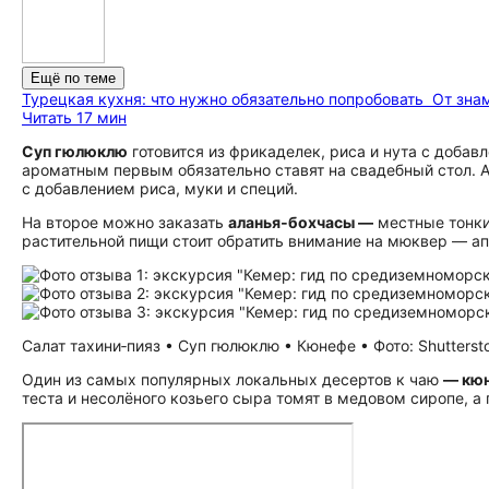
Ещё по теме
Турецкая кухня: что нужно обязательно попробовать
От зна
Читать 17 мин
Суп гюлюклю
готовится из фрикаделек, риса и нута с добав
ароматным первым обязательно ставят на свадебный стол. А
с добавлением риса, муки и специй.
На второе можно заказать
аланья‑бохчасы —
местные тонки
растительной пищи стоит обратить внимание на мюквер — ап
Салат тахини‑пияз • Суп гюлюклю • Кюнефе • Фото: Shutterst
Один из самых популярных локальных десертов к чаю
— кю
теста и несолёного козьего сыра томят в медовом сиропе, 