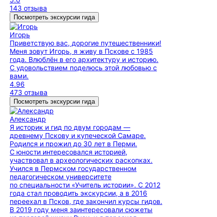
143 отзыва
Посмотреть экскурсии гида
Игорь
Приветствую вас, дорогие путешественники!
Меня зовут Игорь, я живу в Пскове с 1985
года. Влюблён в его архитектуру и историю.
С удовольствием поделюсь этой любовью с
вами.
4.96
473 отзыва
Посмотреть экскурсии гида
Александр
Я историк и гид по двум городам —
древнему Пскову и купеческой Самаре.
Родился и прожил до 30 лет в Перми.
С юности интересовался историей,
участвовал в археологических раскопках.
Учился в Пермском государственном
педагогическом университете
по специальности «Учитель истории». С 2012
года стал проводить экскурсии, а в 2016
переехал в Псков, где закончил курсы гидов.
В 2019 году меня заинтересовали сюжеты