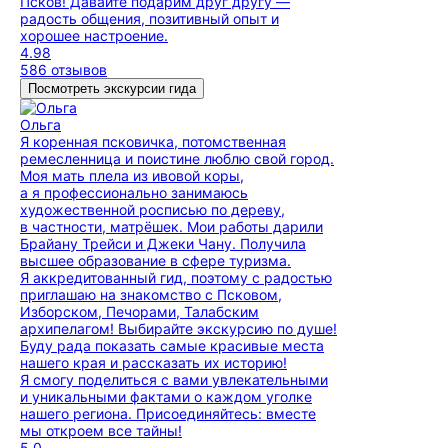
Псков! Давайте подарим друг другу —
радость общения, позитивный опыт и
хорошее настроение.
4.98
586 отзывов
Посмотреть экскурсии гида
Ольга
Я коренная псковичка, потомственная
ремесленница и поистине люблю свой город.
Моя мать плела из ивовой коры,
а я профессионально занимаюсь
художественной росписью по дереву,
в частности, матрёшек. Мои работы дарили
Брайану Трейси и Джеки Чану. Получила
высшее образование в сфере туризма.
Я аккредитованный гид, поэтому с радостью
приглашаю на знакомство с Псковом,
Изборском, Печорами, Талабским
архипелагом! Выбирайте экскурсию по душе!
Буду рада показать самые красивые места
нашего края и рассказать их историю!
Я смогу поделиться с вами увлекательными
и уникальными фактами о каждом уголке
нашего региона. Присоединяйтесь: вместе
мы откроем все тайны!
5.0