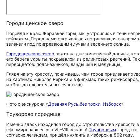
Городищенское озеро
Подойдя к краю Жеравьей горы, мы устроились в тени непр
пейзажем. Перед нами открывалась потрясающая панорама 
зеленели под пригревающими лучами весеннего солнца.
Городищенское озеро
лежит на дне живописной долины, кот
его берега укрыты покрывалом из реликтовых растений. Так
первоцветов: подснежников, ландышей и медуницы.
Глядя на эту красоту, понимаешь, чем город привлекает х
на картинах Николая Рериха и в фильмах таких режиссёров
и «Звезда пленительного счастья»).
Фото с экскурсии «
Древняя Русь без тоски: Изборск
»
Труворово городище
Именно здесь находился город до строительства крепости в 
сформировавшееся в VII–VIII веках. А
Труворовым
город назы
согласно легендам, пришёл княжить в Изборск в 862 году.