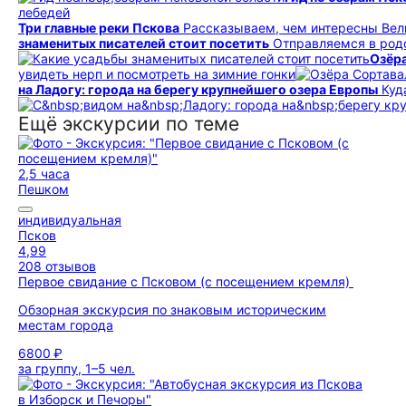
лебедей
Три главные реки Пскова
Рассказываем, чем интересны Вел
знаменитых писателей стоит посетить
Отправляемся в род
Озёра
увидеть нерп и посмотреть на зимние гонки
на Ладогу: города на берегу крупнейшего озера Европы
Куд
Ещё экскурсии по теме
2,5 часа
Пешком
индивидуальная
Псков
4,99
208 отзывов
Первое свидание с Псковом (с посещением кремля)
Обзорная экскурсия по знаковым историческим
местам города
6800 ₽
за группу, 1–5 чел.