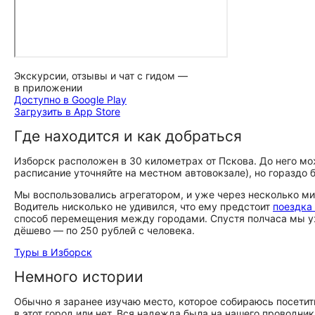
Экскурсии, отзывы и чат с гидом —
в приложении
Доступно в Google Play
Загрузить в App Store
Где находится и как добраться
Изборск расположен в 30 километрах от Пскова. До него мо
расписание уточняйте на местном автовокзале), но гораздо 
Мы воспользовались агрегатором, и уже через несколько ми
Водитель нисколько не удивился, что ему предстоит
поездка
способ перемещения между городами. Спустя полчаса мы уже
дёшево — по 250 рублей с человека.
Туры в Изборск
Немного истории
Обычно я заранее изучаю место, которое собираюсь посетит
в этот город или нет. Вся надежда была на нашего проводн