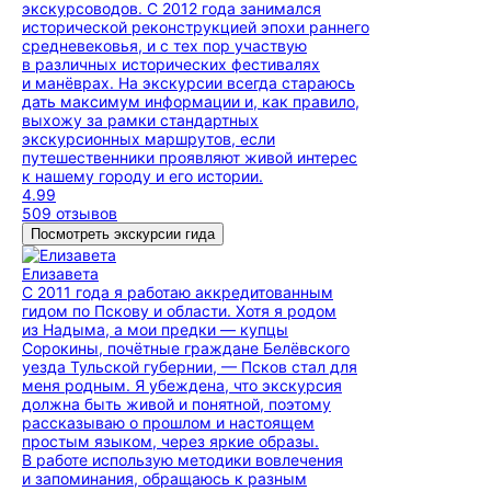
экскурсоводов. С 2012 года занимался
исторической реконструкцией эпохи раннего
средневековья, и с тех пор участвую
в различных исторических фестивалях
и манёврах. На экскурсии всегда стараюсь
дать максимум информации и, как правило,
выхожу за рамки стандартных
экскурсионных маршрутов, если
путешественники проявляют живой интерес
к нашему городу и его истории.
4.99
509 отзывов
Посмотреть экскурсии гида
Елизавета
С 2011 года я работаю аккредитованным
гидом по Пскову и области. Хотя я родом
из Надыма, а мои предки — купцы
Сорокины, почётные граждане Белёвского
уезда Тульской губернии, — Псков стал для
меня родным. Я убеждена, что экскурсия
должна быть живой и понятной, поэтому
рассказываю о прошлом и настоящем
простым языком, через яркие образы.
В работе использую методики вовлечения
и запоминания, обращаюсь к разным