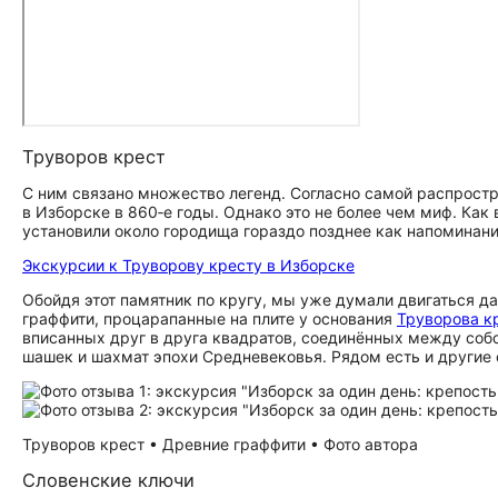
Труворов крест
С ним связано множество легенд. Согласно самой распростра
в Изборске в 860‑е годы. Однако это не более чем миф. Как 
установили около городища гораздо позднее как напоминани
Экскурсии к Труворову кресту в Изборске
Обойдя этот памятник по кругу, мы уже думали двигаться 
граффити, процарапанные на плите у основания
Труворова к
вписанных друг в друга квадратов, соединённых между собо
шашек и шахмат эпохи Средневековья. Рядом есть и другие
Труворов крест • Древние граффити • Фото автора
Словенские ключи