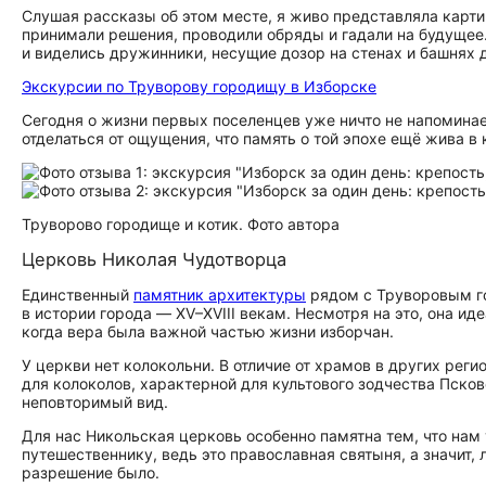
Слушая рассказы об этом месте, я живо представляла картин
принимали решения, проводили обряды и гадали на будущее.
и виделись дружинники, несущие дозор на стенах и башнях 
Экскурсии по Труворову городищу в Изборске
Сегодня о жизни первых поселенцев уже ничто не напоминае
отделаться от ощущения, что память о той эпохе ещё жива в
Труворово городище и котик. Фото автора
Церковь Николая Чудотворца
Единственный
памятник архитектуры
рядом с Труворовым го
в истории города — XV–XVIII векам. Несмотря на это, она и
когда вера была важной частью жизни изборчан.
У церкви нет колокольни. В отличие от храмов в других рег
для колоколов, характерной для культового зодчества Псков
неповторимый вид.
Для нас Никольская церковь особенно памятна тем, что нам
путешественнику, ведь это православная святыня, а значит
разрешение было.