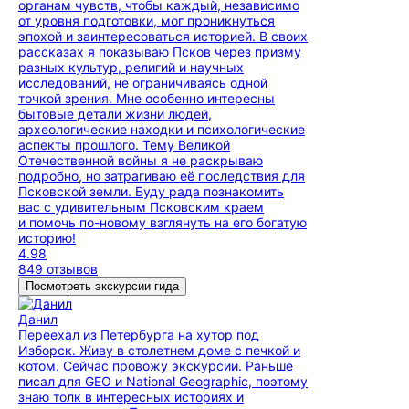
органам чувств, чтобы каждый, независимо
от уровня подготовки, мог проникнуться
эпохой и заинтересоваться историей. В своих
рассказах я показываю Псков через призму
разных культур, религий и научных
исследований, не ограничиваясь одной
точкой зрения. Мне особенно интересны
бытовые детали жизни людей,
археологические находки и психологические
аспекты прошлого. Тему Великой
Отечественной войны я не раскрываю
подробно, но затрагиваю её последствия для
Псковской земли. Буду рада познакомить
вас с удивительным Псковским краем
и помочь по-новому взглянуть на его богатую
историю!
4.98
849 отзывов
Посмотреть экскурсии гида
Данил
Переехал из Петербурга на хутор под
Изборск. Живу в столетнем доме с печкой и
котом. Сейчас провожу экскурсии. Раньше
писал для GEO и National Geographic, поэтому
знаю толк в интересных историях и