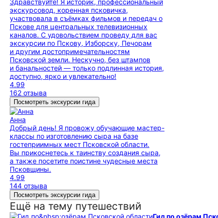
Здравствуйте! Я историк, профессиональный
экскурсовод, коренная псковичка,
участвовала в съёмках фильмов и передач о
Пскове для центральных телевизионных
каналов. С удовольствием проведу для вас
экскурсии по Пскову, Изборску, Печорам
и другим достопримечательностям
Псковской земли. Нескучно, без штампов
и банальностей — только подлинная история,
доступно, ярко и увлекательно!
4.99
162 отзыва
Посмотреть экскурсии гида
Анна
Добрый день! Я провожу обучающие мастер-
классы по изготовлению сыра на базе
гостеприимных мест Псковской области.
Вы прикоснетесь к таинству создания сыра,
а также посетите поистине чудесные места
Псковщины.
4.99
144 отзыва
Посмотреть экскурсии гида
Ещё на тему путешествий
Гид по озёрам Пск