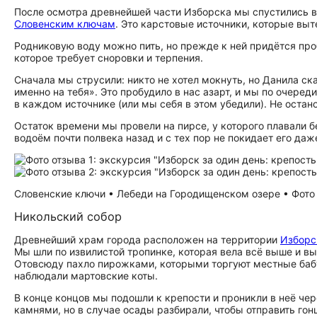
После осмотра древнейшей части Изборска мы спустились 
Словенским ключам
. Это карстовые источники, которые выт
Родниковую воду можно пить, но прежде к ней придётся пр
которое требует сноровки и терпения.
Сначала мы струсили: никто не хотел мокнуть, но Данила ска
именно на тебя». Это пробудило в нас азарт, и мы по очере
в каждом источнике (или мы себя в этом убедили). Не остано
Остаток времени мы провели на пирсе, у которого плавали 
водоём почти полвека назад и с тех пор не покидает его даж
Словенские ключи • Лебеди на Городищенском озере • Фото
Никольский собор
Древнейший храм города расположен на территории
Изборс
Мы шли по извилистой тропинке, которая вела всё выше и выш
Отовсюду пахло пирожками, которыми торгуют местные бабу
наблюдали мартовские коты.
В конце концов мы подошли к крепости и проникли в неё че
камнями, но в случае осады разбирали, чтобы отправить гон