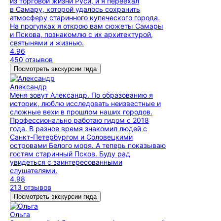
из торговой жизни Руси, и я переехал
в Самару, которой удалось сохранить
атмосферу старинного купеческого города.
На прогулках я открою вам сюжеты Самары
и Пскова, познакомлю с их архитектурой,
святынями и жизнью.
4.96
450 отзывов
Посмотреть экскурсии гида
Александр
Меня зовут Александр. По образованию я
историк, люблю исследовать неизвестные и
сложные вехи в прошлом наших городов.
Профессионально работаю гидом с 2018
года. В разное время знакомил людей с
Санкт-Петербургом и Соловецкими
островами Белого моря. А теперь показываю
гостям старинный Псков. Буду рад
увидеться с заинтересованными
слушателями.
4.98
213 отзывов
Посмотреть экскурсии гида
Ольга