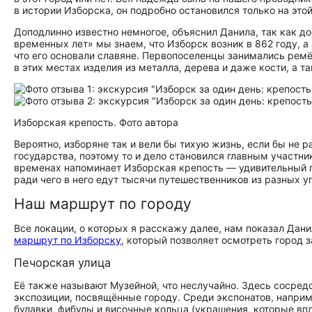
в истории Изборска, он подробно остановился только на этой
Доподлинно известно немногое, объяснил Данила, так как до
временных лет» мы знаем, что Изборск возник в 862 году, а
что его основали славяне. Первопоселенцы занимались рем
в этих местах изделия из металла, дерева и даже кости, а 
Изборская крепость. Фото автора
Вероятно, изборяне так и вели бы тихую жизнь, если бы не 
государства, поэтому то и дело становился главным участн
временах напоминает Изборская крепость — удивительный пам
ради чего в него едут тысячи путешественников из разных у
Наш маршрут по городу
Все локации, о которых я расскажу далее, нам показал Дани
маршрут по Изборску
, который позволяет осмотреть город з
Печорская улица
Её также называют Музейной, что неслучайно. Здесь сосре
экспозиции, посвящённые городу. Среди экспонатов, напри
булавки, фибулы и височные кольца (украшения, которые вп