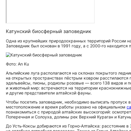
Катунский биосферный заповедник
Одна из крупнейших природоохранных территорий России нах
Заповедник был основан в 1991 году, а с 2000‑го находится
Фото: An Ku
Альпийские луга располагаются на склонах покрытого ледн
на открытых пространствах пёстрым ковром расстилаются гор
эдельвейсы, пионы, родиолы розовые — всего 138 видов и п
и животный мир: встречаются на территории краснокнижные
и другие представители алтайской фауны.
Чтобы посетить заповедник, необходимо выписать пропуск в
местоположение и время работы указано на официальном
с
познакомиться с природой алтайских высокогорий: осмотре
Поперечная и Солоуха, долины рек Верхний Кураган и Катун
До Усть‑Коксы добираются из Горно‑Алтайска: расстояние в
на автобусе потребует пересадок. Также из Горно‑Алтайска 