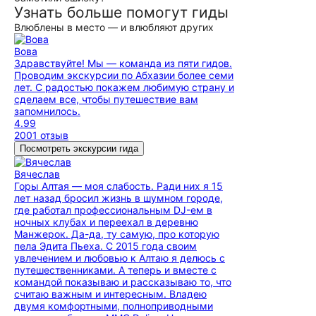
Узнать больше помогут гиды
Влюблены в место — и влюбляют других
Вова
Здравствуйте! Мы — команда из пяти гидов.
Проводим экскурсии по Абхазии более семи
лет. С радостью покажем любимую страну и
сделаем все, чтобы путешествие вам
запомнилось.
4.99
2001 отзыв
Посмотреть экскурсии гида
Вячеслав
Горы Алтая — моя слабость. Ради них я 15
лет назад бросил жизнь в шумном городе,
где работал профессиональным DJ-ем в
ночных клубах и переехал в деревню
Манжерок. Да-да, ту самую, про которую
пела Эдита Пьеха. С 2015 года своим
увлечением и любовью к Алтаю я делюсь с
путешественниками. А теперь и вместе с
командой показываю и рассказываю то, что
считаю важным и интересным. Владею
двумя комфортными, полноприводными