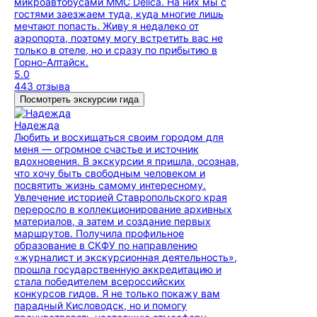
микроавтобусами MMC Delica. На них мы с
гостями заезжаем туда, куда многие лишь
мечтают попасть. Живу я недалеко от
аэропорта, поэтому могу встретить вас не
только в отеле, но и сразу по прибытию в
Горно-Алтайск.
5.0
443 отзыва
Посмотреть экскурсии гида
Надежда
Любить и восхищаться своим городом для
меня — огромное счастье и источник
вдохновения. В экскурсии я пришла, осознав,
что хочу быть свободным человеком и
посвятить жизнь самому интересному.
Увлечение историей Ставропольского края
переросло в коллекционирование архивных
материалов, а затем и создание первых
маршрутов. Получила профильное
образование в СКФУ по направлению
«журналист и экскурсионная деятельность»,
прошла государственную аккредитацию и
стала победителем всероссийских
конкурсов гидов. Я не только покажу вам
парадный Кисловодск, но и помогу