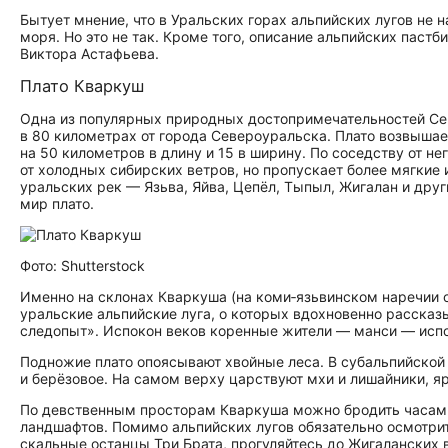
Бытует мнение, что в Уральских горах альпийских лугов не
моря. Но это не так. Кроме того, описание альпийских паст
Виктора Астафьева.
Плато Кваркуш
Одна из популярных природных до­сто­при­ме­ча­тель­но­стей
в 80 километрах от города Североуральска. Плато возвыша
на 50 километров в длину и 15 в ширину. По соседству от 
от холодных сибирских ветров, но пропускает более мягки
уральских рек — Язьва, Яйва, Цепёл, Тыпыл, Жигалан и др
мир плато.
Фото: Shutterstock
Именно на склонах Кваркуша (на коми‑язьвинском наречии 
уральские альпийские луга, о которых вдохновенно рассказ
следопыт». Испокон веков коренные жители — манси — испо
Подножие плато опоясывают хвойные леса. В субальпийской
и берёзовое. На самом верху царствуют мхи и лишайники, 
По девственным просторам Кваркуша можно бродить часами
ландшафтов. Помимо альпийских лугов обязательно осмотри
скальные останцы Три Брата, прогуляйтесь до Жигаланских