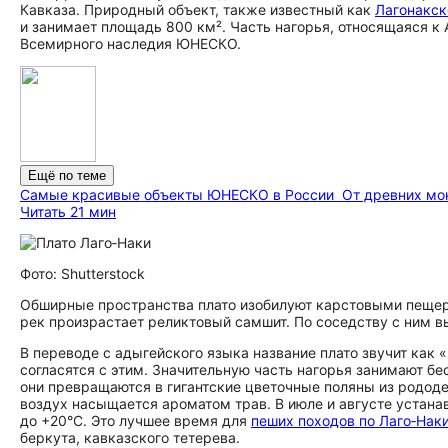
Кавказа. Природный объект, также известный как
Лагонакск
и занимает площадь 800 км². Часть нагорья, относящаяся к 
Всемирного наследия ЮНЕСКО.
Ещё по теме
Самые красивые объекты ЮНЕСКО в России
От древних мо
Читать 21 мин
Фото: Shutterstock
Обширные пространства плато изобилуют карстовыми пещер
рек произрастает реликтовый самшит. По соседству с ним в
В переводе с адыгейского языка название плато звучит как 
согласятся с этим. Значительную часть нагорья занимают б
они превращаются в гигантские цветочные поляны из рододен
воздух насыщается ароматом трав. В июле и августе устана
до +20°C. Это лучшее время для
пеших походов по Лаго‑Нак
беркута, кавказского тетерева.