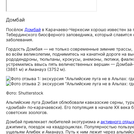
Домбай
Посёлок
Домбай
в Карачаево-Черкесии хорошо известен за 
Тебердинского биосферного заповедника, который славитс
заболевания.
Гордость Домбая — не только современные зимние трассы, 
во всём великолепии, поднимитесь на канатной дороге на вы
рододендроны, тюльпаны, крокусы, анемоны, лютики, фиалк
устремились ввысь пять величественных вершин — Домбай‑Ул
(3861 м) и Аманауз (3752 м).
Фото: Shutterstock
Альпийские луга Домбая облюбовали кавказские серны, туры,
«домбай» по‑карачаевски). Его популяция в начале XX века 
советских зоологов.
Домбай привлекает любителей экотуризма и
активного отды
джипинга, поездок на квадроциклах. Популярностью пользу
ущельям Алибек и Аманауз. Путь к ним лежит через альпийс