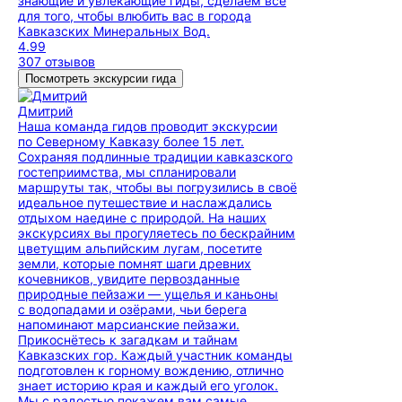
знающие и увлекающие гиды, сделаем всё
для того, чтобы влюбить вас в города
Кавказских Минеральных Вод.
4.99
307 отзывов
Посмотреть экскурсии гида
Дмитрий
Наша команда гидов проводит экскурсии
по Северному Кавказу более 15 лет.
Сохраняя подлинные традиции кавказского
гостеприимства, мы спланировали
маршруты так, чтобы вы погрузились в своё
идеальное путешествие и наслаждались
отдыхом наедине с природой. На наших
экскурсиях вы прогуляетесь по бескрайним
цветущим альпийским лугам, посетите
земли, которые помнят шаги древних
кочевников, увидите первозданные
природные пейзажи — ущелья и каньоны
с водопадами и озёрами, чьи берега
напоминают марсианские пейзажи.
Прикоснётесь к загадкам и тайнам
Кавказских гор. Каждый участник команды
подготовлен к горному вождению, отлично
знает историю края и каждый его уголок.
Мы с радостью покажем вам самые