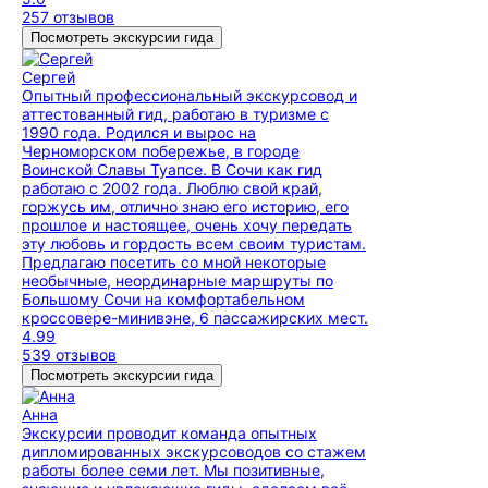
257 отзывов
Посмотреть экскурсии гида
Сергей
Опытный профессиональный экскурсовод и
аттестованный гид, работаю в туризме с
1990 года. Родился и вырос на
Черноморском побережье, в городе
Воинской Славы Туапсе. В Сочи как гид
работаю с 2002 года. Люблю свой край,
горжусь им, отлично знаю его историю, его
прошлое и настоящее, очень хочу передать
эту любовь и гордость всем своим туристам.
Предлагаю посетить со мной некоторые
необычные, неординарные маршруты по
Большому Сочи на комфортабельном
кроссовере-минивэне, 6 пассажирских мест.
4.99
539 отзывов
Посмотреть экскурсии гида
Анна
Экскурсии проводит команда опытных
дипломированных экскурсоводов со стажем
работы более семи лет. Мы позитивные,