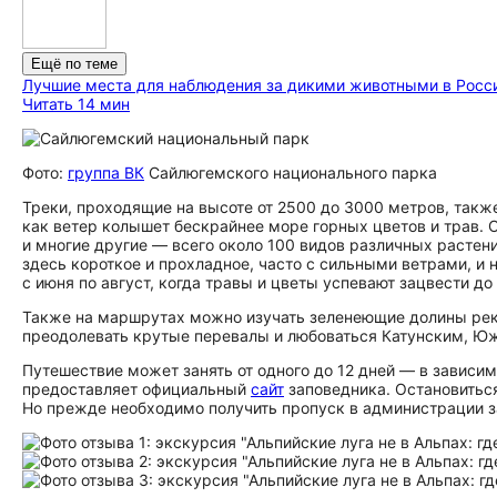
Ещё по теме
Лучшие места для наблюдения за дикими животными в Росс
Читать 14 мин
Фото:
группа ВК
Сайлюгемского национального парка
Треки, проходящие на высоте от 2500 до 3000 метров, такж
как ветер колышет бескрайнее море горных цветов и трав. С
и многие другие — всего около 100 видов различных растений
здесь короткое и прохладное, часто с сильными ветрами, и 
с июня по август, когда травы и цветы успевают зацвести до
Также на маршрутах можно изучать зеленеющие долины рек
преодолевать крутые перевалы и любоваться Катунским, Ю
Путешествие может занять от одного до 12 дней — в завис
предоставляет официальный
сайт
заповедника. Остановиться
Но прежде необходимо получить пропуск в администрации з