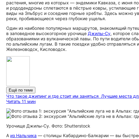
растения, многие из которых — эндемики Кавказа, с июня по
и рододендроны сплетаются в пёстрые ковры, устилающие г
виды на Эльбрус и соседние горные хребты. Здесь можно у
реки, пробивающиеся через глубокие ущелья.
Один из наиболее популярных маршрутов, знакомящий путе
в заповедное высокогорное урочище
Джилы‑Су
, которое с
образованиями из вулканической лавы. По пути водители обы
по альпийским лугам. В такие поездки удобно отправляться 
Железноводск, Кисловодск.
Ещё по теме
Что такое джипинг и где стоит им заняться
Лучшие места дл
Читать 11 мин
Урочище Джилы‑Су. Фото: Shutterstock
А
из Нальчика
— столицы Кабардино-Балкарии — вы быстрее 