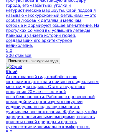
прочувствовать настоящую атмосферу
города, его «забытые» уголки и
нетуристические маршруты. Свой подход я
называю «экскурсионный фетишизм» — это
особая любовь к деталям и мелочам,
которые и формируют общее впечатление. На
прогулках со мной вы услышите легенды
Кавказа и узнаете истории людей,
создававших его архитектурное
великолепие.
5.0
306 отзывов
Посмотреть экскурсии гида
Юрий
Аттестованный гид, влюблён в наш
юг с самого детства и считаю его идеальным
местом для отдыха. Стаж аккуратного
вождения 20+ лет — со мной
вы в безопасности. Работаю с проверенной
командой: мы организуем экскурсии
индивидуально под вашу компанию,
учитываем все пожелания. Ждём вас, чтобы
зарядить позитивными эмоциями, показать
красоты нашей природы и сделать
путешествие максимально комфортным.
5.0