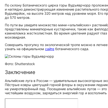
По склону Ботанического цирка горы Вудъяврчорр проложен
и наглядно демонстрирующая изменение растительного покр
Вудъяврйок, на высоте 320 метров над уровнем моря. Его п
до 570 метров.
По пути вы увидите множество мини-«альпийских» растени
представлены миниатюрные кустарнички, такие как филлодоц
камнеломка жестколистная. Во время цветения радуют глаз
моховидная.
Совершить прогулку по экологической тропе можно в летне
узнать на официальном
сайте
ботанического сада.
Фото: Shutterstock
Заключение
Альпийские луга в России — удивительные высокогорные эк
Пёстрые ковры цветущей горной флоры в окружении ледник
на умиротворённый лад. Посещение альпийских лугов — это
чистейшим воздухом, зарядиться энергией гор и восполнить