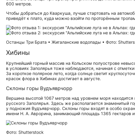
600 метров.
Чтобы добраться до Кваркуша, лучше стартовать на автомоб
приведёт к плато, куда можно взойти по проторённым тропа
Останцы Три Брата • Жигаланские водопады • Фото: Shutters
Хибины
Крупнейший горный массив на Кольском полуострове невысо
в условиях Заполярья тоже наблюдаются, начиная с отметк
За короткое полярное лето, когда солнце светит круглосуто
красок флора в Хибинах достигает в августе.
Склоны горы Вудъяврчорр
Вершина высотой 1067 метров над уровнем моря находится
русского Заполярья. Здесь же располагается знаменитый г
у подножия Вудъяврчорр. Склоны горы входят в особо охра
имени Н. А. Аврорина, занимающий площадь 1365 гектаров и
Фото: Shutterstock