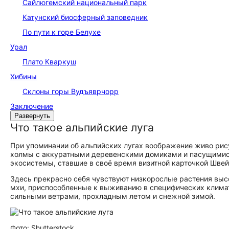
Сайлюгемский национальный парк
Катунский биосферный заповедник
По пути к горе Белухе
Урал
Плато Кваркуш
Хибины
Склоны горы Вудъяврчорр
Заключение
Развернуть
Что такое альпийские луга
При упоминании об альпийских лугах воображение живо рис
холмы с аккуратными деревенскими домиками и пасущимися
экосистемы, ставшие в своё время визитной карточкой Швей
Здесь прекрасно себя чувствуют низкорослые растения высо
мхи, приспособленные к выживанию в специфических клима
сильными ветрами, прохладным летом и снежной зимой.
Фото: Shutterstock