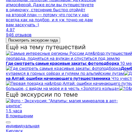
атмосферой. Даже если вы путешествуете
в одиночку, стеснение быстро отойдёт
на второй план — потому что гости у нас
всегда как на подбор, и я уж точно не дам
вам заскучать :)
4.97
946 отзывов
Посмотреть экскурсии гида
Ещё на тему путешествий
леопарда, подняться на вулкан и спуститься под землю
Где смотреть самые красивые закаты: фотоподборка
10 ме
Домб
купаемся в горных озёрах и гуляем по альпийским лугам
на Алтай: ошибки начинающего путешественника
Что учест
большое, с видом на море и в честь «Золотого кольца»
Ещё экскурсии по теме
1,5 часа
В помещении
индивидуальная
Кировск