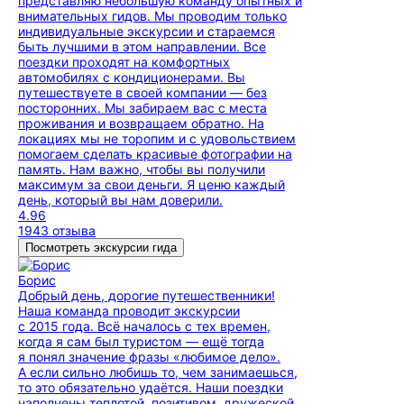
представляю небольшую команду опытных и
внимательных гидов. Мы проводим только
индивидуальные экскурсии и стараемся
быть лучшими в этом направлении. Все
поездки проходят на комфортных
автомобилях с кондиционерами. Вы
путешествуете в своей компании — без
посторонних. Мы забираем вас с места
проживания и возвращаем обратно. На
локациях мы не торопим и с удовольствием
помогаем сделать красивые фотографии на
память. Нам важно, чтобы вы получили
максимум за свои деньги. Я ценю каждый
день, который вы нам доверили.
4.96
1943 отзыва
Посмотреть экскурсии гида
Борис
Добрый день, дорогие путешественники!
Наша команда проводит экскурсии
с 2015 года. Всё началось с тех времен,
когда я сам был туристом — ещё тогда
я понял значение фразы «любимое дело».
А если сильно любишь то, чем занимаешься,
то это обязательно удаётся. Наши поездки
наполнены теплотой, позитивом, дружеской