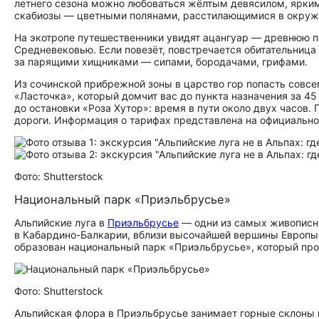
летнего сезона можно любоваться жёлтым девясилом, ярким
скабиозы — цветными полянами, расстилающимися в окруже
На экотропе путешественники увидят ацангуар — древнюю п
Средневековью. Если повезёт, повстречается обитательница
за парящими хищниками — сипами, бородачами, грифами.
Из сочинской прибрежной зоны в царство гор попасть совс
«Ласточка», который домчит вас до пункта назначения за 4
до остановки «Роза Хутор»: время в пути около двух часов.
дороги. Информация о тарифах представлена на официальн
Фото: Shutterstock
Национальный парк «Приэльбрусье»
Альпийские луга в
Приэльбрусье
— одни из самых живописны
в Кабардино-Балкарии, вблизи высочайшей вершины Европы 
образован национальный парк «Приэльбрусье», который про
Фото: Shutterstock
Альпийская флора в Приэльбрусье занимает горные склоны 