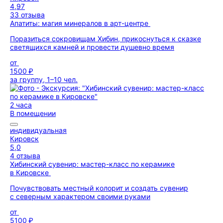
4,97
33 отзыва
Апатиты: магия минералов в арт-центре
Поразиться сокровищам Хибин, прикоснуться к сказке
светящихся камней и провести душевно время
от
1500 ₽
за группу, 1–10 чел.
2 часа
В помещении
индивидуальная
Кировск
5,0
4 отзыва
Хибинский сувенир: мастер-класс по керамике
в Кировске
Почувствовать местный колорит и создать сувенир
с северным характером своими руками
от
5100 ₽