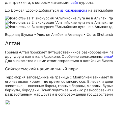
для треккинга, с которыми знакомит
сайт
курорта.
До Домбая удобно добираться
из Кисловодска
на автомобиле
Водопад Шумка • Ущелья Алибек и Аманауз • Фото: Shutterst
Алтай
Горный Алтай поражает путешественников разнообразием п
друг друга как в калейдоскопе. Особенно великолепны
алта
Для знакомства с ними стоит отправиться в алтайские биос
Сайлюгемский национальный парк
Территория заповедника на границе с Монголией занимает пл
его называют краем, где время остановилось. В лесах и дол
животные — снежные барсы, горные бараны, маралы, бурые 
беркуты, бородачи. Понаблюдать за жизнью разнообразных 
разработанным маршрутам в сопровождении государственно