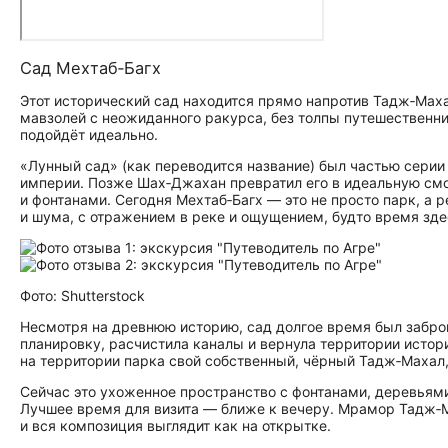
Сад Мехтаб‑Багх
Этот исторический сад находится прямо напротив Тадж‑Маха
мавзолей с неожиданного ракурса, без толпы путешественни
подойдёт идеально.
«Лунный сад» (как переводится название) был частью сери
империи. Позже Шах‑Джахан превратил его в идеальную см
и фонтанами. Сегодня Мехтаб‑Багх — это не просто парк, а
и шума, с отражением в реке и ощущением, будто время зде
Фото: Shutterstock
Несмотря на древнюю историю, сад долгое время был забро
планировку, расчистила каналы и вернула территории истор
на территории парка свой собственный, чёрный Тадж‑Махал,
Сейчас это ухоженное пространство с фонтанами, деревья
Лучшее время для визита — ближе к вечеру. Мрамор Тадж‑Ма
и вся композиция выглядит как на открытке.