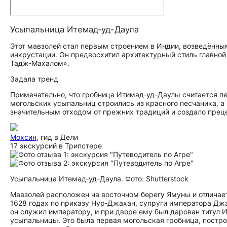
Усыпальница Итемад‑уд-Даула
Этот мавзолей стал первым строением в Индии, возведённы
инкрустации. Он предвосхитил архитектурный стиль главной
Тадж‑Махалом».
Задала тренд
Примечательно, что гробница Итимад‑уд-Даулы считается пе
могольских усыпальниц строились из красного песчаника, а
значительным отходом от прежних традиций и создало прец
Мохсин
, гид в Дели
17 экскурсий в Трипстере
Усыпальница Итемад‑уд-Даула. Фото: Shutterstock
Мавзолей расположен на восточном берегу Ямуны и отличает
1628 годах по приказу Нур‑Джахан, супруги императора Джа
он служил императору, и при дворе ему был дарован титул 
усыпальницы. Это была первая могольская гробница, построе