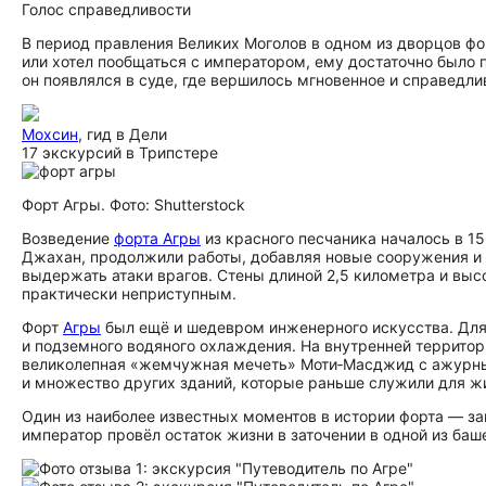
Голос справедливости
В период правления Великих Моголов в одном из дворцов фо
или хотел пообщаться с императором, ему достаточно было п
он появлялся в суде, где вершилось мгновенное и справедли
Мохсин
, гид в Дели
17 экскурсий в Трипстере
Форт Агры. Фото: Shutterstock
Возведение
форта Агры
из красного песчаника началось в 15
Джахан, продолжили работы, добавляя новые сооружения и у
выдержать атаки врагов. Стены длиной 2,5 километра и выс
практически неприступным.
Форт
Агры
был ещё и шедевром инженерного искусства. Для
и подземного водяного охлаждения. На внутренней террито
великолепная «жемчужная мечеть» Моти‑Масджид с ажурным
и множество других зданий, которые раньше служили для жи
Один из наиболее известных моментов в истории форта — з
император провёл остаток жизни в заточении в одной из баш