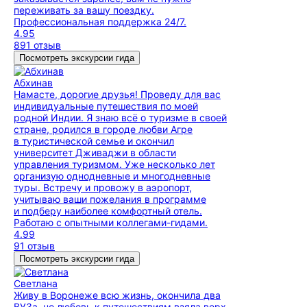
переживать за вашу поездку.
Профессиональная поддержка 24/7.
4.95
891 отзыв
Посмотреть экскурсии гида
Абхинав
Намасте, дорогие друзья! Проведу для вас
индивидуальные путешествия по моей
родной Индии. Я знаю всё о туризме в своей
стране, родился в городе любви Агре
в туристической семье и окончил
университет Дживаджи в области
управления туризмом. Уже несколько лет
организую однодневные и многодневные
туры. Встречу и провожу в аэропорт,
учитываю ваши пожелания в программе
и подберу наиболее комфортный отель.
Работаю с опытными коллегами-гидами.
4.99
91 отзыв
Посмотреть экскурсии гида
Светлана
Живу в Воронеже всю жизнь, окончила два
ВУЗа, но любовь к путешествиям взяла верх.