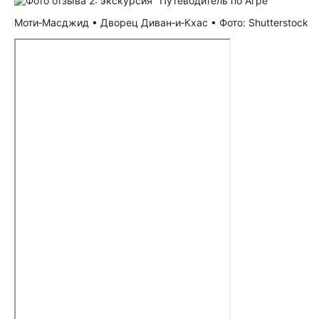
Моти‑Масджид • Дворец Диван‑и‑Кхас • Фото: Shutterstock