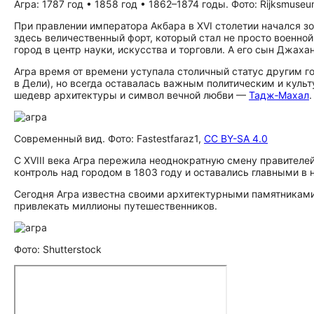
Агра: 1787 год • 1858 год • 1862–1874 годы. Фото: Rijksmuse
При правлении императора Акбара в XVI столетии начался зо
здесь величественный форт, который стал не просто военно
город в центр науки, искусства и торговли. А его сын Джа
Агра время от времени уступала столичный статус другим г
в Дели), но всегда оставалась важным политическим и куль
шедевр архитектуры и символ вечной любви —
Тадж‑Махал
Современный вид. Фото: Fastestfaraz1,
CC BY-SA 4.0
С XVIII века Агра пережила неоднократную смену правителей
контроль над городом в 1803 году и оставались главными в 
Сегодня Агра известна своими архитектурными памятниками
привлекать миллионы путешественников.
Фото: Shutterstock