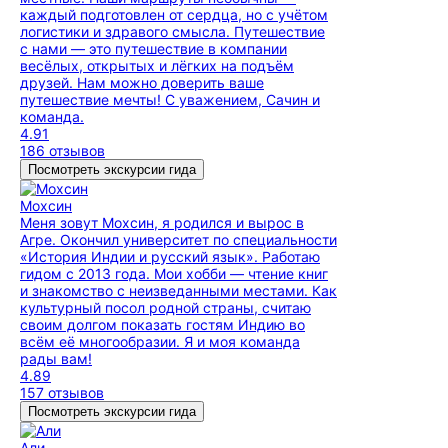
каждый подготовлен от сердца, но с учётом
логистики и здравого смысла. Путешествие
с нами — это путешествие в компании
весёлых, открытых и лёгких на подъём
друзей. Нам можно доверить ваше
путешествие мечты! С уважением, Сачин и
команда.
4.91
186 отзывов
Посмотреть экскурсии гида
Мохсин
Меня зовут Мохсин, я родился и вырос в
Агре. Окончил университет по специальности
«История Индии и русский язык». Работаю
гидом с 2013 года. Мои хобби — чтение книг
и знакомство с неизведанными местами. Как
культурный посол родной страны, считаю
своим долгом показать гостям Индию во
всём её многообразии. Я и моя команда
рады вам!
4.89
157 отзывов
Посмотреть экскурсии гида
Али