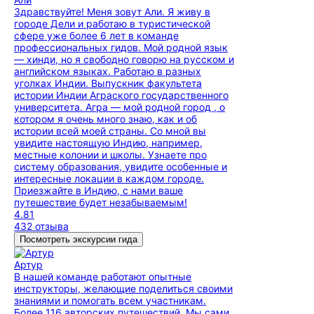
Здравствуйте! Меня зовут Али. Я живу в
городе Дели и работаю в туристической
сфере уже более 6 лет в команде
профессиональных гидов. Мой родной язык
— хинди, но я свободно говорю на русском и
английском языках. Работаю в разных
уголках Индии. Выпускник факультета
истории Индии Аграского государственного
университета. Агра — мой родной город , о
котором я очень много знаю, как и об
истории всей моей страны. Со мной вы
увидите настоящую Индию, например,
местные колонии и школы. Узнаете про
систему образования, увидите особенные и
интересные локации в каждом городе.
Приезжайте в Индию, с нами ваше
путешествие будет незабываемым!
4.81
432 отзыва
Посмотреть экскурсии гида
Артур
В нашей команде работают опытные
инструкторы, желающие поделиться своими
знаниями и помогать всем участникам.
Более 116 авторских путешествий. Мы сами