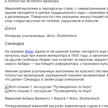
а полностью из белого мрамора.
Мавзолей выполнен в персидском стиле, с симметричными э
здание находится в центре традиционного сада с каналами и
а детализация. Поверхности стен украшены инкрустацией п
узор создан вручную из топазов, сердоликов и ониксов.
Интерьер усыпальницы. Фото: Shutterstock
Сикандра
На окраине
Агры
, вдали от её шумной жизни, находится ещ
началось ещё при жизни императора в 1605 году, а закончи
на другие гробницы Индии: она сочетает исламские, индуис
самого Акбара — настоящего реформатора, сторонника культ
Нижние уровни усыпальницы выполнены из красного песчани
полностью мраморный, украшенный тонкими орнаментами. В о
что делает Сикандру в своём роде уникальной.
Мавзолей Акбара Великого • Ворота • Фото: Shutterstock
Пятиуровневый мавзолей окружён живописным садом в стиле