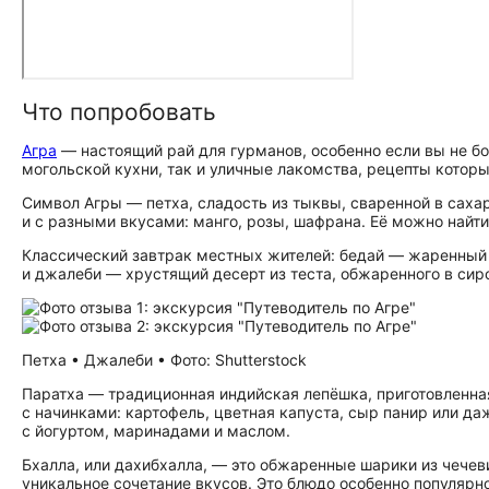
Что попробовать
Агра
— настоящий рай для гурманов, особенно если вы не б
могольской кухни, так и уличные лакомства, рецепты которы
Символ Агры — петха, сладость из тыквы, сваренной в саха
и с разными вкусами: манго, розы, шафрана. Её можно найти
Классический завтрак местных жителей: бедай — жаренный
и джалеби — хрустящий десерт из теста, обжаренного в сироп
Петха • Джалеби • Фото: Shutterstock
Паратха — традиционная индийская лепёшка, приготовленная
с начинками: картофель, цветная капуста, сыр панир или да
с йогуртом, маринадами и маслом.
Бхалла, или дахибхалла, — это обжаренные шарики из чечеви
уникальное сочетание вкусов. Это блюдо особенно популярн