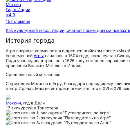
Мохсин
Гид в Индии
⭐
4.9
157 отзывов
Как культурный посол Индии, считает своим долгом показать
История города
Агра впервые упоминается в древнеиндийском эпосе «Махабх
современной
Агры
началась в 1504 году, когда султан Сикан
Лоди унаследовал трон, но в 1526 году потерпел поражение 
правления Великих Моголов в Индии.
Средневековый мегаполис
С приходом Моголов в Агру, благодаря персидскому влияни
центр Ирана). Многие историки отмечают, что в XVI и XVII в
Мохсин
, гид в Дели
17 экскурсий в Трипстере