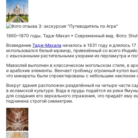
1860–1870 годы. Тадж‑Махал • Современный вид. Фото: Shut
Возведение
Тадж‑Махала
началось в 1631 году и длилось 17
использовался белый мрамор, привезённый со всего Индийск
с изысканными растительными узорами из перламутра и полу
Мавзолей выполнен в классическом могольском стиле, в арх
и арабские элементы. Венчает гробницу огромный купол вы
что минареты были спроектированы с небольшим наклоном н
Вокруг здания расположен разделённый на четыре части сад
в исламской культуре. Вода в пруды подаётся из реки Ямуны
для создания его зеркального отражения, что придаёт ему е
подчинена строгой симметрии.