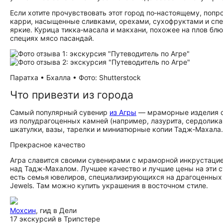
Если хотите прочувствовать этот город по‑настоящему, попр
карри, насыщенные сливками, орехами, сухофруктами и спец
яркие. Курица тикка‑масала и макхани, похожее на плов бл
специях мясо пасандай.
Паратха • Бхалла • Фото: Shutterstock
Что привезти из города
Самый популярный сувенир
из Агры
— мраморные изделия с
из полудрагоценных камней (например, лазурита, сердолика
шкатулки, вазы, тарелки и миниатюрные копии Тадж‑Махала.
Прекрасное качество
Агра славится своими сувенирами с мраморной инкрустацие
над Тадж‑Махалом. Лучшее качество и лучшие цены на эти сув
есть семья ювелиров, специализирующихся на драгоценных 
Jewels. Там можно купить украшения в восточном стиле.
Мохсин
, гид в Дели
17 экскурсий в Трипстере