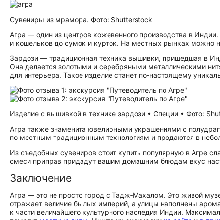
Сувениры из мрамора. Фото: Shutterstock
Агра — один из центров кожевенного производства в Индии.
и кошельков до сумок и курток. На местных рынках можно н
Зардози — традиционная техника вышивки, пришедшая в Инд
Она делается золотыми и серебряными металлическими нитя
для интерьера. Такое изделие станет по‑настоящему уника
Изделие с вышивкой в технике зардози • Специи • Фото: Shut
Агра также знаменита ювелирными украшениями с полудра
по местным традиционным технологиям и продаются в небо
Из съедобных сувениров стоит купить популярную в Агре сла
смеси приправ придадут вашим домашним блюдам вкус нас
Заключение
Агра — это не просто город с Тадж‑Махалом. Это живой муз
отражает величие былых империй, а улицы наполнены аромат
к части величайшего культурного наследия Индии. Максимал