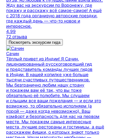
Жду вас на экскурсии по Воронежу, где
покажу и расскажу всё самое-самое! А ещё
с 2018 года организую авторские поездки,
где каждый день — что-то новое и
интересное.
4.99
72 отзыва
Посмотреть экскурсии гида
Сачин
Тёплый привет из Индии! Я Сачин,
лицензированный русскоговорящий гид
и представитель команды лучших гидов
в Индии. В нашей копилке уже больше
тысячи счастливых путешественников.
Мы безгранично любим нашу страну
и покажем вам её так, что вы тоже
обязательно её полюбите. Мы слушаем
и слышим все ваши пожелания — и если это
возможно, то обязательно исполняем (а
порой — даже когда невозможно). Ваш
комфорт и безопасность для нас на первом
месте. Мы покажем самые интересные
места, лучшие рестораны и гостиницы, а ещё
расскажем фишки, о которых знают только
местные. Наши маршруты необычны —