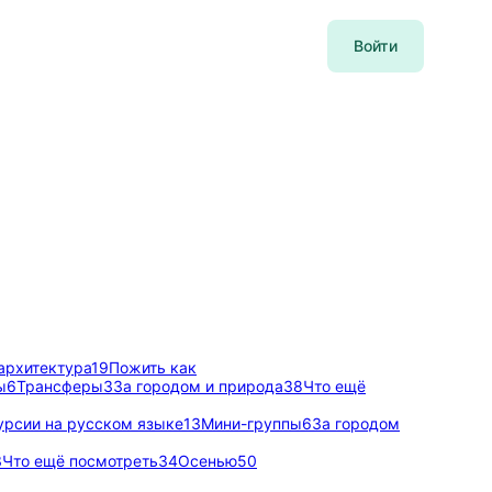
Войти
архитектура
19
Пожить как
ы
6
Трансферы
3
За городом и природа
38
Что ещё
урсии на русском языке
13
Мини-группы
6
За городом
3
Что ещё посмотреть
34
Осенью
50