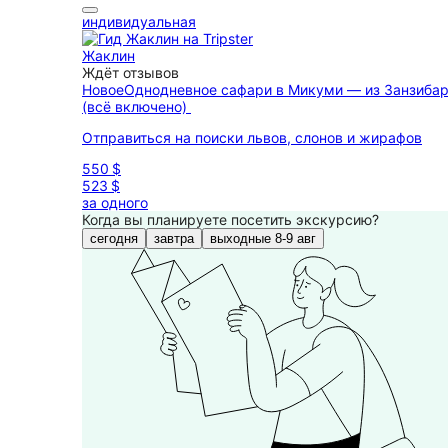
индивидуальная
Жаклин
Ждёт отзывов
Новое
Однодневное сафари в Микуми — из Занзиба
(всё включено)
Отправиться на поиски львов, слонов и жирафов
550 $
523 $
за одного
Когда вы планируете посетить экскурсию?
сегодня
завтра
выходные 8-9 авг