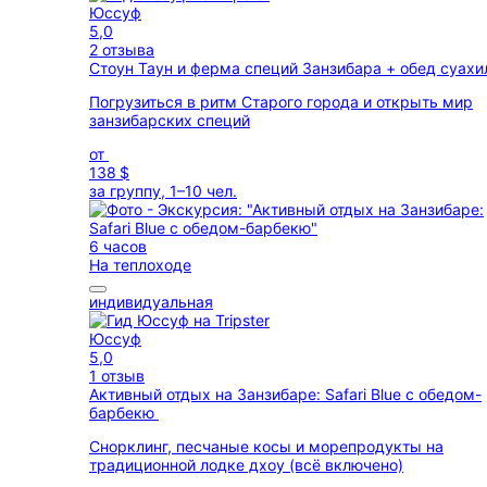
Юссуф
5,0
2 отзыва
Стоун Таун и ферма специй Занзибара + обед суах
Погрузиться в ритм Старого города и открыть мир
занзибарских специй
от
138 $
за группу, 1–10 чел.
6 часов
На теплоходе
индивидуальная
Юссуф
5,0
1 отзыв
Активный отдых на Занзибаре: Safari Blue с обедом-
барбекю
Снорклинг, песчаные косы и морепродукты на
традиционной лодке дхоу (всё включено)