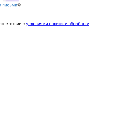
р письма
💎
ответствии c
условиями политики обработки