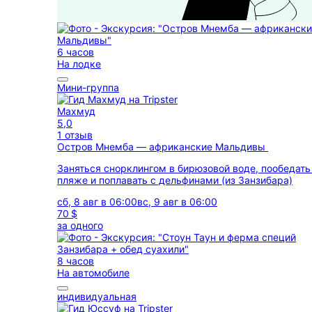
6 часов
На лодке
Мини-группа
Махмуд
5,0
1 отзыв
Остров Мнемба — африканские Мальдивы
Заняться снорклингом в бирюзовой воде, пообедать
пляже и поплавать с дельфинами (из Занзибара)
сб, 8 авг в 06:00
вс, 9 авг в 06:00
70 $
за одного
8 часов
На автомобиле
индивидуальная