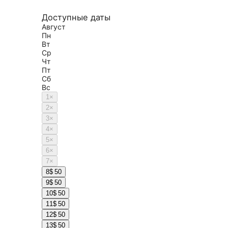
Доступные даты
Август
Пн
Вт
Ср
Чт
Пт
Сб
Вс
1
×
2
×
3
×
4
×
5
×
6
×
7
×
8
$ 50
9
$ 50
10
$ 50
11
$ 50
12
$ 50
13
$ 50