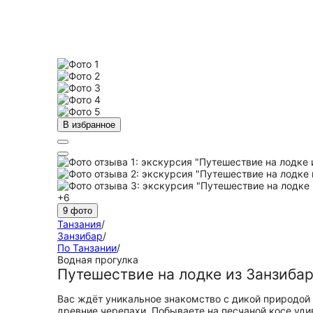
В избранное
+6
9 фото
Танзания
/
Занзибар
/
По Танзании
/
Водная прогулка
Путешествие на лодке из Занзибар
Вас ждёт уникальное знакомство с дикой природой 
древние черепахи. Побываете на песчаной косе уди