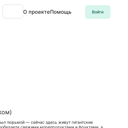
О проекте
Помощь
Войти
ком)
 был тюрьмой — сейчас здесь живут гигантские
 Пообедаете свежими морепродуктами и фруктами, а