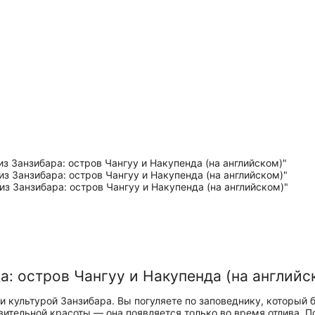
а: остров Чангуу и Накупенда (на английс
и культурой Занзибара. Вы погуляете по заповеднику, который
вительной красоты — она появляется только во время отлива.