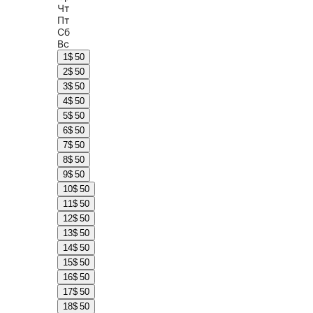
Чт
Пт
Сб
Вс
1
$ 50
2
$ 50
3
$ 50
4
$ 50
5
$ 50
6
$ 50
7
$ 50
8
$ 50
9
$ 50
10
$ 50
11
$ 50
12
$ 50
13
$ 50
14
$ 50
15
$ 50
16
$ 50
17
$ 50
18
$ 50