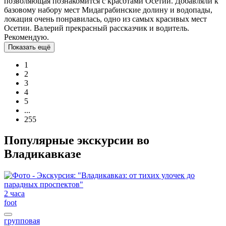
позволяющая познакомится с красотами Осетии. Добавляли к
базовому набору мест Мидаграбинские долину и водопады,
локация очень понравилась, одно из самых красивых мест
Осетии. Валерий прекрасный рассказчик и водитель.
Рекомендую.
Показать ещё
1
2
3
4
5
...
255
Популярные экскурсии во
Владикавказе
2 часа
foot
групповая