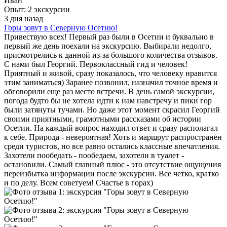
Иван
Опыт: 2 экскурсии
3 дня назад
Горы зовут в Северную Осетию!
Привествую всех! Первый раз были в Осетии и буквально в
первый же день поехали на экскурсию. Выбирали недолго,
присмотрелись к данной из-за большого количества отзывов.
С нами был Георгий. Первоклассный гид и человек!
Приятный и живой, сразу показалось, что человеку нравится
этим заниматься) Заранее позвонил, назначил точное время и
обговорили еще раз место встречи. В день самой экскурсии,
погода будто бы не хотела идти к нам навстречу и пики гор
были затянуты тучами. Но даже этот момент скрасил Георгий
своими приятными, грамотными рассказами об истории
Осетии. На каждый вопрос находил ответ и сразу располагал
к себе. Природа - невероятная! Хоть и маршрут распространен
среди туристов, но все равно остались классные впечатления.
Захотели пообедать - пообедаем, захотели в туалет -
остановили. Самый главный плюс - это отсутствие ощущения
переизбытка информации после экскурсии. Все четко, кратко
и по делу. Всем советуем! Счастье в горах)