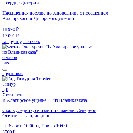
в сердце Дигории
Насыщенная поездка по заповеднику с посещением
Алагирского и Дигорского ущелий
18 990 ₽
17 091 ₽
за группу, 1–6 чел.
6 часов
bus
групповая
Тимур
5,0
7 отзывов
В Алагирское ущелье — из Владикавказа
Скалы, ледник, святыни и символы Северной
Осетии — за один день
чт, 6 авг в 10:00
пт, 7 авг в 10:00
3500 ₽