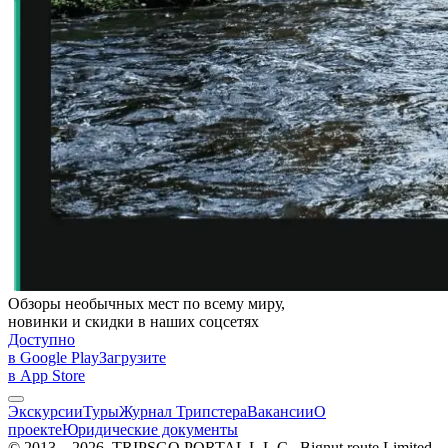
Обзоры необычных мест по всему миру,
новинки и скидки в наших соцсетях
Доступно
в Google Play
Загрузите
в App Store
Экскурсии
Туры
Журнал Трипстера
Вакансии
О
проекте
Юридические документы
© 2013—2026, TRIPSGO PORTAL L.L.C., Bignut route Limited