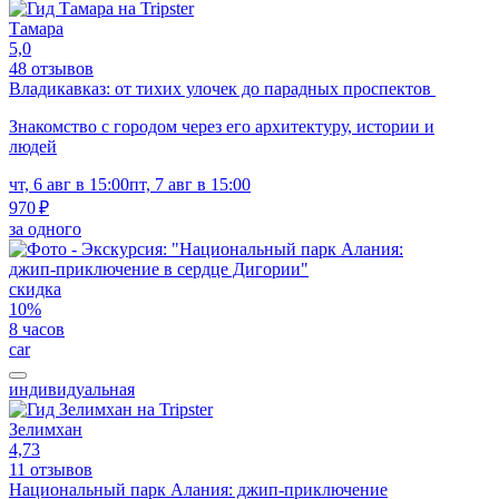
Тамара
5,0
48 отзывов
Владикавказ: от тихих улочек до парадных проспектов
Знакомство с городом через его архитектуру, истории и
людей
чт, 6 авг в 15:00
пт, 7 авг в 15:00
970 ₽
за одного
скидка
10%
8 часов
car
индивидуальная
Зелимхан
4,73
11 отзывов
Национальный парк Алания: джип-приключение