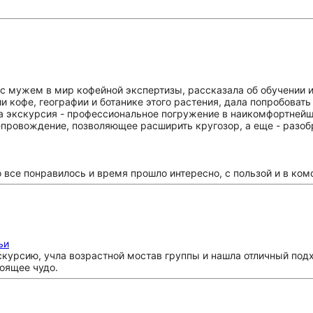
 с мужем в мир кофейной экспертизы, рассказала об обучении и
и кофе, географии и ботанике этого растения, дала попробова
а экскурсия - профессиональное погружение в наикомфортней
ровождение, позволяющее расширить кругозор, а еще - разобр
о все понравилось и время прошло интересно, с пользой и в ко
ьи
скурсию, учла возрастной мостав группы и нашла отличный подх
оящее чудо.