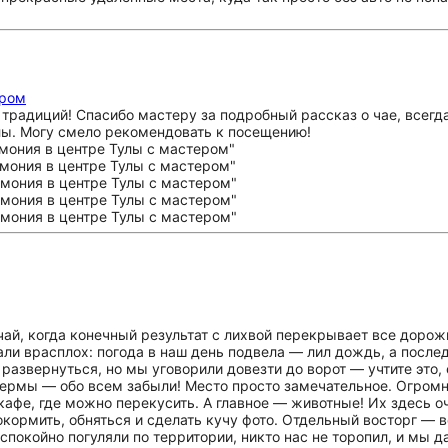
ером
радиций! Спасибо мастеру за подробный рассказ о чае, всегда 
лы. Могу смело рекомендовать к посещению!
чай, когда конечный результат с лихвой перекрывает все дорож
тали врасплох: погода в наш день подвела — лил дождь, а после
развернуться, но мы уговорили довезти до ворот — учтите это,
ермы — обо всем забыли! Место просто замечательное. Огромн
афе, где можно перекусить. А главное — животные! Их здесь оч
покормить, обняться и сделать кучу фото. Отдельный восторг —
покойно погуляли по территории, никто нас не торопил, и мы 