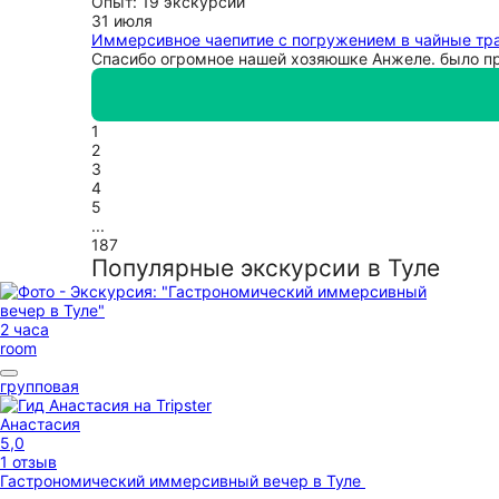
Опыт: 19 экскурсий
31 июля
Иммерсивное чаепитие с погружением в чайные тр
Спасибо огромное нашей хозяюшке Анжеле. было при
1
2
3
4
5
...
187
Популярные экскурсии в Туле
2 часа
room
групповая
Анастасия
5,0
1 отзыв
Гастрономический иммерсивный вечер в Туле