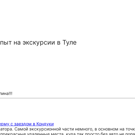
пыт на экскурсии в Туле
ина!!!
ерму с заездом в Кондуки
тора. Самой экскурсионной части немного, в основном на точк
прекрасные удаленные места, куда так просто без авто не поп