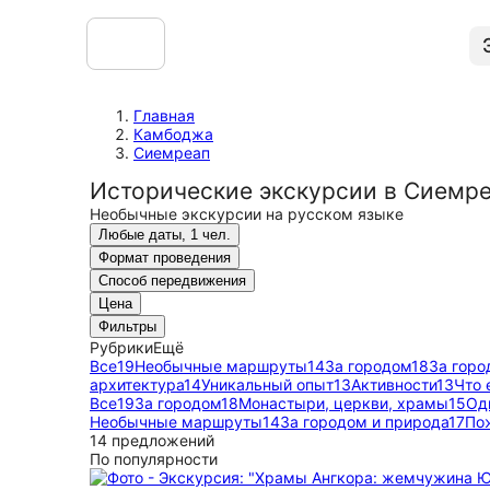
Главная
Камбоджа
Сиемреап
Исторические экскурсии в Сиемр
Необычные экскурсии на русском языке
Любые даты, 1 чел.
Формат проведения
Способ передвижения
Цена
Фильтры
Рубрики
Ещё
Все
19
Необычные маршруты
14
За городом
18
За горо
архитектура
14
Уникальный опыт
13
Активности
13
Что 
Все
19
За городом
18
Монастыри, церкви, храмы
15
Од
Необычные маршруты
14
За городом и природа
17
По
14 предложений
По популярности