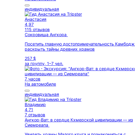
индивидуальная
Анастасия
4,97
115 отзывов
Сокровища Ангкора
Посетить главную достопримечательность Камбодж
раскрыть тайны древних храмов
257 $
за группу, 1–7 чел.
7 часов
На автомобиле
индивидуальная
Владимир
4,71
7 отзывов
Ангкор-Ват: в сердце Кхмерской цивилизации — из
Сиемреапа
Увидеть храмы Малого круга и познакомиться с