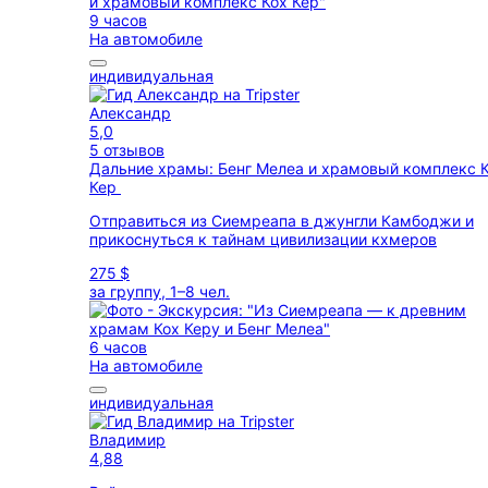
9 часов
На автомобиле
индивидуальная
Александр
5,0
5 отзывов
Дальние храмы: Бенг Мелеа и храмовый комплекс 
Кер
Отправиться из Сиемреапа в джунгли Камбоджи и
прикоснуться к тайнам цивилизации кхмеров
275 $
за группу, 1–8 чел.
6 часов
На автомобиле
индивидуальная
Владимир
4,88