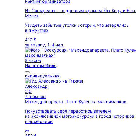
Рейтинг организатора
Из Сиемреапа — к древним храмам Кох Керу и Бенг
Мелеа
Увидеть забытые уголки истории, что затерялись
в джунглях
410 $
за группу, 1–4 чел.
8 часов
На автомобиле
индивидуальная
Александр
5,0
7 отзывов
Махендрапарвата. Плато Кулен на максималках
Почувствовать себя первооткрывателем
на эксклюзивной мотоэкскурсии в город историков
и археологов
от
453 $