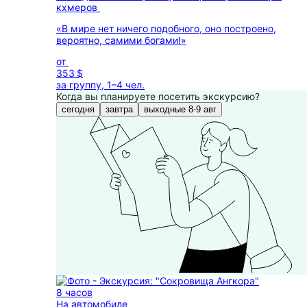
кхмеров
«В мире нет ничего подобного, оно построено,
вероятно, самими богами!»
от
353 $
за группу, 1–4 чел.
Когда вы планируете посетить экскурсию?
сегодня
завтра
выходные 8-9 авг
8 часов
На автомобиле