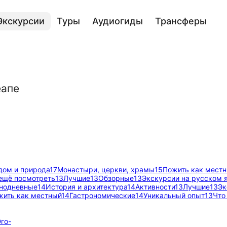
Экскурсии
Туры
Аудиогиды
Трансферы
еапе
дом и природа
17
Монастыри, церкви, храмы
15
Пожить как мест
ещё посмотреть
13
Лучшие
13
Обзорные
13
Экскурсии на русском 
нодневные
14
История и архитектура
14
Активности
13
Лучшие
13
Эк
жить как местный
14
Гастрономические
14
Уникальный опыт
13
Что