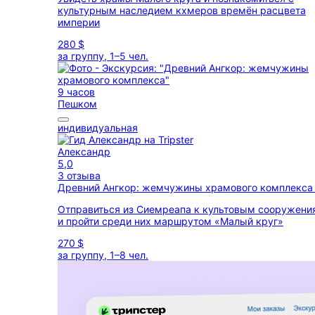
культурным наследием кхмеров времён расцвета
империи
280 $
за группу, 1–5 чел.
9 часов
Пешком
индивидуальная
Александр
5,0
3 отзыва
Древний Ангкор: жемчужины храмового комплекс
Отправиться из Сиемреапа к культовым сооружени
и пройти среди них маршрутом «Малый круг»
270 $
за группу, 1–8 чел.