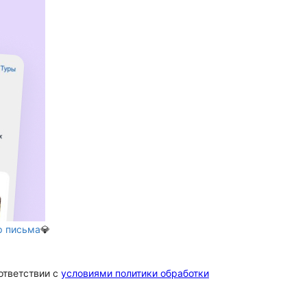
р письма
💎
ответствии c
условиями политики обработки