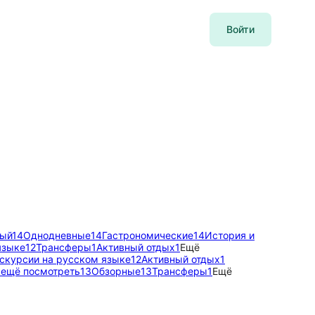
Войти
ный
14
Однодневные
14
Гастрономические
14
История и
языке
12
Трансферы
1
Активный отдых
1
Ещё
скурсии на русском языке
12
Активный отдых
1
 ещё посмотреть
13
Обзорные
13
Трансферы
1
Ещё