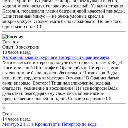
поток туристов. В целом всё понравилось: кушали вкусно,
ходили много, воздух головокружительный. Узнали историю
Карелии, порадовали глазки безграничной красотой природы.
Единственный минус — не очень удобные кресла в
микроавтобусе, столько ехать было сложновато. Но оно того
однозначно стоит!!!
Евгения
Опыт: 3 экскурсии
13 часов назад
Автомобильная экскурсия в Петергоф и Ораниенбаум
Хотите легко и интересно получить материал, то вам к Веде!
Посетили с ней Петергофе и Ораниенбаум. Петергоф , если
вы еще там не были, нужен обязательно. После слов Веды
испытаете гордость за мастеров Отчизны! В Ораниенбауме
были впервые. Восторг! Тишина,великолепие, зеленая
благодать, уединение и восхищение! На все вопросы Веды
дала ответ, благодаря чему сложилось вполне ясное
представление о нашей истории. Спасибо огромное !!!!
Е
Егор
14 часов назад
Мегатур 2 в 1: в Кронштадт и Петергоф по воде