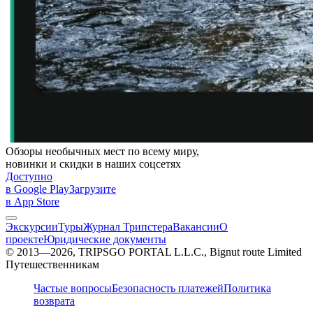
Обзоры необычных мест по всему миру,
новинки и скидки в наших соцсетях
Доступно
в Google Play
Загрузите
в App Store
Экскурсии
Туры
Журнал Трипстера
Вакансии
О
проекте
Юридические документы
© 2013—2026, TRIPSGO PORTAL L.L.C., Bignut route Limited
Путешественникам
Частые вопросы
Безопасность платежей
Политика
возврата