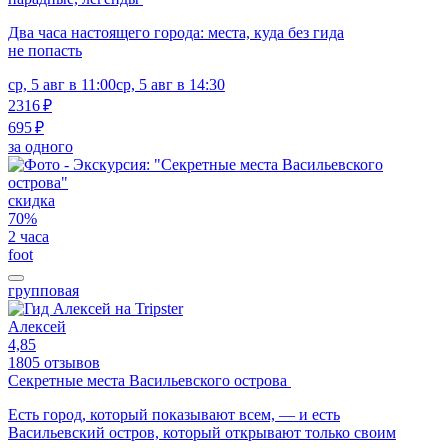
Два часа настоящего города: места, куда без гида
не попасть
ср, 5 авг в 11:00
ср, 5 авг в 14:30
2316 ₽
695 ₽
за одного
скидка
70%
2 часа
foot
групповая
Алексей
4,85
1805 отзывов
Секретные места Васильевского острова
Есть город, который показывают всем, — и есть
Васильевский остров, который открывают только своим