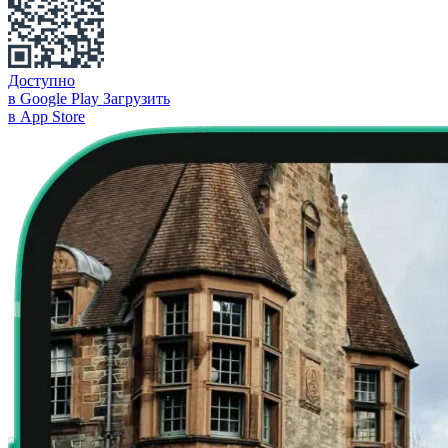
Доступно
в Google Play
Загрузить
в App Store