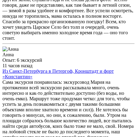
говоря, даже не представляю, как там бывает в летний сезон,
— зимой в разы удобнее и комфортнее. Все успели осмотреть,
никуда не торопились, мама осталась в полном восторге.
Спасибо за прекрасно организованную поездку! Всем, кто
хочет увидеть Царское Село без толп и очередей, очень
советую выбирать именно холодное время года — оно того
стоит.
Анна
Опыт: 6 экскурсий
11 часов назад
Из Санкт-Петербурга в Петергоф, Кронштадт и форт
«Константин»
Сама эксурсия понравилась: экскурсовод Мария на
протяжении всей экскурсии рассказывала много, очень
интересно и как-то действительно доступно (без воды, но
очень емко). Маршрут тоже продуман четко: для того, чтобы
успеть за день познакомиться с двумя такими большими
объектами вполне хватило времени и сил)). Не хотелось бы
говорить о минусах, но они, к сожалению, были. Утром на
площади собралось большое количество людей, все пытались
найти среди автобусов, коих было тоже не мало, свой. Номера
на лобовой стекле не было до последнего момента, наш