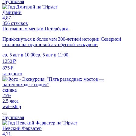
групповая
Дмитрий
4,87
856 отзывов
По главным местам Петербурга
Прикоснуться к более чем 300-летней истории Северной
столицы на групповой автобусной экскурсии
ср, 5 авг в 10:00
ср, 5 авг в 11:00
1250 ₽
875 ₽
за одного
скидка
25%
2,5 часа
watership
групповая
Невский Фарватер
4,71