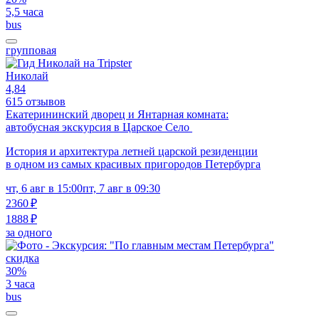
5,5 часа
bus
групповая
Николай
4,84
615 отзывов
Екатерининский дворец и Янтарная комната:
автобусная экскурсия в Царское Село
История и архитектура летней царской резиденции
в одном из самых красивых пригородов Петербурга
чт, 6 авг в 15:00
пт, 7 авг в 09:30
2360 ₽
1888 ₽
за одного
скидка
30%
3 часа
bus