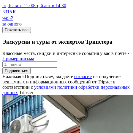
чт, 6 авг в 11:00
чт, 6 авг в 14:30
3315 ₽
995 ₽
за одного
Показать все
Экскурсии и туры от экспертов Трипстера
Классные места, скидки и интересные события у вас в почте ·
Пример письма
Подписаться
Нажимая «Подписаться», вы даете
согласие
на получение
рекламных и информационных сообщений от Tripster в
соответствии c
условиями политики обработки персональных
данных
Tripster