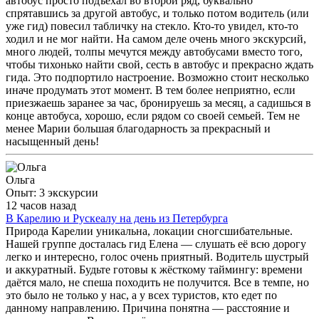
автобус просто подъехал во второй ряд, буквально
спрятавшись за другой автобус, и только потом водитель (или
уже гид) повесил табличку на стекло. Кто-то увидел, кто-то
ходил и не мог найти. На самом деле очень много экскурсий,
много людей, толпы мечутся между автобусами вместо того,
чтобы тихонько найти свой, сесть в автобус и прекрасно ждать
гида. Это подпортило настроение. Возможно стоит несколько
иначе продумать этот момент. В тем более неприятно, если
приезжаешь заранее за час, бронируешь за месяц, а садишься в
конце автобуса, хорошо, если рядом со своей семьей. Тем не
менее Марии большая благодарность за прекрасный и
насыщенный день!
Ольга
Опыт: 3 экскурсии
12 часов назад
В Карелию и Рускеалу на день из Петербурга
Природа Карелии уникальна, локации сногсшибательные.
Нашей группе досталась гид Елена — слушать её всю дорогу
легко и интересно, голос очень приятный. Водитель шустрый
и аккуратный. Будьте готовы к жёсткому таймингу: времени
даётся мало, не спеша походить не получится. Все в темпе, но
это было не только у нас, а у всех туристов, кто едет по
данному направлению. Причина понятна — расстояние и