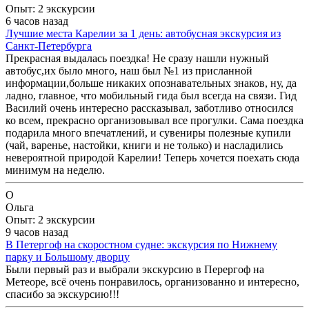
Опыт: 2 экскурсии
6 часов назад
Лучшие места Карелии за 1 день: автобусная экскурсия из
Санкт-Петербурга
Прекрасная выдалась поездка! Не сразу нашли нужный
автобус,их было много, наш был №1 из присланной
информации,больше никаких опознавательных знаков, ну, да
ладно, главное, что мобильный гида был всегда на связи. Гид
Василий очень интересно рассказывал, заботливо относился
ко всем, прекрасно организовывал все прогулки. Сама поездка
подарила много впечатлений, и сувениры полезные купили
(чай, варенье, настойки, книги и не только) и насладились
невероятной природой Карелии! Теперь хочется поехать сюда
минимум на неделю.
О
Ольга
Опыт: 2 экскурсии
9 часов назад
В Петергоф на скоростном судне: экскурсия по Нижнему
парку и Большому дворцу
Были первый раз и выбрали экскурсию в Перергоф на
Метеоре, всё очень понравилось, организованно и интересно,
спасибо за экскурсию!!!