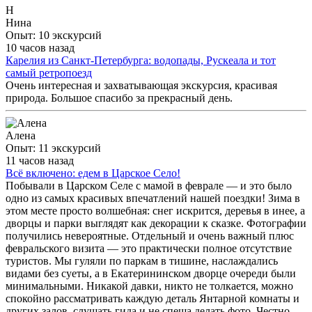
Н
Нина
Опыт: 10 экскурсий
10 часов назад
Карелия из Санкт-Петербурга: водопады, Рускеала и тот
самый ретропоезд
Очень интересная и захватывающая экскурсия, красивая
природа. Большое спасибо за прекрасный день.
Алена
Опыт: 11 экскурсий
11 часов назад
Всё включено: едем в Царское Село!
Побывали в Царском Селе с мамой в феврале — и это было
одно из самых красивых впечатлений нашей поездки! Зима в
этом месте просто волшебная: снег искрится, деревья в инее, а
дворцы и парки выглядят как декорации к сказке. Фотографии
получились невероятные. Отдельный и очень важный плюс
февральского визита — это практически полное отсутствие
туристов. Мы гуляли по паркам в тишине, наслаждались
видами без суеты, а в Екатерининском дворце очереди были
минимальными. Никакой давки, никто не толкается, можно
спокойно рассматривать каждую деталь Янтарной комнаты и
других залов, слушать гида и не спеша делать фото. Честно