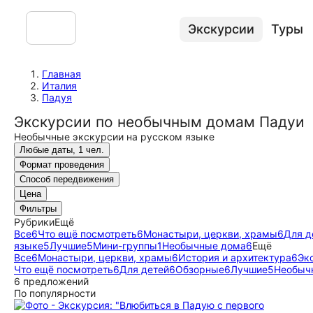
Экскурсии
Туры
Главная
Италия
Падуя
Экскурсии по необычным домам Падуи
Необычные экскурсии на русском языке
Любые даты, 1 чел.
Формат проведения
Способ передвижения
Цена
Фильтры
Рубрики
Ещё
Все
6
Что ещё посмотреть
6
Монастыри, церкви, храмы
6
Для д
языке
5
Лучшие
5
Мини-группы
1
Необычные дома
6
Ещё
Все
6
Монастыри, церкви, храмы
6
История и архитектура
6
Эк
Что ещё посмотреть
6
Для детей
6
Обзорные
6
Лучшие
5
Необыч
6 предложений
По популярности