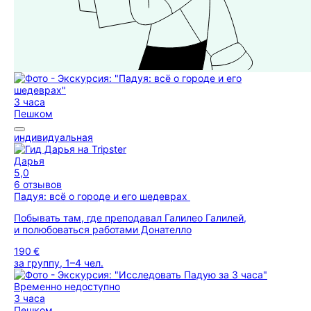
3 часа
Пешком
индивидуальная
Дарья
5,0
6 отзывов
Падуя: всё о городе и его шедеврах
Побывать там, где преподавал Галилео Галилей,
и полюбоваться работами Донателло
190 €
за группу, 1–4 чел.
Временно недоступно
3 часа
Пешком