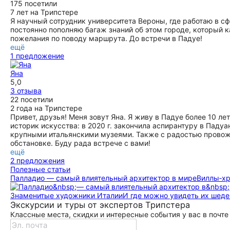
175 посетили
7 лет на Трипстере
Я научный сотрудник университета Вероны, где работаю в сф
постоянно пополняю багаж знаний об этом городе, который 
пожелания по поводу маршрута. До встречи в Падуе!
ещё
1 предложение
Яна
5,0
3 отзыва
22 посетили
2 года на Трипстере
Привет, друзья! Меня зовут Яна. Я живу в Падуе более 10 ле
историк искусства: в 2020 г. закончила аспирантуру в Паду
крупными итальянскими музеями. Также с радостью провож
обстановке. Буду рада встрече с вами!
ещё
2 предложения
Полезные статьи
Палладио — самый влиятельный архитектор в мире
Виллы‑хр
Знаменитые художники Италии
И где можно увидеть их шед
Экскурсии и туры от экспертов Трипстера
Классные места, скидки и интересные события у вас в почте