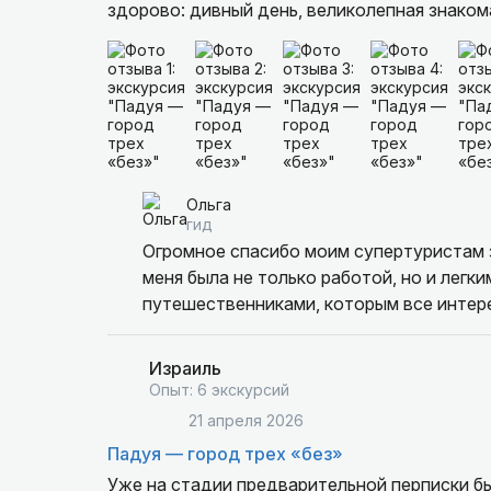
здорово: дивный день, великолепная знакома
сумасшедшие виды и достаточно гуманный 
увлекательно и очень душевно. Спасибо Оль
передать свое трепетное отношение к этом
За знакомство с дивными, очень атмосферн
Ольга
гид
Огромное спасибо моим супертуристам за
меня была не только работой, но и легк
путешественниками, которым все интер
Израиль
Опыт: 6 экскурсий
21 апреля 2026
Падуя — город трех «без»
Уже на стадии предварительной перписки бы