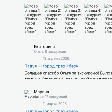
Ольга — очень интересный рассказчик, заря
основной экскурсии, Ольга предложила нам 
посетили.
Экскурсию одн
Екатерина
Опыт: 8 экскурсий
13 апреля 2026
Падуя — город трех «без»
Большое спасибо Ольге за экскурсию! Было 
тому же Ольга очень отзывчивый и внимател
прекрасный город! Обязательно вернемся!
Марина
Опыт: 12 экскурсий
11 марта 2026
Падуя — город трех «без»