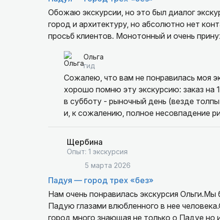
Обожаю экскурсии, но это был диалог экску
город и архитектуру, но абсолютно нет конт
просьб клиентов. Монотонный и очень прину
Ольга
гид
Сожалею, что вам не понравилась моя эк
хорошо помню эту экскурсию: заказ на 1
в субботу - рыночный день (везде толп
и, к сожалению, полное несовпадение ри
Щербина
Опыт: 1 экскурсия
5 марта 2026
Падуя — город трех «без»
Нам очень понравилась экскурсия Ольги.Мы 
Падую глазами влюбленного в нее человека
город,много знающая не только о Падуе,но и об истории Италии,гибкая в выборе маршрута,терпеливо