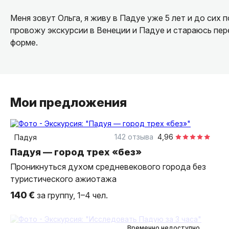
Меня зовут Ольга, я живу в Падуе уже 5 лет и до сих 
провожу экскурсии в Венеции и Падуе и стараюсь пер
форме.
Мои предложения
3,5 часа
пешком
индивидуальная
142 отзыва
4,96
Падуя
Падуя — город трех «без»
Проникнуться духом средневекового города без
туристического ажиотажа
140 €
за группу, 1–4 чел.
3 часа
пешком
индивидуальная
Временно недоступно