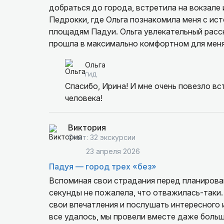
добраться до города, встретила на вокзале 
Педрокки, где Ольга познакомила меня с ист
площадям Падуи. Ольга увлекательный расск
прошла в максимально комфортном для меня 
привезти в подарок из Падуи, ответила на в
Ольга
хочет почувствовать этот чудесный город.
гид
Спасибо, Ирина! И мне очень повезло вс
человека!
Виктория
Опыт: 32 экскурсии
23 апреля 2026
Падуя — город трех «без»
Вспоминая свои страдания перед планировани
секунды не пожалела, что отважилась-таки.
свои впечатления и послушать интересного и
все удалось, мы провели вместе даже больш