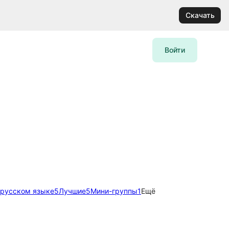
Скачать
Войти
 русском языке
5
Лучшие
5
Мини-группы
1
Ещё