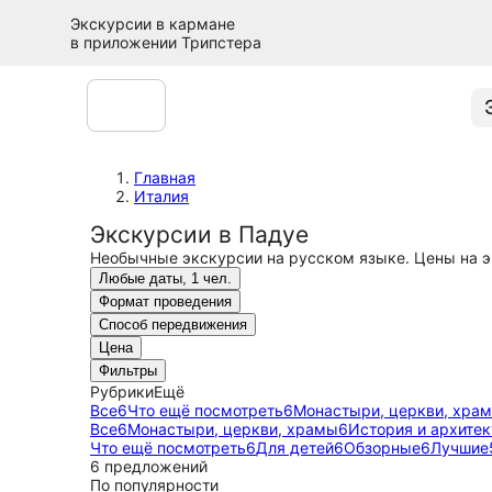
Экскурсии в кармане
в приложении Трипстера
Главная
Италия
Экскурсии в Падуе
Необычные экскурсии на русском языке. Цены на э
Любые даты, 1 чел.
Формат проведения
Способ передвижения
Цена
Фильтры
Рубрики
Ещё
Все
6
Что ещё посмотреть
6
Монастыри, церкви, хра
Все
6
Монастыри, церкви, храмы
6
История и архите
Что ещё посмотреть
6
Для детей
6
Обзорные
6
Лучшие
6 предложений
По популярности