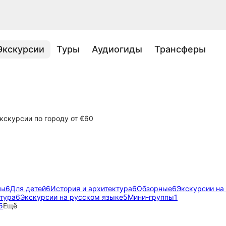
Экскурсии
Туры
Аудиогиды
Трансферы
кскурсии по городу от €60
мы
6
Для детей
6
История и архитектура
6
Обзорные
6
Экскурсии на
ктура
6
Экскурсии на русском языке
5
Мини-группы
1
5
Ещё