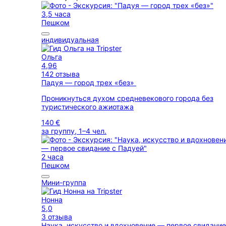
3,5 часа
Пешком
индивидуальная
Ольга
4,96
142 отзыва
Падуя — город трех «без»
Проникнуться духом средневекового города без
туристического ажиотажа
140 €
за группу, 1–4 чел.
2 часа
Пешком
Мини-группа
Нонна
5,0
3 отзыва
Наука, искусство и вдохновение — первое свидание