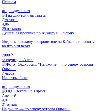
Пешком
индивидуальная
Дмитрий
4,86
29 отзывов
Душевная прогулка по Хужиру и Ольхону
Увидеть, как живут островитяне на Байкале, и понять,
во что они верят
7900 ₽
за группу, 1–3 чел.
7 часов
На автомобиле
индивидуальная
Алексей
4,9
21 отзыв
На джипе — по северу острова Ольхон