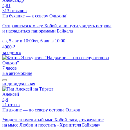
Александр
4,81
313 отзывов
На буханке — к северу Ольхона!
Отправиться к мысу Хобой, а по пути увидеть острова
и насладиться панорамами Байкала
ср, 5 авг в 10:00
чт, 6 авг в 10:00
4000 ₽
за одного
7 часов
На автомобиле
индивидуальная
Алексей
4,9
21 отзыв
На джипе — по северу острова Ольхон
Увидеть знаменитый мыс Хобой, загадать желание
на мысе Любви и посетить «Хранителя Байкала»