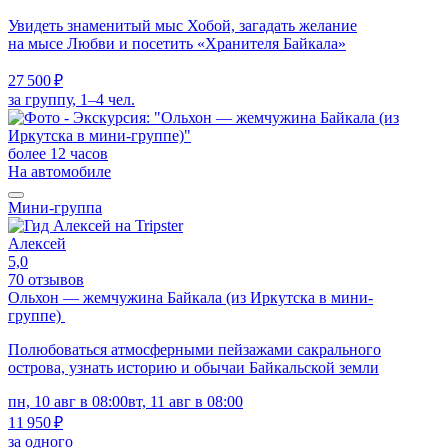
Увидеть знаменитый мыс Хобой, загадать желание
на мысе Любви и посетить «Хранителя Байкала»
27 500 ₽
за группу, 1–4 чел.
более 12 часов
На автомобиле
Мини-группа
Алексей
5,0
70 отзывов
Ольхон — жемчужина Байкала (из Иркутска в мини-
группе)
Полюбоваться атмосферными пейзажами сакрального
острова, узнать историю и обычаи Байкальской земли
пн, 10 авг в 08:00
вт, 11 авг в 08:00
11 950 ₽
за одного