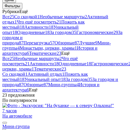
Фильтры
Рубрики
Ещё
Все
25
Со скидкой
1
Необычные маршруты
2
Активный
отдых
1
Что ещё посмотреть
21
Пожить как
местный
18
Активности
18
Уникальный
опыт
18
Однодневные
18
За городом
35
Гастрономические
29
За
городом и
природа
87
Перезагрузка
57
Обзорные
87
Лучшие
9
Мини-
группы
4
Монастыри, церкви, храмы
1
История и
архитектура
6
Тематические
23
Ещё
Все
25
Необычные маршруты
2
Что ещё
посмотреть
21
Активности
18
Однодневные
18
Гастрономические
церкви, храмы
1
Тематические
23
Со скидкой
1
Активный отдых
1
Пожить как
местный
18
Уникальный опыт
18
За городом
35
За городом и
природа
87
Обзорные
87
Мини-группы
4
История и
архитектура
6
Ещё
23 предложения
По популярности
7 часов
На автомобиле
Мини-группа