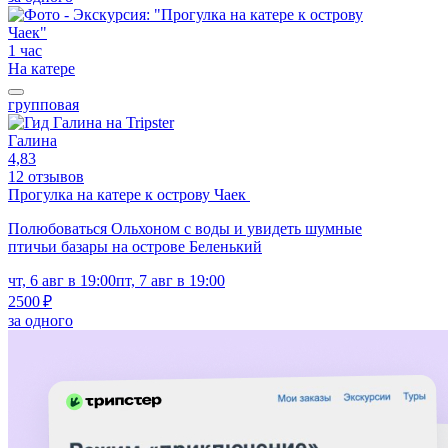
1 час
На катере
групповая
Галина
4,83
12 отзывов
Прогулка на катере к острову Чаек
Полюбоваться Ольхоном с воды и увидеть шумные
птичьи базары на острове Беленький
чт, 6 авг в 19:00
пт, 7 авг в 19:00
2500 ₽
за одного