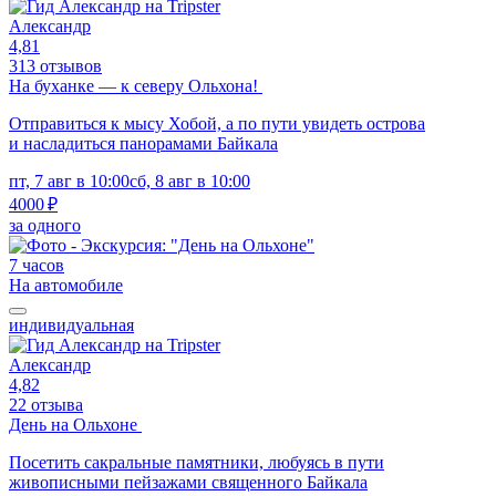
Александр
4,81
313 отзывов
На буханке — к северу Ольхона!
Отправиться к мысу Хобой, а по пути увидеть острова
и насладиться панорамами Байкала
пт, 7 авг в 10:00
сб, 8 авг в 10:00
4000 ₽
за одного
7 часов
На автомобиле
индивидуальная
Александр
4,82
22 отзыва
День на Ольхоне
Посетить сакральные памятники, любуясь в пути
живописными пейзажами священного Байкала