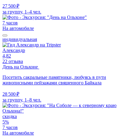
27 500 ₽
за группу, 1–4 чел.
7 часов
На автомобиле
индивидуальная
Александр
4,82
22 отзыва
День на Ольхоне
Посетить сакральные памятники, любуясь в пути
живописными пейзажами священного Байкала
28 500 ₽
за группу, 1–8 чел.
скидка
5%
7 часов
На автомобиле