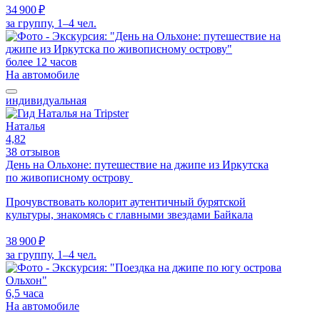
34 900 ₽
за группу, 1–4 чел.
более 12 часов
На автомобиле
индивидуальная
Наталья
4,82
38 отзывов
День на Ольхоне: путешествие на джипе из Иркутска
по живописному острову
Прочувствовать колорит аутентичный бурятской
культуры, знакомясь с главными звездами Байкала
38 900 ₽
за группу, 1–4 чел.
6,5 часа
На автомобиле