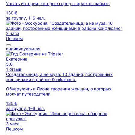
Узнать истории, которые город старается забыть
130 €
за группу, 1–6 чел.
2 часа
Пешком
индивидуальная
Екатерина
5,0
1 отзыв
Создательница, а не муза: 10 зданий, построенных
женщинами в районе Конфлюанс
Обнаружить в Лионе творения женщин, о которых
молчат путеводители
130 €
за группу, 1–6 чел.
3 часа
Пешком