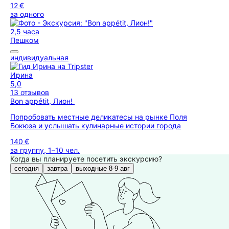
12 €
за одного
2,5 часа
Пешком
индивидуальная
Ирина
5,0
13 отзывов
Вon appétit, Лион!
Попробовать местные деликатесы на рынке Поля
Бокюза и услышать кулинарные истории города
140 €
за группу, 1–10 чел.
Когда вы планируете посетить экскурсию?
сегодня
завтра
выходные 8-9 авг