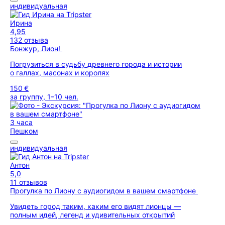
индивидуальная
Ирина
4,95
132 отзыва
Бонжур, Лион!
Погрузиться в судьбу древнего города и истории
о галлах, масонах и королях
150 €
за группу, 1–10 чел.
3 часа
Пешком
индивидуальная
Антон
5,0
11 отзывов
Прогулка по Лиону с аудиогидом в вашем смартфоне
Увидеть город таким, каким его видят лионцы —
полным идей, легенд и удивительных открытий