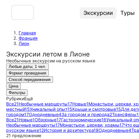
Экскурсии
Туры
Главная
Франция
Лион
Экскурсии летом в Лионе
Необычные экскурсии на русском языке
Любые даты, 1 чел.
Формат проведения
Способ передвижения
Цена
Фильтры
Рубрики
Ещё
Все
21
Необычные маршруты
17
Новые
1
Монастыри, церкви, х
местный
15
Уникальный опыт
15
Крыши и смотровые
15
Для дет
городом
17
Однодневные
4
За городом и природа
2
Трансферы
1
Все
21
Новые
1
Обзорные
17
Гастрономические
16
Уникальный оп
Необычные маршруты
17
Монастыри, церкви, храмы
17
Что ещ
русском языке
12
История и архитектура
18
Однодневные
4
Тр
21 предложение