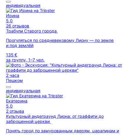
индивидуальная
Ирина
5,0
26 отзывов
Трабули Старого города
Прогуляться по средневековому Лиону — по земле
и под землёй
135 €
за группу, 1–7 чел.
2 часа
Пешком
индивидуальная
Екатерина
5,0
2 отзыва
Культурный андеграунд Лиона: от граффити до
заброшенной церкви
Понять город по замурованным дверям, царапинам и