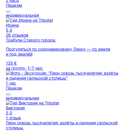
2 часа
Пешком
индивидуальная
Ирина
5,0
26 отзывов
Трабули Старого города
Прогуляться по средневековому Лиону — по земле
и под землёй
135 €
за группу, 1–7 чел.
1 час
Пешком
индивидуальная
Виктория
5,0
1 отзыв
Лион сквозь тысячелетия: взлёты и падения галльской
столицы