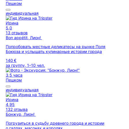
Пешком
индивидуальная
Ирина
5,0
13 отзывов
Вon appétit, Лион!
Попробовать местные деликатесы на рынке Поля
Бокюза и услышать кулинарные истории города
140 €
за группу, 1–10 чел.
3,5 часа
Пешком
индивидуальная
Ирина
4,95
132 отзыва
Бонжур, Лион!
Погрузиться в судьбу древнего города и истории
о галлах, масонах и королях