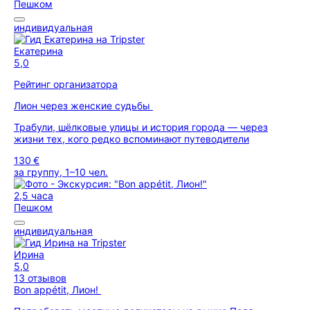
Пешком
индивидуальная
Екатерина
5,0
Рейтинг организатора
Лион через женские судьбы
Трабули, шёлковые улицы и история города — через
жизни тех, кого редко вспоминают путеводители
130 €
за группу, 1–10 чел.
2,5 часа
Пешком
индивидуальная
Ирина
5,0
13 отзывов
Вon appétit, Лион!