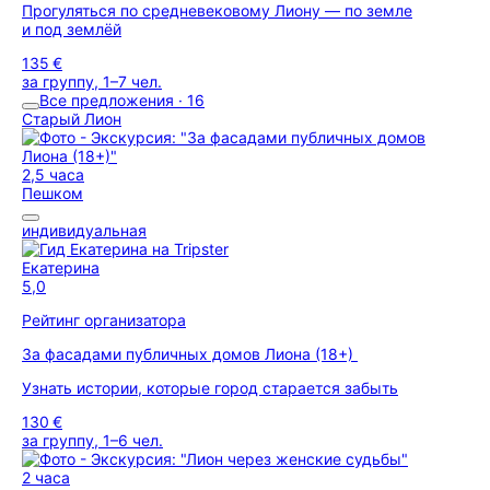
Прогуляться по средневековому Лиону — по земле
и под землёй
135 €
за группу, 1–7 чел.
Все предложения · 16
Старый Лион
2,5 часа
Пешком
индивидуальная
Екатерина
5,0
Рейтинг организатора
За фасадами публичных домов Лиона (18+)
Узнать истории, которые город старается забыть
130 €
за группу, 1–6 чел.
2 часа