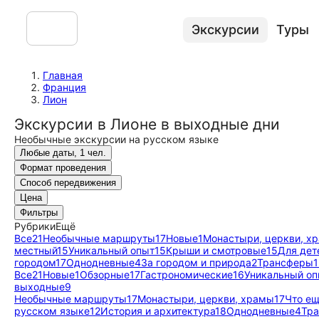
Экскурсии
Туры
Главная
Франция
Лион
Экскурсии в Лионе в выходные дни
Необычные экскурсии на русском языке
Любые даты, 1 чел.
Формат проведения
Способ передвижения
Цена
Фильтры
Рубрики
Ещё
Все
21
Необычные маршруты
17
Новые
1
Монастыри, церкви, х
местный
15
Уникальный опыт
15
Крыши и смотровые
15
Для дет
городом
17
Однодневные
4
За городом и природа
2
Трансферы
1
Все
21
Новые
1
Обзорные
17
Гастрономические
16
Уникальный оп
выходные
9
Необычные маршруты
17
Монастыри, церкви, храмы
17
Что ещ
русском языке
12
История и архитектура
18
Однодневные
4
Тр