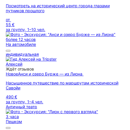
Посмотреть на исторический центр города глазами
путников прошлого
от
55 €
за группу, 1–10 чел.
более 12 часов
На автомобиле
индивидуальная
Алексей
Ждёт отзывов
Новое
Анси и озеро Бурже — из Лиона
Насыщенное путешествие по маршрутам исторической
Савойи
490 €
за группу, 1–4 чел.
Античный театр
3 часа
Пешком