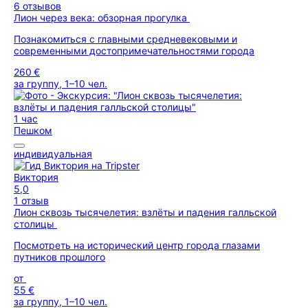
6 отзывов
Лион через века: обзорная прогулка
Познакомиться с главными средневековыми и
современными достопримечательностями города
260 €
за группу, 1–10 чел.
1 час
Пешком
индивидуальная
Виктория
5,0
1 отзыв
Лион сквозь тысячелетия: взлёты и падения галльской
столицы
Посмотреть на исторический центр города глазами
путников прошлого
от
55 €
за группу, 1–10 чел.