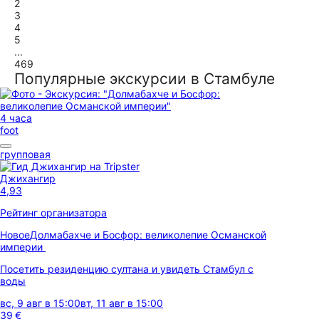
2
3
4
5
...
469
Популярные экскурсии в Стамбуле
4 часа
foot
групповая
Джихангир
4,93
Рейтинг организатора
Новое
Долмабахче и Босфор: великолепие Османской
империи
Посетить резиденцию султана и увидеть Стамбул с
воды
вс, 9 авг в 15:00
вт, 11 авг в 15:00
39 €