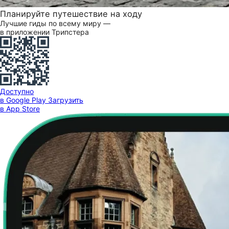
Планируйте путешествие на ходу
Лучшие гиды по всему миру —
в приложении Трипстера
Доступно
в Google Play
Загрузить
в App Store