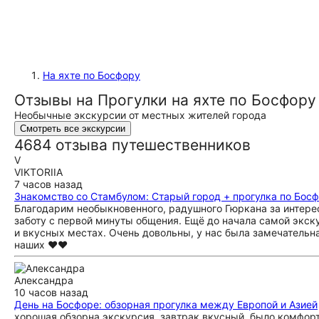
На яхте по Босфору
Отзывы на Прогулки на яхте по Босфору
Необычные экскурсии от местных жителей города
Смотреть все экскурсии
4684 отзыва путешественников
V
VIKTORIIA
7 часов назад
Знакомство со Стамбулом: Старый город + прогулка по Бос
Благодарим необыкновенного, радушного Гюркана за интерес
заботу с первой минуты общения. Ещё до начала самой эк
и вкусных местах. Очень довольны, у нас была замечательна
наших ❤️❤️
Александра
10 часов назад
День на Босфоре: обзорная прогулка между Европой и Азией
хорошая обзорна экскурсия, завтрак вкусный, было комфорт