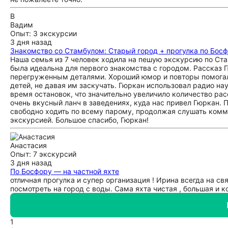
В
Вадим
Опыт: 3 экскурсии
3 дня назад
Знакомство со Стамбулом: Старый город + прогулка по Бос
Наша семья из 7 человек ходила на пешую экскурсию по Ст
была идеальна для первого знакомства с городом. Рассказ 
перегруженным деталями. Хороший юмор и повторы помогал
детей, не давая им заскучать. Гюркан использовал радио нау
время остановок, что значительно увеличило количество ра
очень вкусный ланч в заведениях, куда нас привел Гюркан.
свободно ходить по всему парому, продолжая слушать комм
экскурсией. Большое спасибо, Гюркан!
Анастасия
Опыт: 7 экскурсий
3 дня назад
По Босфору — на частной яхте
отличная прогулка и супер организация ! Ирина всегда на с
посмотреть на город с воды. Сама яхта чистая , большая и 
1