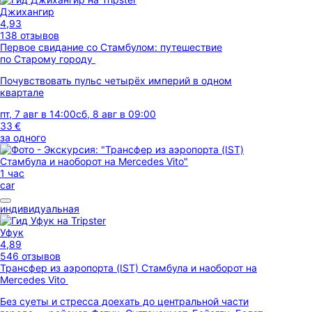
Джихангир
4,93
138 отзывов
Первое свидание со Стамбулом: путешествие
по Старому городу
Почувствовать пульс четырёх империй в одном
квартале
пт, 7 авг в 14:00
сб, 8 авг в 09:00
33 €
за одного
1 час
car
индивидуальная
Уфук
4,89
546 отзывов
Трансфер из аэропорта (IST) Стамбула и наоборот на
Mercedes Vito
Без суеты и стресса доехать до центральной части