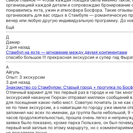
организацией каждой детали и сопровождаю бронирование от
понравились яхта, ужин и атмосфера Босфора. Такие отзыв
организовать для вас отдых в Стамбуле — романтическую пр
вечер или любую другую индивидуальную программу. До новы
Ещё
Д
Дамир
2 дня назад
Стамбул на яхте — мгновение между двумя континентами
спасибо большое !!! прекрасная экскурсия и супер гид Фыр
А
Айгуль
Опыт: 3 экскурсии
3 дня назад
Знакомство со Стамбулом: Старый город + прогулка по Бос
Отличный вариант для тех первый раз в городе и не так мно
экскурсией накануне Гюркан отправил миллион сообщений в
для посещения каких-либо мест. Советую почитать (а не как
не по теме экскурсии, а о навигации по городу уже имели от
запомнил нас всех по именам, да группа была небольшой, 9 ч
часов продолжительностью, прошла очень легко и непринужд
заявке было показано, кроме парка Гюльханэ, он был почему 
первый мой заплыв по этому маршруту, но с комментариями 
не пожалеете точно.