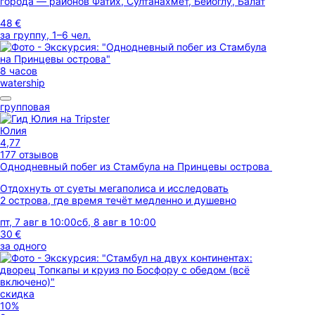
города — районов Фатих, Султанахмет, Бейоглу, Балат
48 €
за группу, 1–6 чел.
8 часов
watership
групповая
Юлия
4,77
177 отзывов
Однодневный побег из Стамбула на Принцевы острова
Отдохнуть от суеты мегаполиса и исследовать
2 острова, где время течёт медленно и душевно
пт, 7 авг в 10:00
сб, 8 авг в 10:00
30 €
за одного
скидка
10%