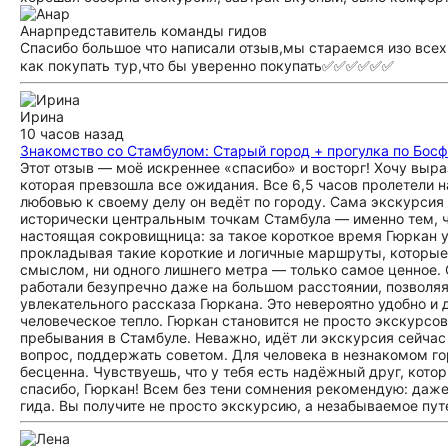
Анар
представитель команды гидов
Спасибо большое что написали отзыв,мы стараемся изо всех
как покупать тур,что бы уверенно покупать✅✅✅✅✅✅
Ирина
10 часов назад
Знакомство со Стамбулом: Старый город + прогулка по Бос
Этот отзыв — моё искреннее «спасибо» и восторг! Хочу выр
которая превзошла все ожидания. Все 6,5 часов пролетели 
любовью к своему делу он ведёт по городу. Сама экскурсия
исторически центральным точкам Стамбула — именно тем, чт
настоящая сокровищница: за такое короткое время Гюркан 
прокладывая такие короткие и логичные маршруты, которые
смыслом, ни одного лишнего метра — только самое ценное.
работали безупречно даже на большом расстоянии, позволяя о
увлекательного рассказа Гюркана. Это невероятно удобно и 
человеческое тепло. Гюркан становится не просто экскурс
пребывания в Стамбуле. Неважно, идёт ли экскурсия сейчас и
вопрос, поддержать советом. Для человека в незнакомом го
бесценна. Чувствуешь, что у тебя есть надёжный друг, кото
спасибо, Гюркан! Всем без тени сомнения рекомендую: даже
гида. Вы получите не просто экскурсию, а незабываемое пут