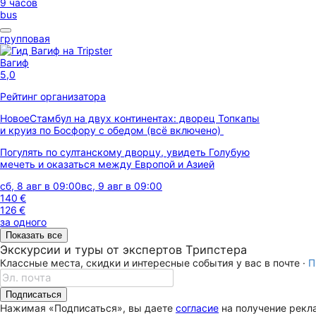
9 часов
bus
групповая
Вагиф
5,0
Рейтинг организатора
Новое
Стамбул на двух континентах: дворец Топкапы
и круиз по Босфору с обедом (всё включено)
Погулять по султанскому дворцу, увидеть Голубую
мечеть и оказаться между Европой и Азией
сб, 8 авг в 09:00
вс, 9 авг в 09:00
140 €
126 €
за одного
Показать все
Экскурсии и туры от экспертов Трипстера
Классные места, скидки и интересные события у вас в почте ·
П
Подписаться
Нажимая «Подписаться», вы даете
согласие
на получение рекла