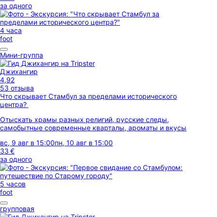
за одного
4 часа
foot
Мини-группа
Джихангир
4,92
53 отзыва
Что скрывает Стамбул за пределами исторического
центра?
Отыскать храмы разных религий, русские следы,
самобытные современные кварталы, ароматы и вкусы
вс, 9 авг в 15:00
пн, 10 авг в 15:00
33 €
за одного
5 часов
foot
групповая