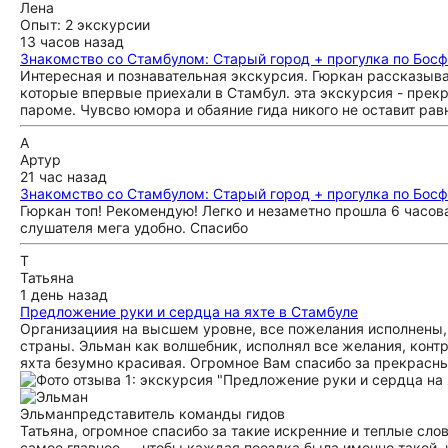
Лена
Опыт: 2 экскурсии
13 часов назад
Знакомство со Стамбулом: Старый город + прогулка по Бос
Интересная и познавательная экскурсия. Гюркан рассказыв
которые впервые приехали в Стамбул. эта экскурсия - пре
пароме. Чувсво юмора и обаяние гида никого не оставит р
А
Артур
21 час назад
Знакомство со Стамбулом: Старый город + прогулка по Бос
Гюркан топ! Рекомендую! Легко и незаметно прошла 6 часов
слушателя мега удобно. Спасибо
Т
Татьяна
1 день назад
Предложение руки и сердца на яхте в Стамбуле
Организациия на высшем уровне, все пожелания исполнены, о
страны. Эльман как волшебник, исполнял все желания, конт
яхта безумно красивая. Огромное Вам спасибо за прекрасны
Эльман
представитель команды гидов
Татьяна, огромное спасибо за такие искренние и теплые слов
самое главное — чтобы каждая поездка была именно такой, к