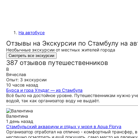
На автобусе
Отзывы на Экскурсии по Стамбулу на ав
Необычные экскурсии от местных жителей города
Смотреть все экскурсии
387 отзывов путешественников
В
Вячеслав
Опыт: 3 экскурсии
10 часов назад
Бурса и гора Улудаг — из Стамбула
Всё было на достойное уровне. Путешественникам нужно уче
водой, так как организатор воду не выдаёт.
Валентина
1 день назад
Стамбульский аквариум и отдых у моря в Aqua Florya
Организатор отработал на отлично - комфортный трансфер, в
неспешно осмотреть и ещё покушать, само место на двоечку,