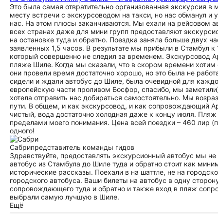
Это была самая отвратительно организованная экскурсия в м
месту встречи с экскурсоводом на такси, но нас обманул и у
нас. На этом плюсы заканчиваются. Мы ехали на рейсовом ав
всех странах даже для мини групп предоставляют экскурсио
на остановке туда и обратно. Поездка заняла больше двух ч
заявленных 1,5 часов. В результате мы прибыли в Стамбул к
который совершенно не следил за временем. Экскурсовод Ар
пляже Шиле. Когда мы сказали, что в скором времени хотим о
они провели время достаточно хорошо, но это была не рабо
сидели и ждали автобус до Шиле, была очевидной для каждог
европейскую части проливом Босфор, спасибо, мы заметили).
хотела отправить нас добираться самостоятельно. Мы возрази
пути. В общем, и как экскурсовод, и как сопровождающий А
чистый, вода достаточно холодная даже к концу июля. Пляж 
пределами моего понимания. Цена всей поездки – 460 лир (про
одного!
Сабри
представитель команды гидов
Здравствуйте, предоставлять экскурсионный автобус мы не 
автобус из Стамбула до Шиле туда и обратно стоит как мин
исторические рассказы. Поехали в на шаттле, не на городско
городского автобуса. Ваши билеты на автобус в одну сторон
сопровождающего туда и обратно и также вход в пляж сопр
выбрали самую лучшую в Шиле.
Ещё