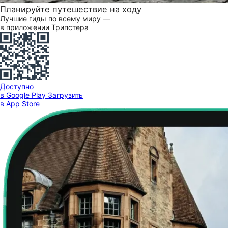
Планируйте путешествие на ходу
Лучшие гиды по всему миру —
в приложении Трипстера
Доступно
в Google Play
Загрузить
в App Store