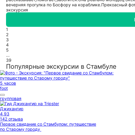
вечерняя прогулка по Босфору на кораблике.Прекоасный фот
экскурсия
1
2
3
4
5
...
39
Популярные экскурсии в Стамбуле
5 часов
foot
групповая
Джихангир
4,93
142 отзыва
Первое свидание со Стамбулом: путешествие
по Старому городу