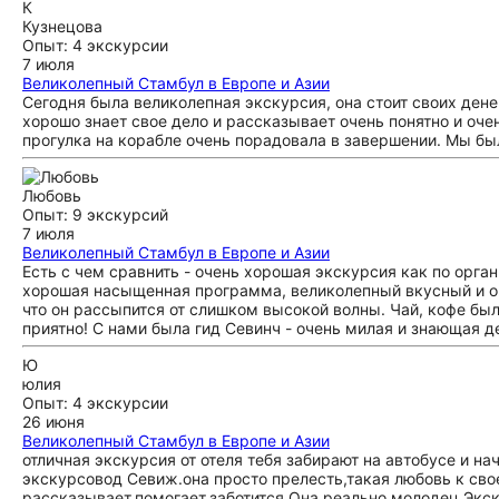
К
Кузнецова
Опыт: 4 экскурсии
7 июля
Великолепный Стамбул в Европе и Азии
Сегодня была великолепная экскурсия, она стоит своих дене
хорошо знает свое дело и рассказывает очень понятно и оче
прогулка на корабле очень порадовала в завершении. Мы б
Любовь
Опыт: 9 экскурсий
7 июля
Великолепный Стамбул в Европе и Азии
Есть с чем сравнить - очень хорошая экскурсия как по орга
хорошая насыщенная программа, великолепный вкусный и оч
что он рассыпится от слишком высокой волны. Чай, кофе был
приятно! С нами была гид Севинч - очень милая и знающая д
Ю
юлия
Опыт: 4 экскурсии
26 июня
Великолепный Стамбул в Европе и Азии
отличная экскурсия от отеля тебя забирают на автобусе и 
экскурсовод Севиж.она просто прелесть,такая любовь к свое
рассказывает,помогает,заботится.Она реально молодец.Экск