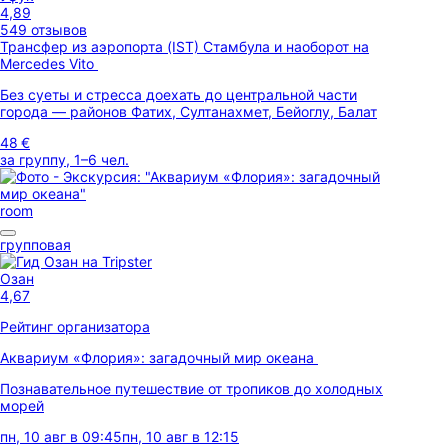
4,89
549 отзывов
Трансфер из аэропорта (IST) Стамбула и наоборот на
Mercedes Vito
Без суеты и стресса доехать до центральной части
города — районов Фатих, Султанахмет, Бейоглу, Балат
48 €
за группу, 1–6 чел.
room
групповая
Озан
4,67
Рейтинг организатора
Аквариум «Флория»: загадочный мир океана
Познавательное путешествие от тропиков до холодных
морей
пн, 10 авг в 09:45
пн, 10 авг в 12:15