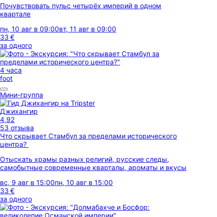
Почувствовать пульс четырёх империй в одном
квартале
пн, 10 авг в 09:00
вт, 11 авг в 09:00
33 €
за одного
4 часа
foot
Мини-группа
Джихангир
4,92
53 отзыва
Что скрывает Стамбул за пределами исторического
центра?
Отыскать храмы разных религий, русские следы,
самобытные современные кварталы, ароматы и вкусы
вс, 9 авг в 15:00
пн, 10 авг в 15:00
33 €
за одного