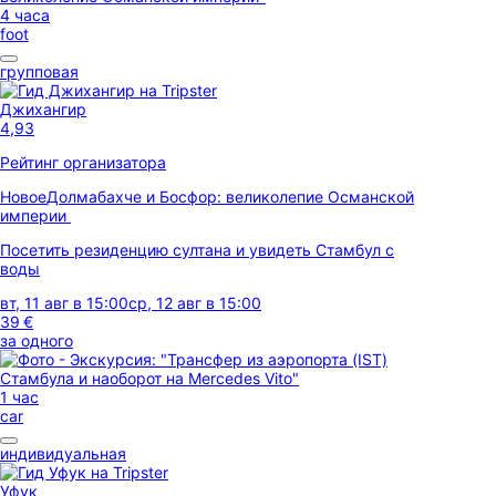
4 часа
foot
групповая
Джихангир
4,93
Рейтинг организатора
Новое
Долмабахче и Босфор: великолепие Османской
империи
Посетить резиденцию султана и увидеть Стамбул с
воды
вт, 11 авг в 15:00
ср, 12 авг в 15:00
39 €
за одного
1 час
car
индивидуальная
Уфук