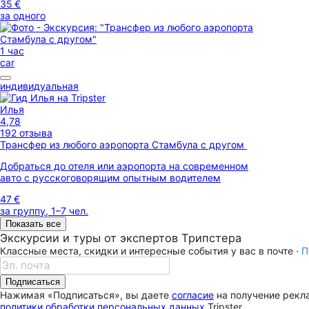
35 €
за одного
1 час
car
индивидуальная
Илья
4,78
192 отзыва
​​Трансфер из любого аэропорта Стамбула с другом
Добраться до отеля или аэропорта на современном
авто с русскоговорящим опытным водителем
47 €
за группу, 1–7 чел.
Показать все
Экскурсии и туры от экспертов Трипстера
Классные места, скидки и интересные события у вас в почте ·
П
Подписаться
Нажимая «Подписаться», вы даете
согласие
на получение рекла
политики обработки персональных данных
Tripster