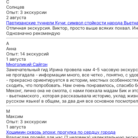
С
Солнцев
Опыт: 3 экскурсии
2 августа
Партизанские туннели Кучи: символ стойкости народа Вьетн
Отличная экскурсия. Виктор, просто выше всяких похвал. Ин
Однозначно рекомендую
А
Анна
Опыт: 14 экскурсий
1 августа
Многоликий Сайгон
Замечательный гид Ирина провела нам 4-5 часовую экскурси
не прогадала - информации много, все четко , понятно, с у
- прекрасно ориентируется в истории, местных особенностя
сходить, что попробовать. Нам очень понравилось, спасибо
Меконг, лично она не смогла, с нами поехала мадам Бик и э
- вьетнамского , которая рассказывала историю, уклад жиз
русском языке! в общем, за два дня все основное посмотрел
М
Максим
Опыт: 3 экскурсии
1 августа
Хошимин сквозь эпохи: прогулка по сердцу города
Владислав провёл для нас (2 человека) увлекательную экск