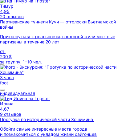
Тимур
4,95
20 отзывов
Партизанские туннели Кучи — отголоски Вьетнамской
войны
Прикоснуться к реальности, в которой жили местные
партизаны в течение 20 лет
от
200 $
за группу, 1–10 чел.
3 часа
foot
индивидуальная
Ирина
4,67
9 отзывов
Прогулка по исторической части Хошимина
Обойти самые интересные места города
и познакомиться с укладом жизни сайгонцев