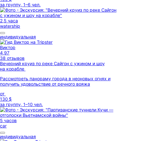
за группу, 1–6 чел.
2,5 часа
watership
индивидуальная
Виктор
4,97
38 отзывов
Вечерний круиз по реке Сайгон с ужином и шоу
на корабле
Рассмотреть панораму города в неоновых огнях и
получить удовольствие от речного вояжа
от
130 $
за группу, 1–10 чел.
5 часов
car
индивидуальная