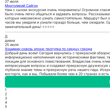
27 июля
Многоликий Сайгон
Нам с сыном экскурсия очень понравилась! Огромное спасиб
было очень легко общаться и задавать вопросы. Рассказыва
которые невозможно узнать самостоятельно. Маршрут был от
часов мы увидели и узнали гораздо больше, чем ожидали. О
замечательный день! ⭐⭐⭐⭐⭐
Д
диана
25 июля
Хошимин сквозь эпохи: прогулка по сердцу города
Добрый день всем! Сегодня вернулись с прекрасной обзорн
информационно наполненная как историческими фактами, та
локации для основного повествования. Владислав очень кли
интересующие вопросы и создавал прекрасную дружескую а
глубокое знание темы и прекрасную речь нашего гида. Искр
восторге, как и мы. Побывали более чем в 20 странах и есть
1
2
3
4
5