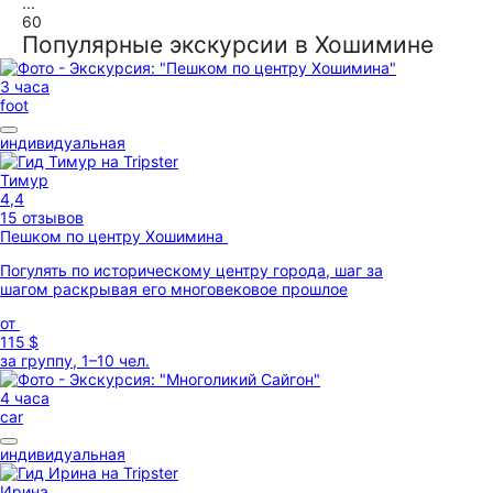
...
60
Популярные экскурсии в Хошимине
3 часа
foot
индивидуальная
Тимур
4,4
15 отзывов
Пешком по центру Хошимина
Погулять по историческому центру города, шаг за
шагом раскрывая его многовековое прошлое
от
115 $
за группу, 1–10 чел.
4 часа
car
индивидуальная
Ирина