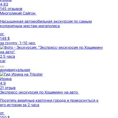
4,83
145 отзывов
Многоликий Сайгон
Насыщенная автомобильная экскурсия по самым
колоритным местам мегаполиса
от
148 $
за группу, 1–10 чел.
2,5 часа
car
индивидуальная
Ирина
4,9
21 отзыв
Экспресс-экскурсия по Хошимину на авто
Посетить визитные карточки города и прикоснуться к
его истории за 2 часа
от
150 $