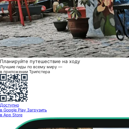
Планируйте путешествие на ходу
Лучшие гиды по всему миру —
в приложении Трипстера
Доступно
в Google Play
Загрузить
в App Store