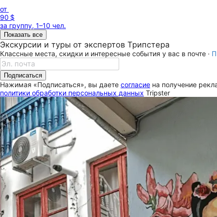
от
90 $
за группу, 1–10 чел.
Показать все
Экскурсии и туры от экспертов Трипстера
Классные места, скидки и интересные события у вас в почте ·
П
Подписаться
Нажимая «Подписаться», вы даете
согласие
на получение рекла
политики обработки персональных данных
Tripster