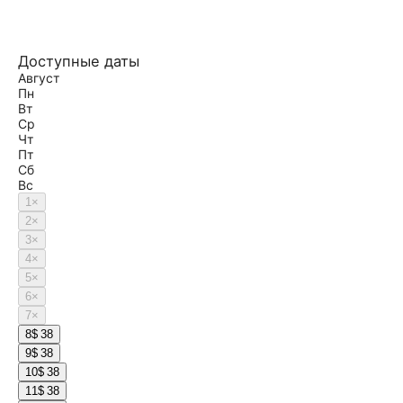
Доступные даты
Август
Пн
Вт
Ср
Чт
Пт
Сб
Вс
1
×
2
×
3
×
4
×
5
×
6
×
7
×
8
$ 38
9
$ 38
10
$ 38
11
$ 38