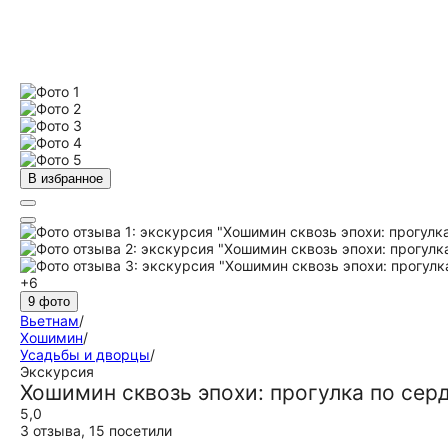
В избранное
+6
9 фото
Вьетнам
/
Хошимин
/
Усадьбы и дворцы
/
Экскурсия
Хошимин сквозь эпохи: прогулка по сер
5,0
3 отзыва
,
15 посетили