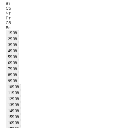
Вт
Ср
Чт
Пт
Сб
Вс
1
$ 38
2
$ 38
3
$ 38
4
$ 38
5
$ 38
6
$ 38
7
$ 38
8
$ 38
9
$ 38
10
$ 38
11
$ 38
12
$ 38
13
$ 38
14
$ 38
15
$ 38
16
$ 38