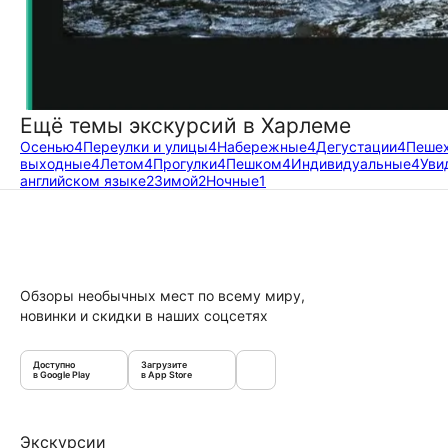
Ещё темы экскурсий в Харлеме
Осенью
4
Переулки и улицы
4
Набережные
4
Дегустации
4
Пеше
выходные
4
Летом
4
Прогулки
4
Пешком
4
Индивидуальные
4
Уви
английском языке
2
Зимой
2
Ночные
1
Обзоры необычных мест по всему миру,
новинки и скидки в наших соцсетях
Доступно
Загрузите
в Google Play
в App Store
Экскурсии