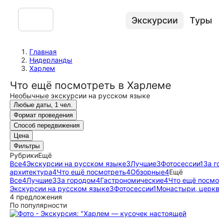
Экскурсии
Туры
Главная
Нидерланды
Харлем
Что ещё посмотреть в Харлеме
Необычные экскурсии на русском языке
Любые даты, 1 чел.
Формат проведения
Способ передвижения
Цена
Фильтры
Рубрики
Ещё
Все
4
Экскурсии на русском языке
3
Лучшие
3
Фотосессии
1
За г
архитектура
4
Что ещё посмотреть
4
Обзорные
4
Ещё
Все
4
Лучшие
3
За городом
4
Гастрономические
4
Что ещё посмо
Экскурсии на русском языке
3
Фотосессии
1
Монастыри, церкв
4 предложения
По популярности