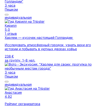
3 часа
Пешком
индивидуальная
Кирилл
5,0
1 отзыв
Харлем — кусочек настоящей Голландии
Исследовать атмосферный городок, узнать вехи его
истории и побывать в уютных дворах хофье
238 €
за группу, 1–8 чел.
3 часа
Пешком
индивидуальная
Анастасия
4,92
Рейтинг организатора