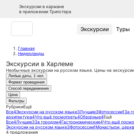
Экскурсии в кармане
в приложении Трипстера
Экскурсии
Туры
Главная
Нидерланды
Экскурсии в Харлеме
Необычные экскурсии на русском языке. Цены на экскурсии
Любые даты, 1 чел.
Формат проведения
Способ передвижения
Цена
Фильтры
Рубрики
Ещё
Все
4
Экскурсии на русском языке
3
Лучшие
3
Фотосессии
1
За г
архитектура
4
Что ещё посмотреть
4
Обзорные
4
Ещё
Все
4
Лучшие
3
За городом
4
Гастрономические
4
Что ещё посмо
Экскурсии на русском языке
3
Фотосессии
1
Монастыри, церкв
4 предложения