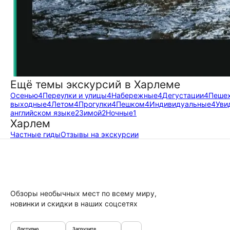
Ещё темы экскурсий в Харлеме
Осенью
4
Переулки и улицы
4
Набережные
4
Дегустации
4
Пеше
выходные
4
Летом
4
Прогулки
4
Пешком
4
Индивидуальные
4
Уви
английском языке
2
Зимой
2
Ночные
1
Харлем
Частные гиды
Отзывы на экскурсии
Обзоры необычных мест по всему миру,
новинки и скидки в наших соцсетях
Доступно
Загрузите