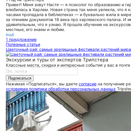
ещё
Привет! Меня зовут Настя — я психолог по образованию и ги
влюбилась в Харлем. Новая страна так меня увлекла, что я 
часами пропадала в библиотеках — и буквально жила в мире
за чтением документов 18 века про харлемского палача. И и
удивительным, что я узнаю. Я прошла обучение на экскурсов
местные, его знаем и любим.
ещё
1 предложение
Полезные статьи
Цветочный рай: самые зрелищные фестивали растений мира
Экскурсии и туры от экспертов Трипстера
Классные места, скидки и интересные события у вас в почте
Подписаться
Нажимая «Подписаться», вы даете
согласие
на получение ре
условиями политики обработки персональных данных
Tripste