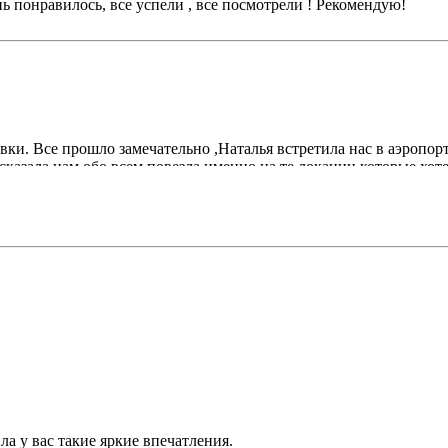
ь понравилось, все успели , все посмотрели ! Рекомендую!
вки. Все прошло замечательно ,Наталья встретила нас в аэропо
сказала нам обо всем,повезла именно на те локации,которые хо
ла у вас такие яркие впечатления.