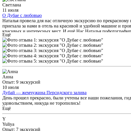
Светлана
11 июля
О Дубае с любовью
Наталья провела для нас отличную экскурсию по прекрасному г
приехала за нами в отель на красивой и удобной машине и про
красивых и интересных мест. И ещё Нас Наталья пофотографиро
Ещё
снова заказать экскурсии у Натальи.
Анна
Опыт: 9 экскурсий
10 июля
Дубай — жемчужина Персидского залива
День прошел прекрасно, были учтены все наши пожелания, гид 
удовольствием, никуда не торопились!
Ещё
Y
Yuliya
Опыт: 7 экскурсий