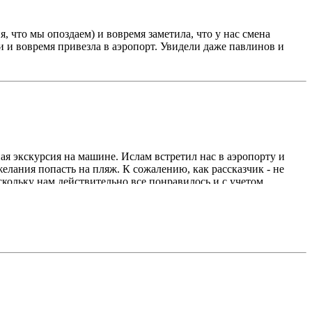
 что мы опоздаем) и вовремя заметила, что у нас смена
и и вовремя привезла в аэропорт. Увидели даже павлинов и
ая экскурсия на машине. Ислам встретил нас в аэропорту и
лания попасть на пляж. К сожалению, как рассказчик - не
кольку нам действительно все понравилось и с учетом