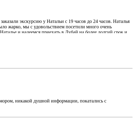
аказали экскурсию у Натальи с 19 часов до 24 часов. Наталья
было жарко, мы с удовольствием посетили много очень
аталье и надеемся приехать в Дубай на более долгий срок и
 юмором, никакой душной информации, покатались с