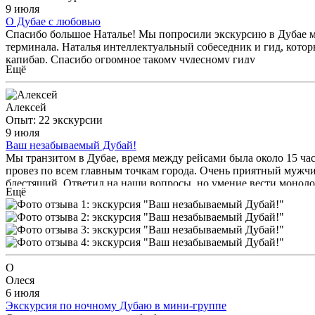
9 июля
О Дубае с любовью
Спасибо большое Наталье! Мы попросили экскурсию в Дубае меж
терминала. Наталья интеллектуальный собеседник и гид, котор
капибар. Спасибо огромное такому чудесному гиду
Ещё
Алексей
Опыт: 22 экскурсии
9 июля
Ваш незабываемый Дубай!
Мы транзитом в Дубае, время между рейсами была около 15 час
провез по всем главным точкам города. Очень приятный мужчин
блестящий. Ответил на наши вопросы, но умение вести монолог
Ещё
усталости от ночного рейса мы не так требовательны к истори
О
Олеся
6 июля
Экскурсия по ночному Дубаю в мини-группе