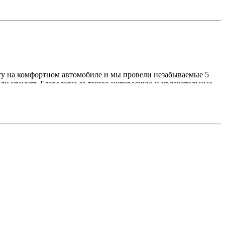
рту на комфортном автомобиле и мы провели незабываемые 5
тели увидеть.Благодарю за такую интересную и увлекательные