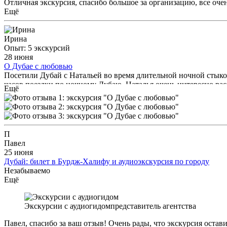
Отличная экскурсия, спасибо большое за организацию, все очен
Ещё
Ирина
Опыт: 5 экскурсий
28 июня
О Дубае с любовью
Посетили Дубай с Натальей во время длительной ночной стыко
часов поездки по ночному Дубаю. Наталья очень интересно рас
Ещё
экскурсию.
П
Павел
25 июня
Дубай: билет в Бурдж-Халифу и аудиоэкскурсия по городу
Незабываемо
Ещё
Экскурсии с аудиогидом
представитель агентства
Павел, спасибо за ваш отзыв! Очень рады, что экскурсия остави