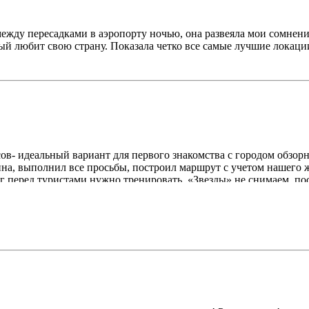
ду пересадками в аэропорту ночью, она развеяла мои сомнения,
ый любит свою страну. Показала четко все самые лучшие локаци
ов- идеальный вариант для первого знакомства с городом обзорн
а, выполнил все просьбы, построил маршрут с учетом нашего же
 перед туристами нужно тренировать. «Звезды» не снимаем, пос
ческим фактам)) Спасибо за отличный день 🔥