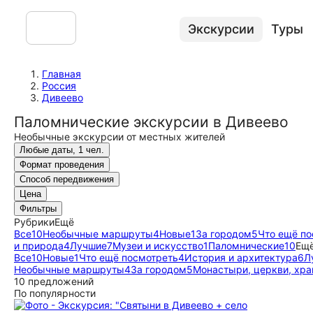
Экскурсии
Туры
Главная
Россия
Дивеево
Паломнические экскурсии в Дивеево
Необычные экскурсии от местных жителей
Любые даты, 1 чел.
Формат проведения
Способ передвижения
Цена
Фильтры
Рубрики
Ещё
Все
10
Необычные маршруты
4
Новые
1
За городом
5
Что ещё по
и природа
4
Лучшие
7
Музеи и искусство
1
Паломнические
10
Ещ
Все
10
Новые
1
Что ещё посмотреть
4
История и архитектура
6
Л
Необычные маршруты
4
За городом
5
Монастыри, церкви, хр
10 предложений
По популярности