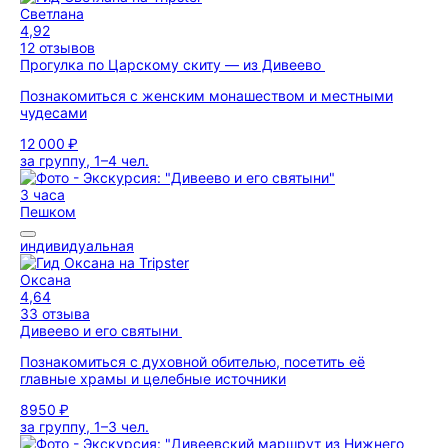
Светлана
4,92
12 отзывов
Прогулка по Царскому скиту — из Дивеево
Познакомиться с женским монашеством и местными
чудесами
12 000 ₽
за группу, 1–4 чел.
3 часа
Пешком
индивидуальная
Оксана
4,64
33 отзыва
Дивеево и его святыни
Познакомиться с духовной обителью, посетить её
главные храмы и целебные источники
8950 ₽
за группу, 1–3 чел.