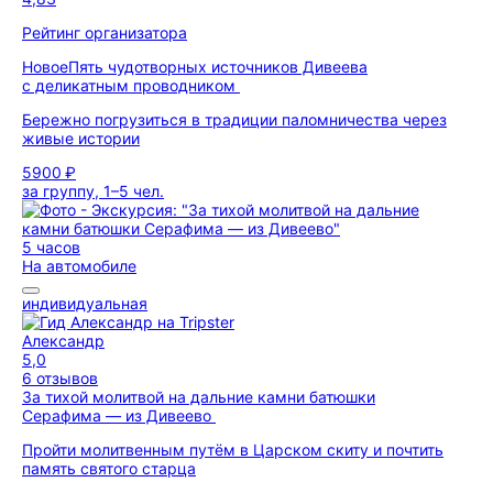
Рейтинг организатора
Новое
Пять чудотворных источников Дивеева
с деликатным проводником
Бережно погрузиться в традиции паломничества через
живые истории
5900 ₽
за группу, 1–5 чел.
5 часов
На автомобиле
индивидуальная
Александр
5,0
6 отзывов
За тихой молитвой на дальние камни батюшки
Серафима — из Дивеево
Пройти молитвенным путём в Царском скиту и почтить
память святого старца