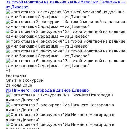
За тихой молитвой на дальние камни батюшки Серафима —
из Дивеево
Экскурсия оставила светлые и теплые впечатления! Лес
первозданный, чистый, с особенным воздухом. Если бы не
сезонные комары, хотелось бы в каждой точке нашего
пути остаться на подольше, чтобы успокоить мысли и
углубиться во внутренние ощущения. Александр привез
нас в ранние утренние асы, и это было самым лучшим
решением, когда есть возможность побывать здесь
практически в уединенном порядке. Благодарим
Александра за авторский и индивидуальный подход к
организации. Очень рекомендуем!
ещё
+1
Екатерина
Опыт: 6 экскурсий
21 июля 2026
Из Нижнего Новгорода в дивное Дивеево
Посетили диво дивное - Дивеево! Большое спасибо нашему
гиду Кириллу! От начала и до конца наша поездка прошла
умиротворенно и душевно! Начну по порядку. Поездка
длительная и на машине. Кирилл отличный водитель, вел
машину аккуратно и безопасно. Машина комфортная и
чистая. За разговорами об истории наша поездка прошла
незаметно. Уже на месте, в Дивеево, прошли всё спокойно