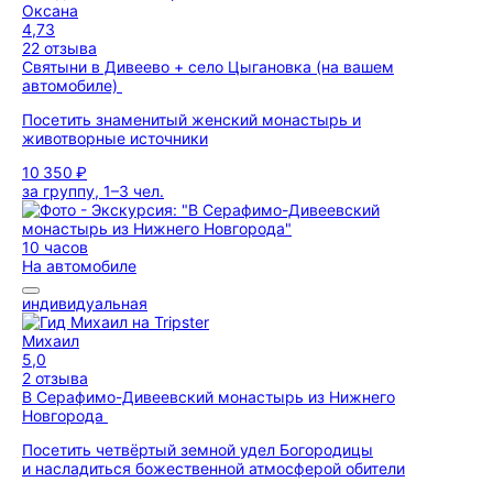
Оксана
4,73
22 отзыва
Святыни в Дивеево + село Цыгановка (на вашем
автомобиле)
Посетить знаменитый женский монастырь и
животворные источники
10 350 ₽
за группу, 1–3 чел.
10 часов
На автомобиле
индивидуальная
Михаил
5,0
2 отзыва
В Серафимо-Дивеевский монастырь из Нижнего
Новгорода
Посетить четвёртый земной удел Богородицы
и насладиться божественной атмосферой обители