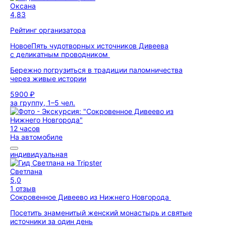
Оксана
4,83
Рейтинг организатора
Новое
Пять чудотворных источников Дивеева
с деликатным проводником
Бережно погрузиться в традиции паломничества
через живые истории
5900 ₽
за группу, 1–5 чел.
12 часов
На автомобиле
индивидуальная
Светлана
5,0
1 отзыв
Сокровенное Дивеево из Нижнего Новгорода
Посетить знаменитый женский монастырь и святые
источники за один день