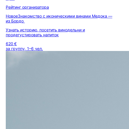
Рейтинг организатора
Новое
Знакомство с иконическими винами Медока —
из Бордо
Узнать историю, посетить винодельни и
продегустировать напиток
620 €
за группу, 1–6 чел.