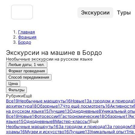
Экскурсии
Туры
Главная
Франция
Бордо
Экскурсии на машине в Бордо
Необычные экскурсии на русском языке
Любые даты, 1 чел.
Формат проведения
Способ передвижения
Цена
Фильтры
Рубрики
Ещё
Все
19
Необычные маршруты
16
Новые
1
За городом и природа
1
архитектура
18
Обзорные
17
Что ещё посмотреть
16
Активности
на русском языке
15
Лучшие
13
Однодневные
8
Уникальный оп
Все
19
Новые
1
Фотосессии
1
Гастрономические
18
Обзорные
17
Ак
языке
15
Однодневные
8
Мастер-классы
1
Ещё
Необычные маршруты
16
За городом и природа
1
За городом
1
храмы
16
Музеи и искусство
16
Лучшие
13
Уникальный опыт
1
На