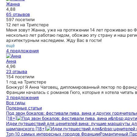
Жанна
4,88
65 отзывов
597 посетили
12 лет на Трипстере
Меня зовут Жанна, уже на протяжении 14 лет проживаю во 
несколько лет работаю гидом, обожаю эту страну и наш реги
архитектурным наследием. Жду Вас в гости!
ещё
4 предложения
Анна
4,96
23 отзыва
154 посетили
1 год на Трипстере
Бонжур! Я Анна Чаговец, дипломированный лектор по франц
Франции началась с романов Гюго, которые я хотела читать 
3 предложения
Все гиды
Полезные статьи
Под звон бокалов: фестивали пива, вина и других горячител
[18+]
Идеи путешествий для ценителей вина: лучшие маршруты дл
шампанского [18+]
Топ‑10 самых интересных городов Франции
Романтичный Пар