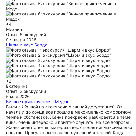
+4
Михаил
Опыт: 6 экскурсий
9 января 2026
Шарм и вкус Бордо
Мы провели два великолепных дня в компании с Лейсян.
Получили море эмоций и впечатлений. Город открылся с
новой стороны, а винная карта Бордо, навсегда
отпечаталась в сердце. Спасибо огромное, это было
великолепно.
ещё
+2
Екатерина
Опыт: 3 экскурсии
5 мая 2026
Винное приключение в Медок
Были с Жанной на экскурсии с винной дегустацией. От
начала и до конца все прошло в максимально комфортном
темпе и обстановке. Жанна прекрасно разбирается в теме
вина, очень интересно и приятно слушать! На все вопросы
Жанна знает ответы, материал весь подается максимально
понятно. Прогулка была очень душевной и теплой! Когда