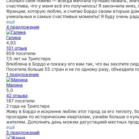
Сколько себя помню — всегда мечтала путешествовать, знат
вырастить эти деликатесы. А после мы сами отведали
счастлива, что у меня всё это получилось! Я закончила иняз,
свежайшие устрицы с отличным вином - это было очень
Франции, которую люблю, и считаю Бордо своим вторым дом
вкусно! Жанна создала прекрасную, дружелюбную
уникальные и самые счастливые моменты! Я буду очень рад
атмосферу, была очень внимательна к нам и сделала наш
ещё
день максимально комфортным. Искренне рекомендуем
4 предложения
эту экскурсию и, конечно же, экскурсовода Жанну!
ещё
Галина
4,93
101 отзыв
859 посетили
7,5 лет на Трипстере
Влюблена в Бордо и покажу его вам так, что вы захотите сюд
Посетила больше 55 стран и не по одному разу, объездила п
1 предложение
Марина
5,0
42 отзыва
187 посетили
2 года на Трипстере
Живу в Бордо и искренне люблю этот город за его теплоту, 
проходим по историческим кварталам, узнаём больше о кул
жителям. Дополнить день можем дегустацией местных продук
ещё
5 предложений