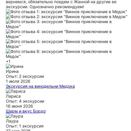
вернемся, обязательно поедем с Жанной на другие ее
экскурсии. Однозначно рекомендуем!
+1
Ирина
Опыт: 2 экскурсии
1 июля 2026
Экскурсия на винодельни Медока
впечатление отличное, очень интересная дегустация,
посещали два шато с платной дегустацией дополнительно
Лариса
30 и 60 евро, заехали на несколько шато для прогулки и
Опыт: 4 экскурсии
фото, очень понравилась, не пожалейте денег, если будете
16 июня 2026
в Бордо
Шарм и вкус Бордо
Все прошло Замечательно! Лейсан - волшебный гид, тонко
ещё
чувствующая людей и понимающая, в какой момент что
Лаура
кому необходимо. Экскурсия продолжалось дольше
Опыт: 1 экскурсия
запланированное времени, расставаться не хотелось, и в
27 мая 2026