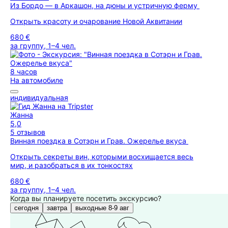
Из Бордо — в Аркашон, на дюны и устричную ферму
Открыть красоту и очарование Новой Аквитании
680 €
за группу, 1–4 чел.
8 часов
На автомобиле
индивидуальная
Жанна
5,0
5 отзывов
Винная поездка в Сотэрн и Грав. Ожерелье вкуса
Открыть секреты вин, которыми восхищается весь
мир, и разобраться в их тонкостях
680 €
за группу, 1–4 чел.
Когда вы планируете посетить экскурсию?
сегодня
завтра
выходные 8-9 авг