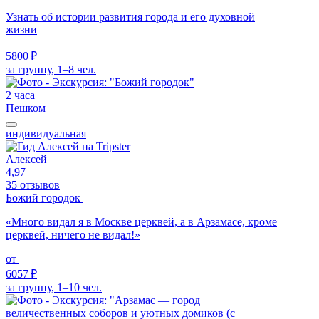
Узнать об истории развития города и его духовной
жизни
5800 ₽
за группу, 1–8 чел.
2 часа
Пешком
индивидуальная
Алексей
4,97
35 отзывов
Божий городок
«Много видал я в Москве церквей, а в Арзамасе, кроме
церквей, ничего не видал!»
от
6057 ₽
за группу, 1–10 чел.