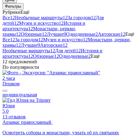
Фильтры
Рубрики
Ещё
Все
12
Необычные маршруты
12
За городом
12
Для
детей
12
Музеи и искусство
12
История и
архитектура
12
Монастыри, церкви,
храмы
12
Обзорные
12
Лучшие
9
Однодневные
2
Авторские
12
Ещё
Все
12
За городом
12
Музеи и искусство
12
Монастыри, церкви,
храмы
12
Лучшие
9
Авторские
12
Необычные маршруты
12
Для детей
12
История и
архитектура
12
Обзорные
12
Однодневные
2
Ещё
12 предложений
По популярности
2 часа
Пешком
индивидуальная
Юлия
5,0
13 отзывов
Арзамас православный
Осмотреть соборы и монастыри, узнать об их святынях