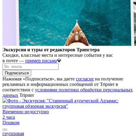
Экскурсии и туры от редакторов Трипстера
Скидки, классные места и интересные события у вас
в почте —
пример письма
💎
Подписаться
Нажимая «Подписаться», вы даете
согласие
на получение
рекламных и информационных сообщений от Tripster в
соответствии c
условиями политики обработки персональных
данных
Tripster
Временно недоступно
2 часа
Пешком
групповая