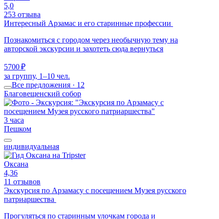
5,0
253 отзыва
Интересный Арзамас и его старинные профессии
Познакомиться с городом через необычную тему на
авторской экскурсии и захотеть сюда вернуться
5700 ₽
за группу, 1–10 чел.
Все предложения · 12
Благовещенский собор
3 часа
Пешком
индивидуальная
Оксана
4,36
11 отзывов
Экскурсия по Арзамасу с посещением Музея русского
патриаршества
Прогуляться по старинным улочкам города и