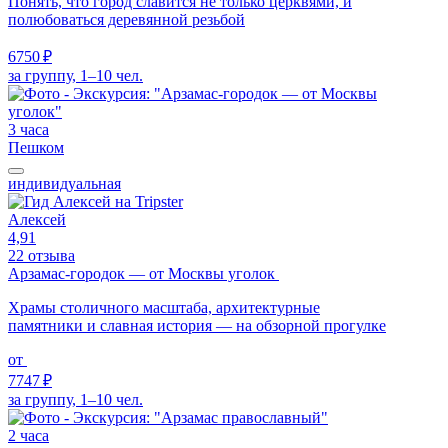
Понять, что город славится не только церквями, и
полюбоваться деревянной резьбой
6750 ₽
за группу, 1–10 чел.
3 часа
Пешком
индивидуальная
Алексей
4,91
22 отзыва
Арзамас-городок — от Москвы уголок
Храмы столичного масштаба, архитектурные
памятники и славная история — на обзорной прогулке
от
7747 ₽
за группу, 1–10 чел.
2 часа