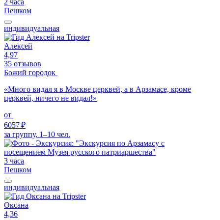
2 часа
Пешком
индивидуальная
Алексей
4,97
35 отзывов
Божий городок
«Много видал я в Москве церквей, а в Арзамасе, кроме
церквей, ничего не видал!»
от
6057 ₽
за группу, 1–10 чел.
3 часа
Пешком
индивидуальная
Оксана
4,36