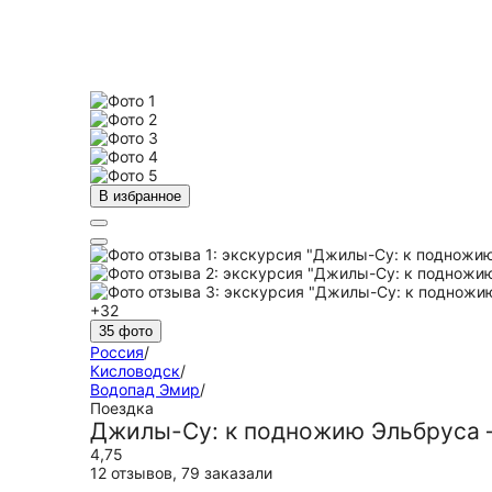
В избранное
+32
35 фото
Россия
/
Кисловодск
/
Водопад Эмир
/
Поездка
Джилы-Су: к подножию Эльбруса 
4,75
12 отзывов
,
79 заказали