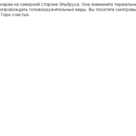
арии на северной стороне Эльбруса. Она знаменита термальны
 сопровождать головокружительные виды. Вы посетите смотровы
 Гора счастья.