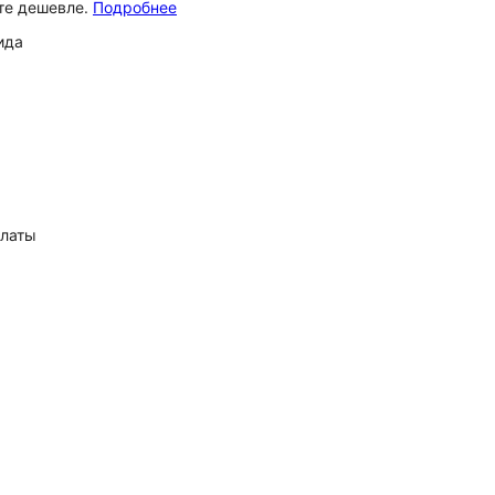
ёте дешевле.
Подробнее
ида
платы