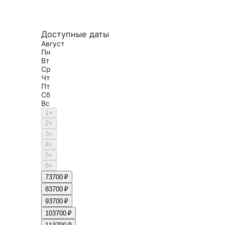
Доступные даты
Август
Пн
Вт
Ср
Чт
Пт
Сб
Вс
1
×
2
×
3
×
4
×
5
×
6
×
7
3700 ₽
8
3700 ₽
9
3700 ₽
10
3700 ₽