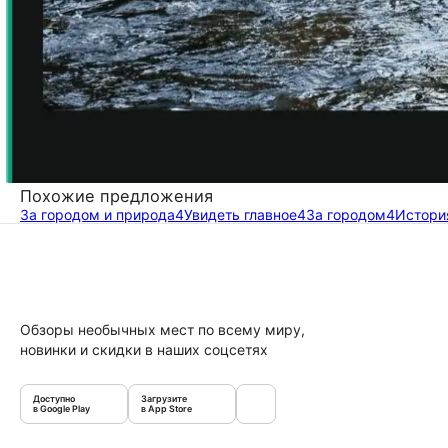
Похожие предложения
За городом и природа
4
Увидеть главное
4
За городом
4
Истори
Обзоры необычных мест по всему миру,
новинки и скидки в наших соцсетях
Доступно
Загрузите
в Google Play
в App Store