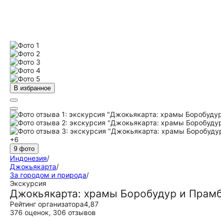
В избранное
+6
9 фото
Индонезия
/
Джокьякарта
/
За городом и природа
/
Экскурсия
Джокьякарта: храмы Боробудур и Прам
Рейтинг организатора
4,87
376 оценок
,
306 отзывов