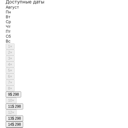
Доступные даты
Август
Пн
Вт
Ср
Чт
Пт
Сб
Вс
1
×
2
×
3
×
4
×
5
×
6
×
7
×
8
×
9
$ 298
10
×
11
$ 298
12
×
13
$ 298
14
$ 298