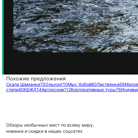
Похожие предложения
Скала Шаманка
70
Ольхон
110
Мыс Хобой
80
Листвянка
66
Малое
степи
40
КБЖД
14
Авторские
112
Корпоративные туры
76
Индиви
Обзоры необычных мест по всему миру,
новинки и скидки в наших соцсетях