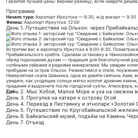
Гарантия лучшей цены: вернём разницу, если найдёте дешев
Программа
Начало тура:
Аэропорт Иркутска — 8:30, ж/д вокзал — 9:30
Финиш:
Аэропорт Иркутска ,12:00
День 1. Путешествие на Ольхон: через Прибайкаль
Встретим вас в аэропорту Иркутска в 8:00–8:30. Позавтрак
Прибайкальского хребта. Сделаем остановку в тёмнохвойном
обряд подношения духам — традиция для благополучной дор
солёными озёрами и редкими минералами. Мы увидим холм
прибудем на остров Ольхон. Разместимся в отеле, поужинае
Невероятная скала Шаманка, одна из девяти святынь Азии, в
увидите, как уходящее солнце мягко золотит древние камни,
предания и выдохнете после городской суеты. Атмосфера, ко
Ещё
День 2. Мыс Хобой, Малое Море и уха на свежем в
День 3. Прогулка на катере к острову Огой
День 4. Переезд в Листвянку и этнопарк «Золотая 
День 5. Путешествие по Кругобайкальской железн
День 6. Байкальский музей, подъём на Камень Черс
День 7. Отъезд