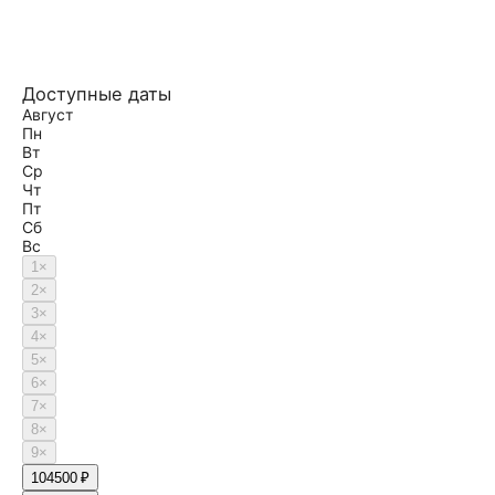
Доступные даты
Август
Пн
Вт
Ср
Чт
Пт
Сб
Вс
1
×
2
×
3
×
4
×
5
×
6
×
7
×
8
×
9
×
10
4500 ₽