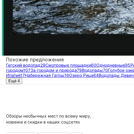
Похожие предложения
Гегский водопад
29
Смотровые площадки
60
Однодневные
95
Р
городом
107
За городом и природа
79
Водопады
70
Голубое озе
Ипатия
17
Набережная Гагры
16
Озеро Рица
64
Водопады Девич
Ещё 4
Обзоры необычных мест по всему миру,
новинки и скидки в наших соцсетях