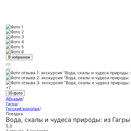
В избранное
+7
10 фото
Абхазия
/
Гагра
/
Гегский водопад
/
Поездка
Вода, скалы и чудеса природы: из Гагры
5,0
3 отзыва
,
4 заказали