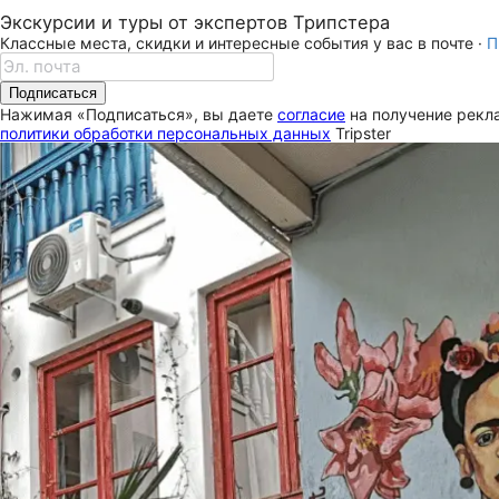
Экскурсии и туры от экспертов Трипстера
Классные места, скидки и интересные события у вас в почте ·
П
Подписаться
Нажимая «Подписаться», вы даете
согласие
на получение рекла
политики обработки персональных данных
Tripster