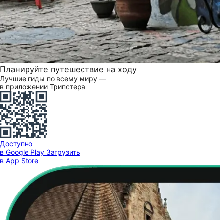
Планируйте путешествие на ходу
Лучшие гиды по всему миру —
в приложении Трипстера
Доступно
в Google Play
Загрузить
в App Store