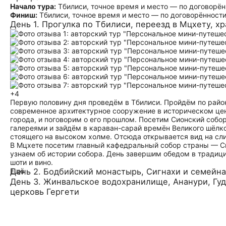
Начало тура:
Тбилиси, точное время и место — по договорён
Финиш:
Тбилиси, точное время и место — по договорённост
День 1. Прогулка по Тбилиси, переезд в Мцхету, 
+4
Первую половину дня проведём в Тбилиси. Пройдём по район
современное архитектурное сооружение в историческом цен
города, и поговорим о его прошлом. Посетим Сионский собор
галереями и зайдём в караван-сарай времён Великого шёлко
стоящего на высоком холме. Отсюда открывается вид на сли
В Мцхете посетим главный кафедральный собор страны — Све
узнаем об истории собора. День завершим обедом в традици
шоти и вино.
Ещё
День 2. Бодбийский монастырь, Сигнахи и семейн
День 3. Жинвальское водохранилище, Ананури, Гу
церковь Гергети